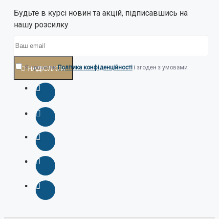
Будьте в курсі новин та акцій, підписавшись на
нашу розсилку
Я прочитав
Політика конфіденційності
і згоден з умовами
НАДІСЛАТИ