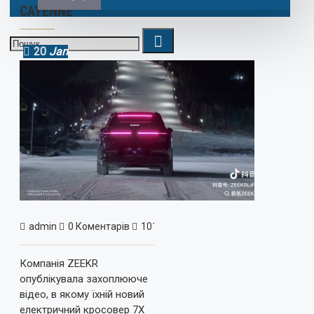
CAYENNE
20
Jan
admin
0 Коментарів
10136 Перегляд(ів)
Новини
Компанія ZEEKR
опублікувала захоплююче
відео, в якому їхній новий
електричний кросовер 7X