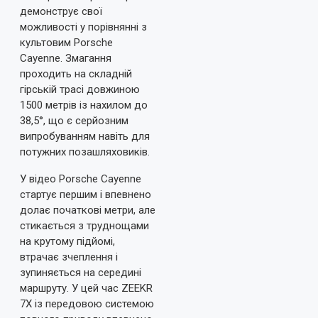
демонструє свої
можливості у порівнянні з
культовим Porsche
Cayenne. Змагання
проходить на складній
гірській трасі довжиною
1500 метрів із нахилом до
38,5°, що є серйозним
випробуванням навіть для
потужних позашляховиків.
У відео Porsche Cayenne
стартує першим і впевнено
долає початкові метри, але
стикається з труднощами
на крутому підйомі,
втрачає зчеплення і
зупиняється на середині
маршруту. У цей час ZEEKR
7X із передовою системою