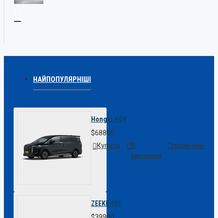
НАЙПОПУЛЯРНІШІ
Hongqi HQ9
$68800
Купити
В
порівняння
закладки
ZEEKR 001
$39900