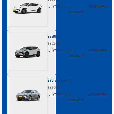
Купити
В
порівняння
закладки
ZEEKR X
$32500
Купити
В
порівняння
закладки
BYD Sea Lion 06
$39000
Купити
В
порівняння
закладки