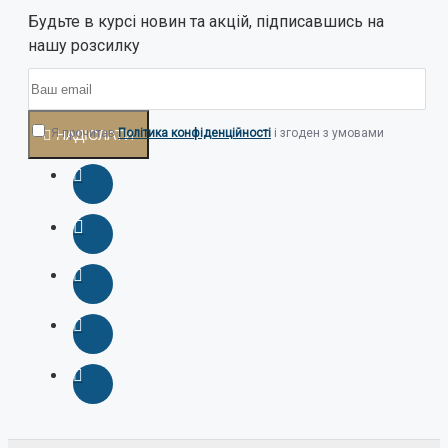
Будьте в курсі новин та акцій, підписавшись на
нашу розсилку
Я прочитав
Політика конфіденційності
і згоден з умовами
НАДІСЛАТИ