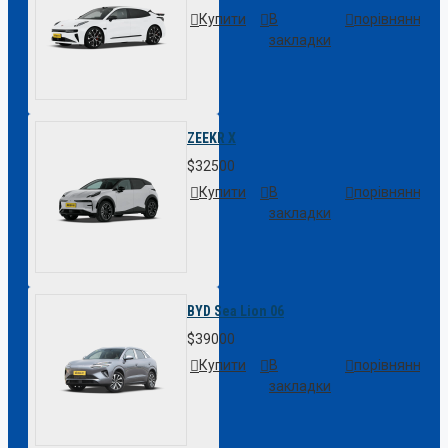
Купити
В
порівняння
закладки
ZEEKR X
$32500
Купити
В
порівняння
закладки
BYD Sea Lion 06
$39000
Купити
В
порівняння
закладки