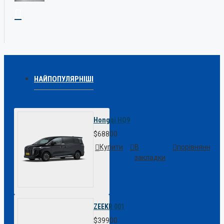
НАЙПОПУЛЯРНІШІ
Hongqi HQ9
$68800
Купити
В
порівняння
закладки
ZEEKR 001
$39900