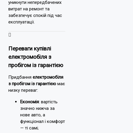
уникнути непередбачених
витрат на ремонт та
забезпечує спокій під час
експлуатації.
Переваги купівлі
електромобіля з
пробігом із гарантією
Придбання
електромобіля
з пробігом із гарантією
має
низку переваг:
Економія
: вартість
значно нижча за
нове авто, а
функціонал і комфорт
— ті самі;