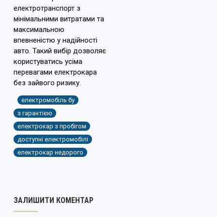
електротранспорт з
мінімальними витратами та
максимальною
впевненістю у надійності
авто. Такий вибір дозволяє
користуватись усіма
перевагами електрокара
без зайвого ризику.
електромобіль бу
з гарантією
електрокар з пробігом
доступні електромобілі
електрокар недорого
ЗАЛИШИТИ КОМЕНТАР