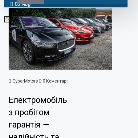
03
Aug
CyberMotors
0 Коментарів
812 Перегляд(ів)
Новини
Електромобіль
з пробігом
гарантія —
надійність та