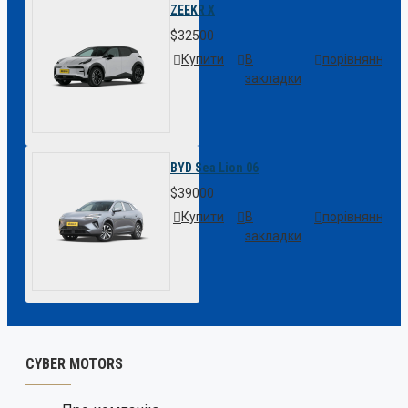
ZEEKR X
$32500
Купити
В
порівняння
закладки
BYD Sea Lion 06
$39000
Купити
В
порівняння
закладки
CYBER MOTORS