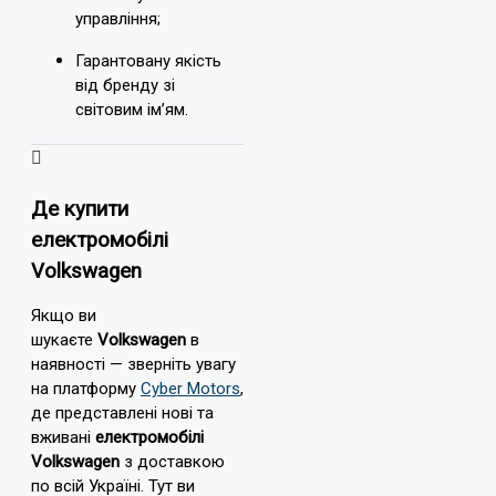
управління;
Гарантовану якість
від бренду зі
світовим ім’ям.
Де купити
електромобілі
Volkswagen
Якщо ви
шукаєте
Volkswagen
в
наявності — зверніть увагу
на платформу
Cyber Motors
,
де представлені нові та
вживані
електромобілі
Volkswagen
з доставкою
по всій Україні. Тут ви