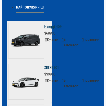
НАЙПОПУЛЯРНІШІ
Hongqi HQ9
$68800
Купити
В
порівняння
закладки
ZEEKR 001
$39900
Купити
В
порівняння
закладки