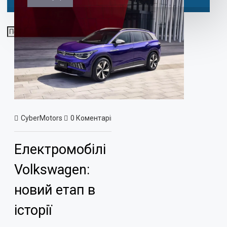
CyberMotors
0 Коментарів
992 Перегляд(ів)
Новини
Електромобілі
Volkswagen:
новий етап в
історії