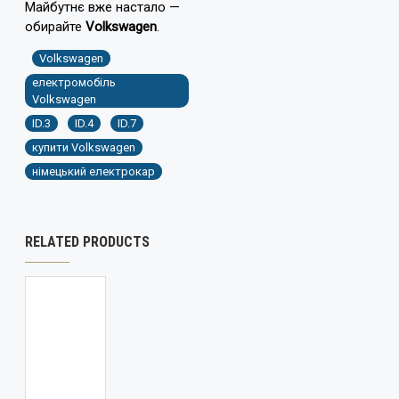
Майбутнє вже настало —
обирайте
Volkswagen
.
Volkswagen
електромобіль
Volkswagen
ID.3
ID.4
ID.7
купити Volkswagen
німецький електрокар
RELATED PRODUCTS