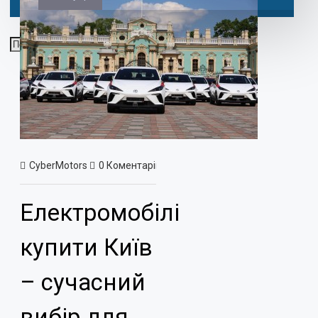
CyberMotors
0 Коментарів
758 Перегляд(ів)
Новини
Електромобілі
купити Київ
– сучасний
вибір для