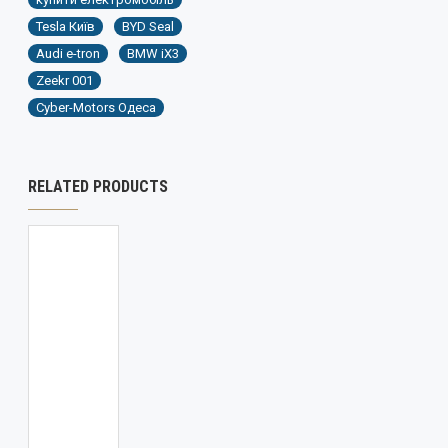
Tesla Київ
BYD Seal
Audi e-tron
BMW iX3
Zeekr 001
Cyber-Motors Одеса
RELATED PRODUCTS