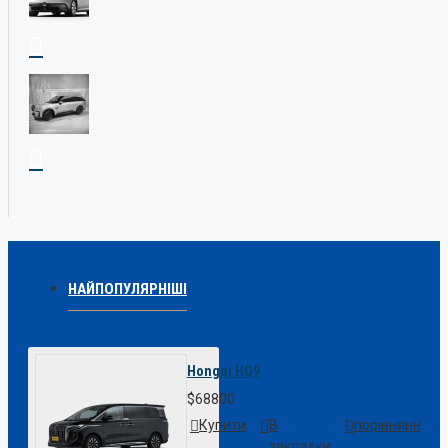
НАЙПОПУЛЯРНІШІ
Hongqi HQ9
$68800
Купити
В
порівняння
закладки