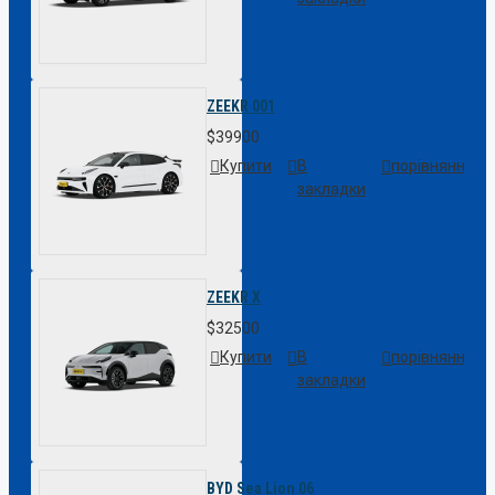
ZEEKR 001
$39900
Купити
В
порівняння
закладки
ZEEKR X
$32500
Купити
В
порівняння
закладки
BYD Sea Lion 06