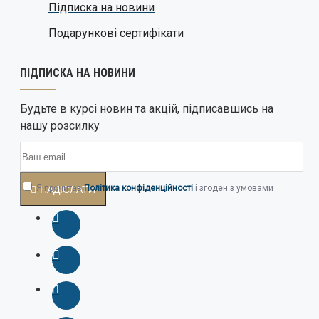
Підписка на новини
Подарункові сертифікати
ПІДПИСКА НА НОВИНИ
Будьте в курсі новин та акцій, підписавшись на
нашу розсилку
Я прочитав
Політика конфіденційності
і згоден з умовами
НАДІСЛАТИ