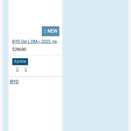
NEW
BYD Qin L DM-i, 2025, пробег 7,6 тысяч км
$28680
Купити
BYD