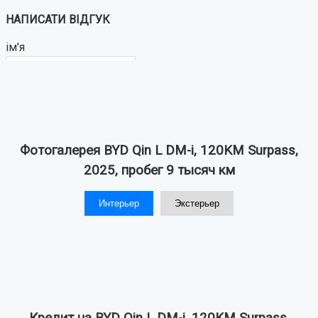
НАПИСАТИ ВІДГУК
ім'я
Ваш відгук:
Фотогалерея BYD Qin L DM-i, 120KM Surpass,
2025, пробег 9 тысяч км
Примітка:
HTML розмітка не підтримується!
Интерьер
Экстерьер
Використовуйте звичайний текст.
Оцінка
Погано
Добре
ВІДПРАВИТИ ВІДГУК