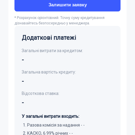
Залишити заявку
* Розрахунок орієнтовний. Точну суму кредитування
дізнавайтесь безпосередньо у менеджера.
Додаткові платежі
Загальні витрати за кредитом:
-
Загальна вартість кредиту:
-
Відсоткова ставка:
-
У загальні витрати входить:
Разова комісія за надання -
-
КАСКО, 6.99% річних -
-