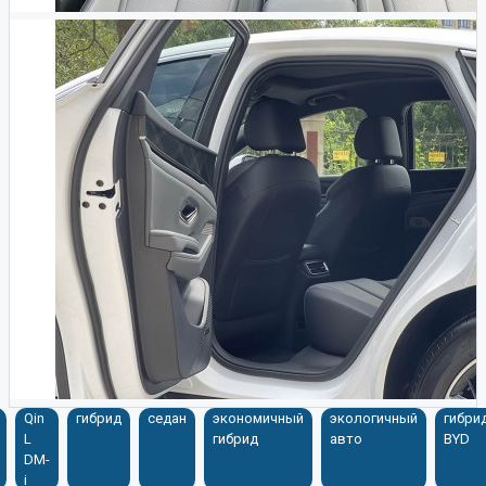
Qin
гибрид
седан
экономичный
экологичный
гибри
L
гибрид
авто
BYD
DM-
i