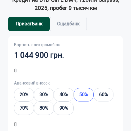
Кредит на BYD Qin L DM-i, 120KM Surpass,
2025, пробег 9 тысяч км
ПриватБанк
Ощадбанк
Вартість електромобіля
1 044 900
грн.
Авансовий внесок
20%
30%
40%
50%
60%
70%
80%
90%