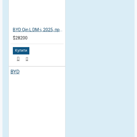
BYD Qin L DM-i, 2025, пробег 1,2 тысячи км
$28200
Купити
BYD