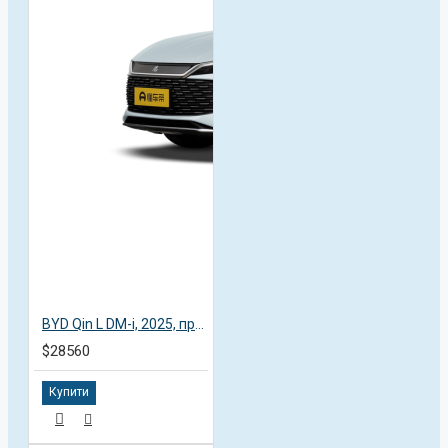
BYD Qin L DM-i, 2025, пробег 4,7 тысяч км
$28560
Купити