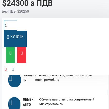
$24300
Без ПДВ:
$20250
ПОКУПКА В
Оформим кредит быстро и на
выгодных условиях
КРЕДИТ
КУПИТИ
ЛИЗИНГ
Выгодный лизинг для бизнеса и физических
лиц
TRADE-
Обменяйте авто с доплатой на новый
электромобиль
IN
ОБМЕН
Обмен вашего авто на современный
электромобиль
АВТО