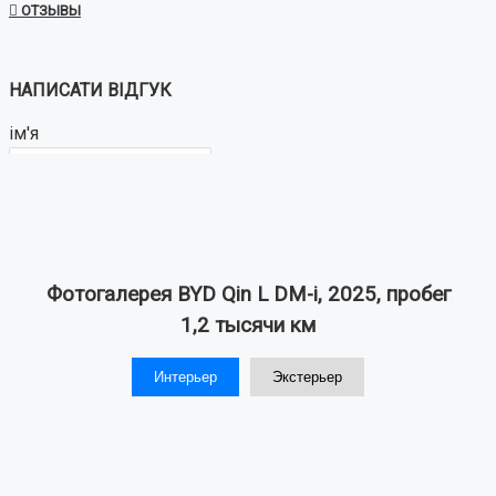
ОТЗЫВЫ
НАПИСАТИ ВІДГУК
ім'я
Ваш відгук:
Фотогалерея BYD Qin L DM-i, 2025, пробег
1,2 тысячи км
Примітка:
HTML розмітка не підтримується!
Интерьер
Экстерьер
Використовуйте звичайний текст.
Оцінка
Погано
Добре