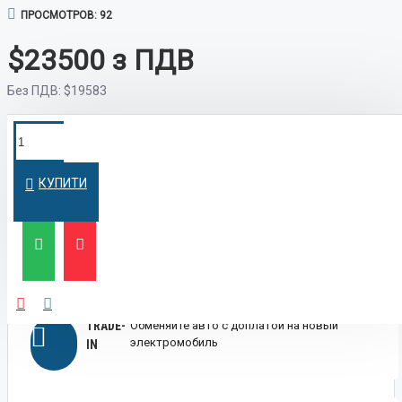
ПРОСМОТРОВ: 92
$23500
Без ПДВ:
$19583
ПОКУПКА В
Оформим кредит быстро и на
выгодных условиях
КРЕДИТ
КУПИТИ
ЛИЗИНГ
Выгодный лизинг для бизнеса и физических
лиц
TRADE-
Обменяйте авто с доплатой на новый
электромобиль
IN