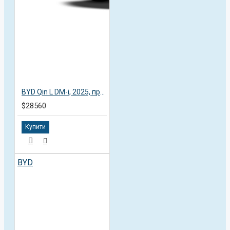
BYD Qin L DM-i, 2025, пробег 4,7 тысяч км
$28560
Купити
BYD