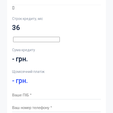
Строк кредиту, міс
36
Сума кредиту
-
грн.
Щомісячний платіж
-
грн.