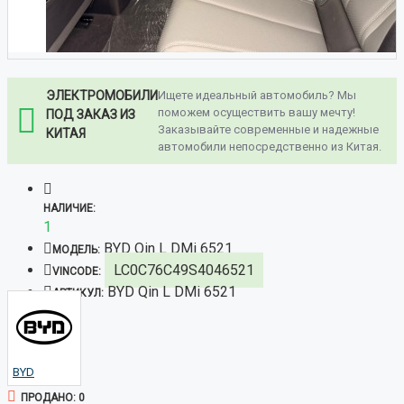
ЭЛЕКТРОМОБИЛИ
Ищете идеальный автомобиль? Мы
поможем осуществить вашу мечту!
ПОД ЗАКАЗ ИЗ
Заказывайте современные и надежные
КИТАЯ
автомобили непосредственно из Китая.
НАЛИЧИЕ:
1
BYD Qin L DMi 6521
МОДЕЛЬ:
LC0C76C49S4046521
VINCODE:
BYD Qin L DMi 6521
АРТИКУЛ:
BYD
ПРОДАНО: 0