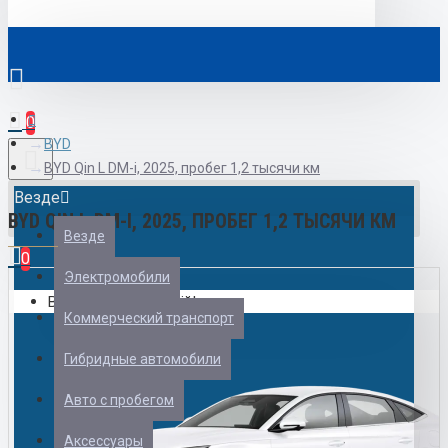
0
BYD
BYD Qin L DM-i, 2025, пробег 1,2 тысячи км
Везде
BYD QIN L DM-I, 2025, ПРОБЕГ 1,2 ТЫСЯЧИ КМ
Везде
0
Электромобили
Ваш кошик порожній!
Коммерческий транспорт
Гибридные автомобили
Авто с пробегом
Аксессуары