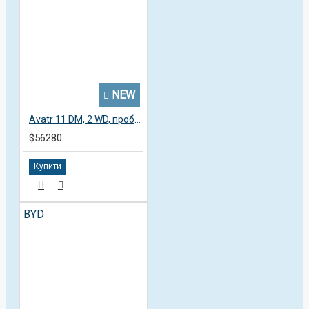
NEW
Avatr 11 DM, 2 WD, пробег 3,4 тысячи км
$56280
Купити
BYD