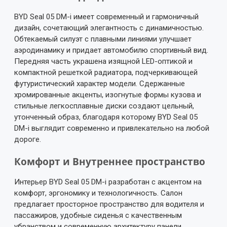
BYD Seal 05 DM-i имеет современный и гармоничный
дизайн, сочетающий элегантность с динамичностью.
Обтекаемый силуэт с плавными линиями улучшает
аэродинамику и придает автомобилю спортивный вид.
Передняя часть украшена изящной LED-оптикой и
компактной решеткой радиатора, подчеркивающей
футуристический характер модели. Сдержанные
хромированные акценты, изогнутые формы кузова и
стильные легкосплавные диски создают цельный,
утонченный образ, благодаря которому BYD Seal 05
DM-i выглядит современно и привлекательно на любой
дороге.
Комфорт и Внутреннее пространство
Интерьер BYD Seal 05 DM-i разработан с акцентом на
комфорт, эргономику и технологичность. Салон
предлагает просторное пространство для водителя и
пассажиров, удобные сиденья с качественным
убранством и современную архитектуру панели