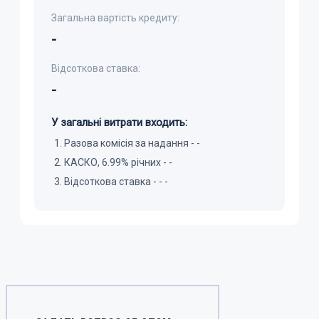
Загальна вартість кредиту:
-
Відсоткова ставка:
-
У загальні витрати входить:
Разова комісія за надання -
-
КАСКО, 6.99% річних -
-
Відсоткова ставка
-
-
-