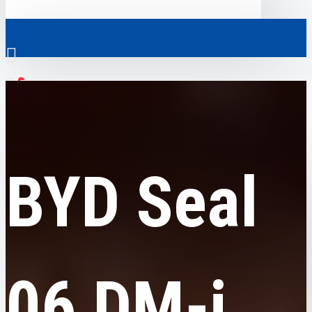
0
BYD
BYD Seal 06 DM-i, 120km Premium, 2025, пробег 6,6 тысяч км
Везде
Везде
BYD Seal
0
Электромобили
Ваш кошик порожній!
Коммерческий транспорт
Гибридные автомобили
06 DM-i,
Авто с пробегом
Аксессуары