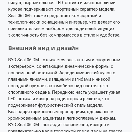
силуэт, выразительная LED-оптика и изящные линии
кузова подчеркивают спортивный характер модели.
Seal 06 DM-i также предлагает комфортный и
технологически оснащенный интерьер, что делает его
привлекательным выбором для водителей, ищущих
экологичность без компромиссов в стиле и удобстве.
Внешний вид и дизайн
BYD Seal 06 DM-i отличается элегантным и спортивным
экстерьером, сочетающим динамические формы с
современной эстетикой. Аэродинамический кузов с
плавными линиями, изящными изгибами и низкой
посадкой придает автомобилю вид настоящего
спортивного седана. Переднюю часть украшает узкая
LED-оптика и изящная радиаторная решетка, что
подчеркивает футуристический стиль модели.
Благодаря гармоничным пропорциям, сдержанным
хромированным акцентам и легкосплавным дискам,
BYD Seal 06 DM-i выглядит современно, изящно и
привлекательно как в городской среде, так и на трассе.