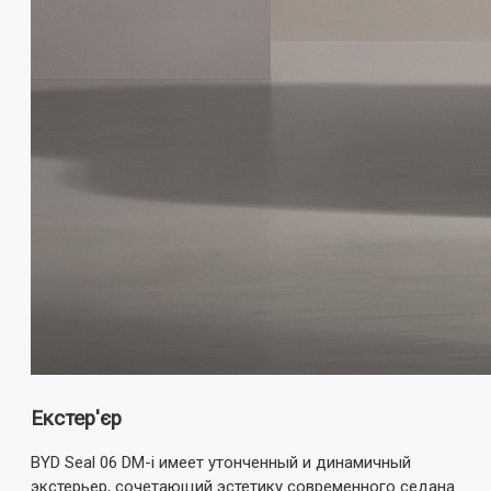
Екстер'єр
BYD Seal 06 DM-i имеет утонченный и динамичный
экстерьер, сочетающий эстетику современного седана