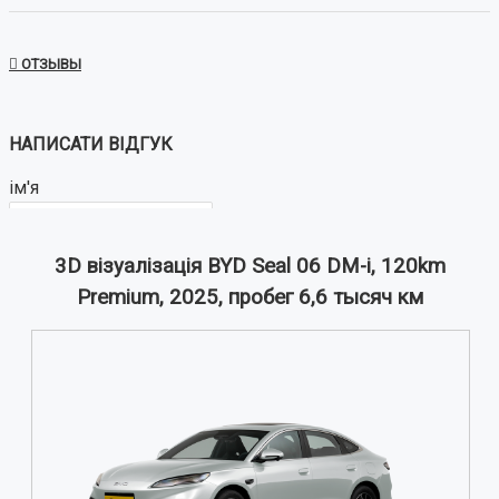
ОТЗЫВЫ
НАПИСАТИ ВІДГУК
ім'я
3D візуалізація BYD Seal 06 DM-i, 120km
Ваш відгук:
Premium, 2025, пробег 6,6 тысяч км
Примітка:
HTML розмітка не підтримується!
Використовуйте звичайний текст.
Оцінка