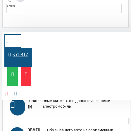
Smoke
ПОКУПКА В
Оформим кредит быстро и на
выгодных условиях
КРЕДИТ
КУПИТИ
ЛИЗИНГ
Выгодный лизинг для бизнеса и физических
лиц
TRADE-
Обменяйте авто с доплатой на новый
электромобиль
IN
ОБМЕН
Обмен вашего авто на современный