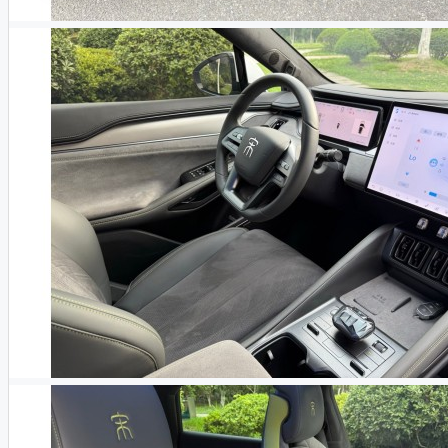
Leopard
Avatr
BYD