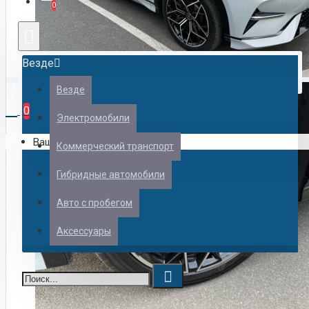
0
Везде
Везде
Shangjie
0
Электромобили
Ваш кошик порожній!
Коммерческий транспорт
Гибридные автомобили
Авто с пробегом
ZEEKR
Аксессуары