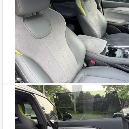
LiXiang
Denza