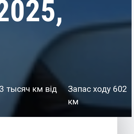
2025,
13 тысяч км від
Запас ходу 602
км