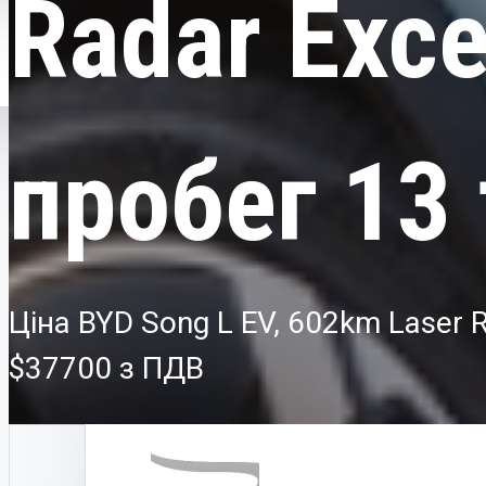
Radar Exce
О НАС
пробег 13
КОНТАКТЫ
НОВОСТИ
0-800-30-1757
Ціна BYD Song L EV, 602km Laser R
$37700
АВТО ПО БРЕНДАМ