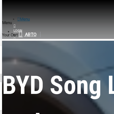
Menu
Menu
LOGIN
АВТО
Your Cart
REGISTER
BYD
0
BYD Song L EV, 602km Laser Radar Excellent 4WD, 2025, пробег 13
BYD Song 