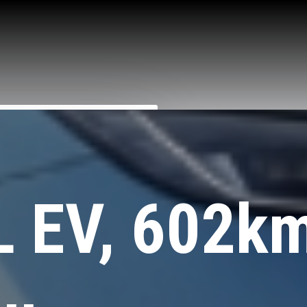
 тысяч км
L EV, 602km