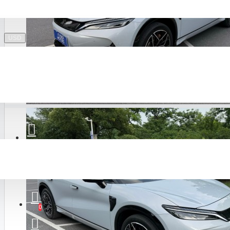
Ruichi
USD
GAC
Rox
0