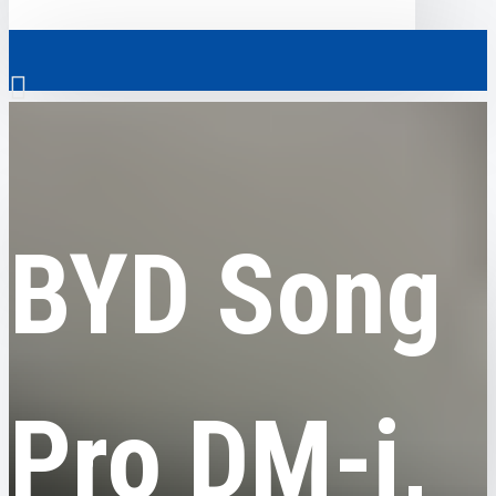
0
BYD
BYD Song Pro DM-i, гибрид, 2025, пробег 4 тысячи км
Везде
BYD Song
Везде
0
Электромобили
Ваш кошик порожній!
Коммерческий транспорт
Гибридные автомобили
Pro DM-i,
Авто с пробегом
Аксессуары