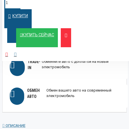
ПОКУПКА В
Оформим кредит быстро и на
выгодных условиях
КРЕДИТ
КУПИТИ
ЛИЗИНГ
Выгодный лизинг для бизнеса и физических
КУПИТЬ СЕЙЧАС
лиц
TRADE-
Обменяйте авто с доплатой на новый
электромобиль
IN
ОБМЕН
Обмен вашего авто на современный
электромобиль
АВТО
ОПИСАНИЕ