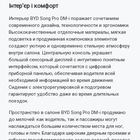
Інтер'єр і комфорт
Ваш відгук:
Интерьер BYD Song Pro DM-i поражает сочетанием
современного дизайна, технологичности и эргономики.
Высококачественные отделочные материалы, мягкая
подсветка и продуманная компоновка элементов
создают уютную и одновременно стильную атмосферу
Примітка:
HTML розмітка не підтримується!
внутри салона. Центральную консоль украшает
Використовуйте звичайний текст.
большой сенсорный дисплей с интуитивно понятным
интерфейсом, который сочетается с цифровой
Оцінка
приборной панелью, обеспечивая водителя всей
Погано
Добре
необходимой информацией во время движения.
Сидения с электрорегулировкой и подогревом
ВІДПРАВИТИ ВІДГУК
гарантируют удобство даже во время длительных
поездок.
Пространство в салоне BYD Song Pro DM-i продумано
до мелочей: как водитель, так и пассажиры могут
наслаждаться большим количеством места для ног,
головы и плеч. Благодаря широким дверным проемам и
гибкому трансформированию задних сидений, посадка