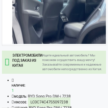
ЭЛЕКТРОМОБИЛИ
Ищете идеальный автомобиль? Мы
поможем осуществить вашу мечту!
ПОД ЗАКАЗ ИЗ
Заказывайте современные и надежные
КИТАЯ
автомобили непосредственно из Китая.
НАЛИЧИЕ:
1
BYD Song Pro DM-i 7238
МОДЕЛЬ:
LC0C74C47S5097238
VINCODE:
BYD Song Pro DM-i 7238