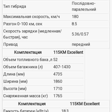
Послідовно-
Тип гибрида
паралельний
Максимальная скорость, км/ч
180
Разгон 0-100 км, сек
8.5
Скорость зарядки (медленная/
5.36/0.57
быстрая), час
Привод
передний
Комплектация
115KM Excellent
Объем топливного бака ,л
52
Объем багажника (л)
407-1430
Длина (мм)
4735
Ширина (мм)
1860
Высота (мм)
1710
Снаряженная масса (кг)
1765
Комплектация
115KM Excellent
Емкость батареи (кВт/ч)
18.3