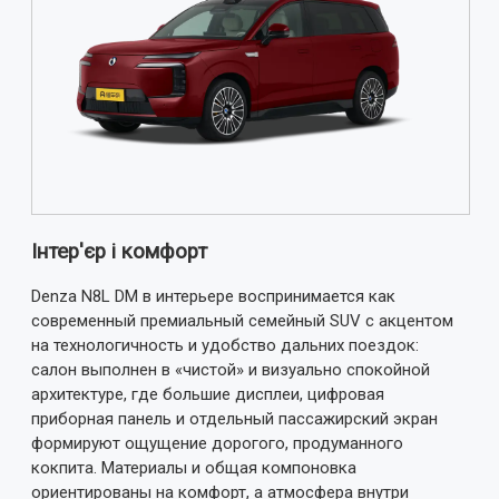
Примітка:
HTML розмітка не підтримується!
Використовуйте звичайний текст.
Оцінка
Погано
Добре
ВІДПРАВИТИ ВІДГУК
Інтер'єр і комфорт
Denza N8L DM в интерьере воспринимается как
современный премиальный семейный SUV с акцентом
на технологичность и удобство дальних поездок:
салон выполнен в «чистой» и визуально спокойной
архитектуре, где большие дисплеи, цифровая
приборная панель и отдельный пассажирский экран
формируют ощущение дорогого, продуманного
кокпита. Материалы и общая компоновка
ориентированы на комфорт, а атмосфера внутри