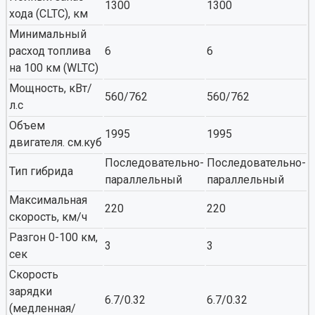
1300
1300
хода (CLTC), км
Минимальный
расход топлива
6
6
на 100 км (WLTC)
Мощность, кВт/
560/762
560/762
л.с
Объем
1995
1995
двигателя. см.куб
Последовательно-
Последовательно-
Тип гибрида
параллельный
параллельный
Максимальная
220
220
скорость, км/ч
Разгон 0-100 км,
3
3
сек
Скорость
зарядки
6.7/0.32
6.7/0.32
(медленная/