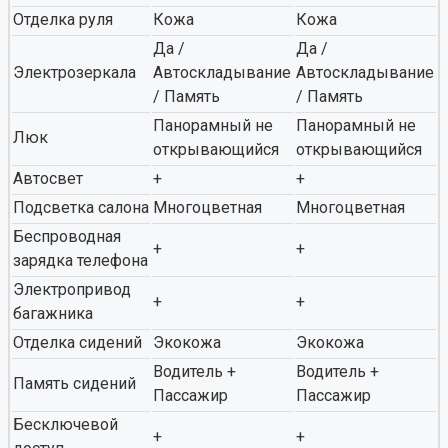
Отделка руля
Кожа
Кожа
Да /
Да /
Электрозеркала
Автоскладывание
Автоскладывание
/ Память
/ Память
Панорамный не
Панорамный не
Люк
открывающийся
открывающийся
Автосвет
+
+
Подсветка салона
Многоцветная
Многоцветная
Беспроводная
+
+
зарядка телефона
Электропривод
+
+
багажника
Отделка сидений
Экокожа
Экокожа
Водитель +
Водитель +
Память сидений
Пассажир
Пассажир
Бесключевой
+
+