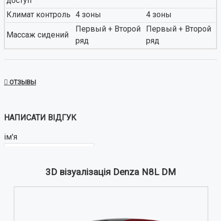
доступ
Климат контроль
4 зоны
4 зоны
Первый + Второй
Первый + Второй
Массаж сидений
ряд
ряд
ОТЗЫВЫ
НАПИСАТИ ВІДГУК
ім'я
3D візуалізація Denza N8L DM
Ваш відгук: