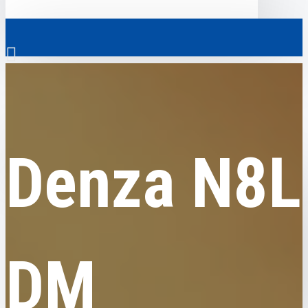
0
Denza
Denza N8L DM
Везде
Denza N8L
Везде
0
Электромобили
Ваш кошик порожній!
Коммерческий транспорт
Гибридные автомобили
DM
Авто с пробегом
Аксессуары