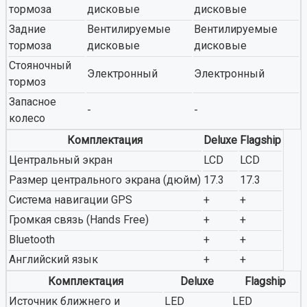
тормоза
дисковые
дисковые
Задние
Вентилируемые
Вентилируемые
тормоза
дисковые
дисковые
Стояночный
Электронный
Электронный
тормоз
Запасное
-
-
колесо
Комплектация
Deluxe
Flagship
Центральный экран
LCD
LCD
Размер центрального экрана (дюйм)
17.3
17.3
Система навигации GPS
+
+
Громкая связь (Hands Free)
+
+
Bluetooth
+
+
Английский язык
+
+
Комплектация
Deluxe
Flagship
Источник ближнего и
LED
LED