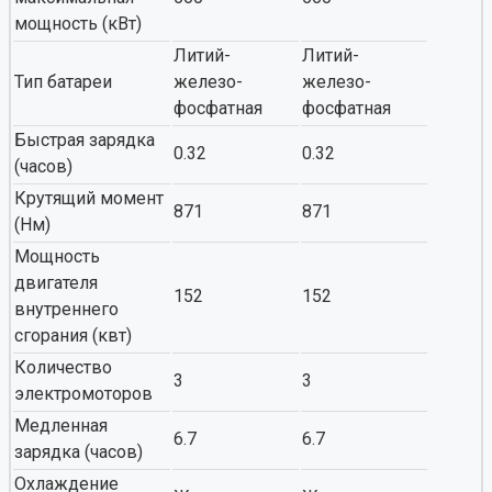
мощность (кВт)
Литий-
Литий-
Тип батареи
железо-
железо-
фосфатная
фосфатная
Быстрая зарядка
0.32
0.32
(часов)
Крутящий момент
871
871
(Нм)
Мощность
двигателя
152
152
внутреннего
сгорания (квт)
Количество
3
3
электромоторов
Медленная
6.7
6.7
зарядка (часов)
Охлаждение