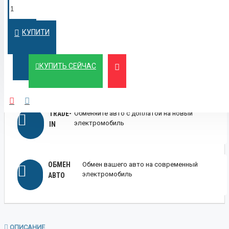
ПОКУПКА В
Оформим кредит быстро и на
выгодных условиях
КРЕДИТ
КУПИТИ
ЛИЗИНГ
Выгодный лизинг для бизнеса и физических
КУПИТЬ СЕЙЧАС
лиц
TRADE-
Обменяйте авто с доплатой на новый
электромобиль
IN
ОБМЕН
Обмен вашего авто на современный
электромобиль
АВТО
ОПИСАНИЕ