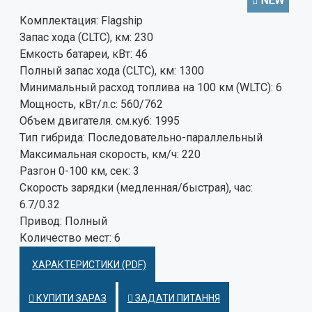
NEW
Комплектация:
Flagship
Запас хода (CLTC), км:
230
Емкость батареи, кВт:
46
Полный запас хода (CLTC), км:
1300
Минимальный расход топлива на 100 км (WLTC):
6
Мощность, кВт/л.с:
560/762
Объем двигателя. см.куб:
1995
Тип гибрида:
Последовательно-параллельный
Максимальная скорость, км/ч:
220
Разгон 0-100 км, сек:
3
Скорость зарядки (медленная/быстрая), час:
6.7/0.32
Привод:
Полный
Количество мест:
6
ХАРАКТЕРИСТИКИ (PDF)
КУПИТИ ЗАРАЗ
ЗАДАТИ ПИТАННЯ