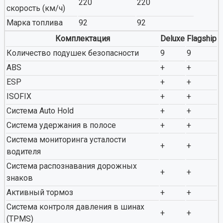
220
220
скорость (км/ч)
Марка топлива
92
92
Комплектация
Deluxe
Flagship
Количество подушек безопасности
9
9
ABS
+
+
ESP
+
+
ISOFIX
+
+
Система Auto Hold
+
+
Система удержания в полосе
+
+
Система мониторинга усталости
+
+
водителя
Система распознавания дорожных
+
+
знаков
Активный тормоз
+
+
Система контроля давления в шинах
+
+
(TPMS)