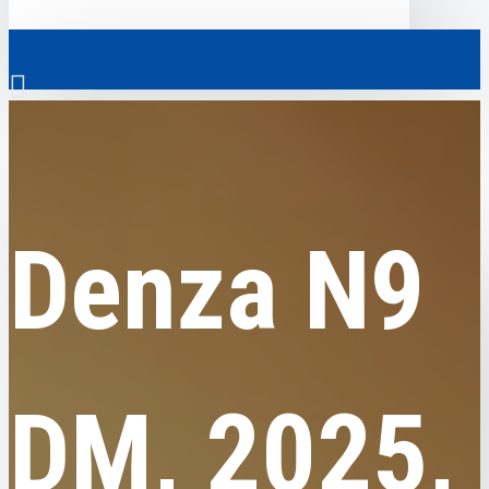
0
Denza
Denza N9 DM, 2025, пробег 1,2 тысячи км
Везде
Denza N9
Везде
0
Электромобили
Ваш кошик порожній!
Коммерческий транспорт
Гибридные автомобили
DM, 2025,
Авто с пробегом
Аксессуары