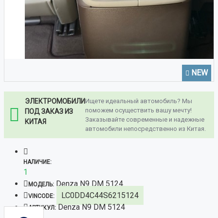
NEW
ЭЛЕКТРОМОБИЛИ
Ищете идеальный автомобиль? Мы
поможем осуществить вашу мечту!
ПОД ЗАКАЗ ИЗ
Заказывайте современные и надежные
КИТАЯ
автомобили непосредственно из Китая.
НАЛИЧИЕ:
1
Denza N9 DM 5124
МОДЕЛЬ:
LC0DD4C44S6215124
VINCODE:
Denza N9 DM 5124
АРТИКУЛ: