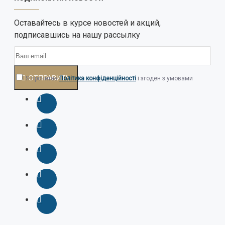
Оставайтесь в курсе новостей и акций,
подписавшись на нашу рассылку
ОТПРАВИТЬ
Я прочитав
Політика конфіденційності
і згоден з умовами