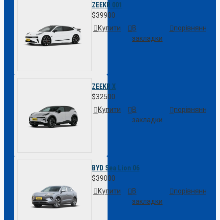
ZEEKR 001
$39900
Купити
В
порівняння
закладки
ZEEKR X
$32500
Купити
В
порівняння
закладки
BYD Sea Lion 06
$39000
Купити
В
порівняння
закладки