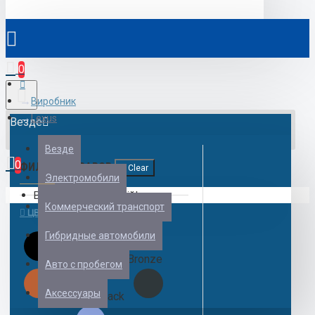
0
Виробник
Lexus
Везде
Везде
0
ФИЛЬТР ТОВАРОВ
Clear
Электромобили
Ваш кошик порожній!
Коммерческий транспорт
ЦВЕТ
Гибридные автомобили
Black
Bronze
Авто с пробегом
Аксессуары
Bronze/Black