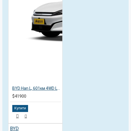
BYD Han L, 601км 4WD Lidar Flagship, 2025
$41900
Купити
BYD