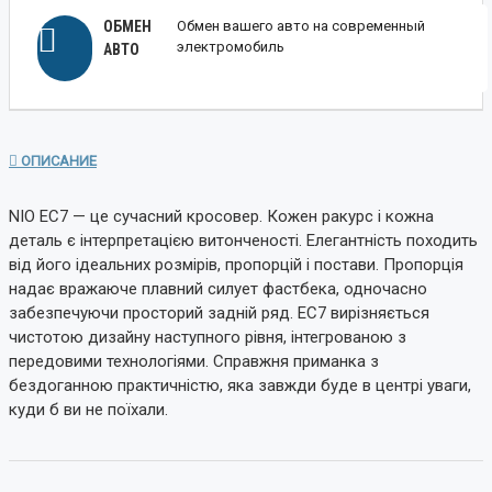
ОБМЕН
Обмен вашего авто на современный
электромобиль
АВТО
ОПИСАНИЕ
NIO EC7 — це сучасний кросовер. Кожен ракурс і кожна
деталь є інтерпретацією витонченості. Елегантність походить
від його ідеальних розмірів, пропорцій і постави. Пропорція
надає вражаюче плавний силует фастбека, одночасно
забезпечуючи просторий задній ряд. EC7 вирізняється
чистотою дизайну наступного рівня, інтегрованою з
передовими технологіями. Справжня приманка з
бездоганною практичністю, яка завжди буде в центрі уваги,
куди б ви не поїхали.