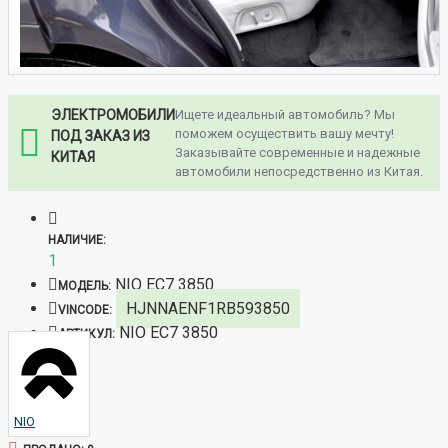
ЭЛЕКТРОМОБИЛИ
Ищете идеальный автомобиль? Мы
поможем осуществить вашу мечту!
ПОД ЗАКАЗ ИЗ
Заказывайте современные и надежные
КИТАЯ
автомобили непосредственно из Китая.
НАЛИЧИЕ:
1
NIO EC7 3850
МОДЕЛЬ:
HJNNAENF1RB593850
VINCODE:
NIO EC7 3850
АРТИКУЛ:
NIO