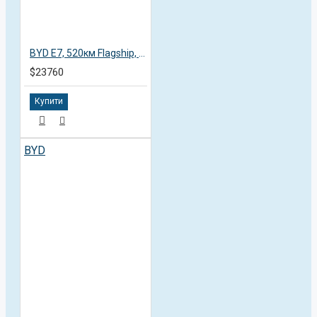
BYD E7, 520км Flagship, 2025, пробег 13,8 тысяч км
$23760
Купити
BYD