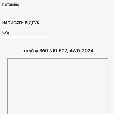
ОТЗЫВЫ
НАПИСАТИ ВІДГУК
ім'я
Інтер'єр 360 NIO EC7, 4WD, 2024
Ваш відгук:
Примітка:
HTML розмітка не підтримується!
Використовуйте звичайний текст.
Оцінка
Погано
Добре