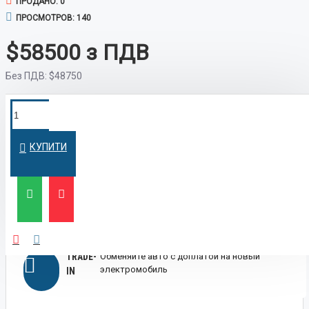
ПРОДАНО: 0
ПРОСМОТРОВ: 140
$58500
Без ПДВ:
$48750
ПОКУПКА В
Оформим кредит быстро и на
выгодных условиях
КРЕДИТ
КУПИТИ
ЛИЗИНГ
Выгодный лизинг для бизнеса и физических
лиц
TRADE-
Обменяйте авто с доплатой на новый
электромобиль
IN