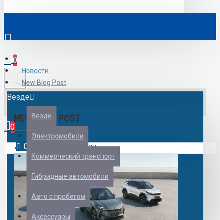
0
Новости
New Blog Post
Везде
Везде
NEW BLOG POST
0
Электромобили
01
Jan
Ваш кошик порожній!
Коммерческий транспорт
Гибридные автомобили
Авто с пробегом
Аксессуары