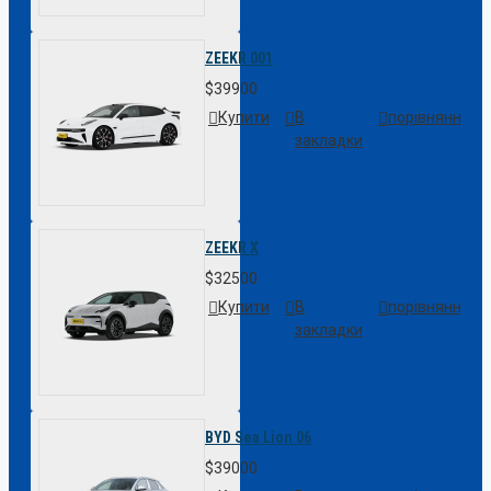
ZEEKR 001
$39900
Купити
В
порівняння
закладки
ZEEKR X
$32500
Купити
В
порівняння
закладки
BYD Sea Lion 06
$39000