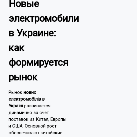
Новые
электромобили
в Украине:
как
формируется
рынок
Рынок
нових
електромобілів в
Україні
развивается
динамично за счёт
поставок из Китая, Европы
и США. Основной рост
обеспечивают китайские