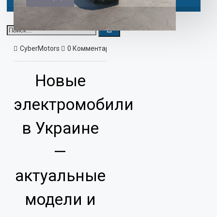
CyberMotors
0 Комментариев
1044 Просмотр(ов)
Новос
Новые
электромобили
в Украине
—
актуальные
модели и