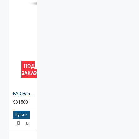
ПОД
ЗАКАЗ
BYD Han DM-i
$31500
Купити