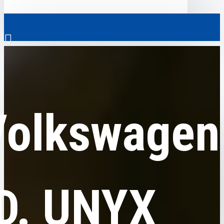
0
Volkswagen
Volkswagen ID. UNYX
Везде
Volkswagen
Везде
0
Электромобили
Ваш кошик порожній!
Коммерческий транспорт
Гибридные автомобили
ID. UNYX
Авто с пробегом
Аксессуары