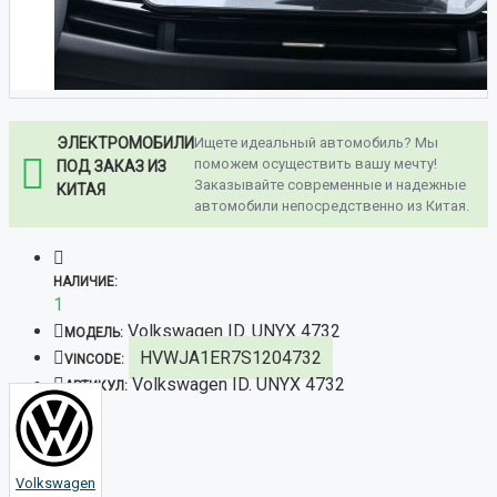
ЭЛЕКТРОМОБИЛИ
Ищете идеальный автомобиль? Мы
поможем осуществить вашу мечту!
ПОД ЗАКАЗ ИЗ
Заказывайте современные и надежные
КИТАЯ
автомобили непосредственно из Китая.
НАЛИЧИЕ:
1
Volkswagen ID. UNYX 4732
МОДЕЛЬ:
HVWJA1ER7S1204732
VINCODE:
Volkswagen ID. UNYX 4732
АРТИКУЛ:
Volkswagen