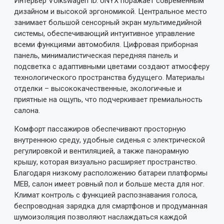
Интерьер Volkswagen ID. UNYX поражает современным
дизайном и высокой эргономикой. Центральное место
занимает большой сенсорный экран мультимедийной
системы, обеспечивающий интуитивное управление
всеми функциями автомобиля. Цифровая приборная
Примітка:
HTML розмітка не підтримується!
панель, минималистическая передняя панель и
Використовуйте звичайний текст.
подсветка с адаптивными цветами создают атмосферу
технологического пространства будущего. Материалы
Оцінка
отделки – высококачественные, экологичные и
Погано
Добре
приятные на ощупь, что подчеркивает премиальность
салона.
ВІДПРАВИТИ ВІДГУК
Комфорт пассажиров обеспечивают просторную
внутреннюю среду, удобные сиденья с электрической
регулировкой и вентиляцией, а также панорамную
крышу, которая визуально расширяет пространство.
Благодаря низкому расположению батареи платформы
MEB, салон имеет ровный пол и больше места для ног.
Климат контроль с функцией распознавания голоса,
беспроводная зарядка для смартфонов и продуманная
шумоизоляция позволяют наслаждаться каждой