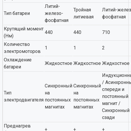
Литий-
Тройная
Литий-желез
Тип батареи
железо-
литиевая
фосфатная
фосфатная
Крутящий момент
440
440
710
(Нм)
Количество
1
1
2
электромоторов
Охлаждение
Жидкостное
Жидкостное
Жидкостное
батареи
Индукционн
/ Асинхронн
Синхронный
Синхронный
спереди и
Тип
на
на
постоянный
электродвигателя
постоянных
постоянных
магнит /
магнитах
магнитах
Cинхронный
сзади
Преднагрев
+
+
+