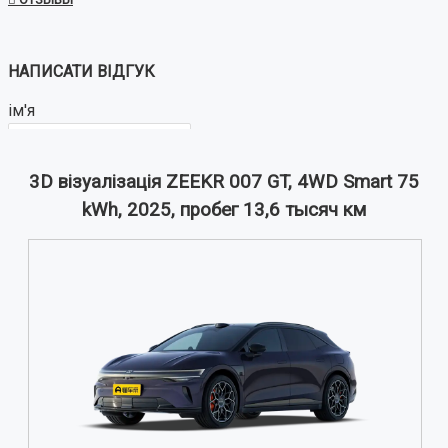
НАПИСАТИ ВІДГУК
ім'я
3D візуалізація ZEEKR 007 GT, 4WD Smart 75
Ваш відгук:
kWh, 2025, пробег 13,6 тысяч км
Примітка:
HTML розмітка не підтримується!
Використовуйте звичайний текст.
Оцінка
Погано
Добре