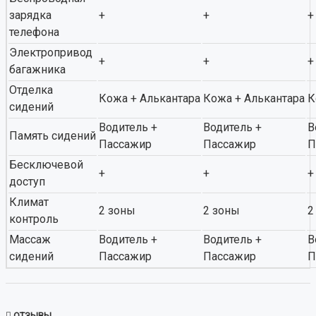
зарядка
+
+
+
телефона
Электропривод
+
+
+
багажника
Отделка
Кожа + Алькантара
Кожа + Алькантара
К
сидений
Водитель +
Водитель +
В
Память сидений
Пассажир
Пассажир
П
Бесключевой
+
+
+
доступ
Климат
2 зоны
2 зоны
2
контроль
Массаж
Водитель +
Водитель +
В
сидений
Пассажир
Пассажир
П
ОТЗЫВЫ