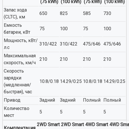
(75 kWh)
(100 kWh)
(75 kWh)
(100 kWh)
Запас хода
650
825
585
730
(CLTC), км
Емкость
75
100
75
100
батареи, кВт
Мощность, кВт/
310/422
310/422
475/646
475/646
л.с
Максимальная
210
210
210
210
скорость, км/ч
Скорость
зарядки
10.8/0.18
14.29/0.25
10.8/0.18
14.29/0.25
(медленная/
быстрая), час
Привод
Задний
Задний
Полный
Полный
Количество
5
5
5
5
мест
2WD Smart
2WD Smart
4WD Smart
4WD Sma
Комплектация