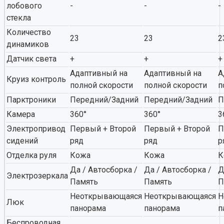
лобового
-
-
-
стекла
Количество
23
23
2
динамиков
Датчик света
+
+
+
Адаптивный на
Адаптивный на
А
Круиз контроль
полной скорости
полной скорости
п
Парктроники
Передний/Задний
Передний/Задний
П
Камера
360°
360°
3
Электропривод
Первый + Второй
Первый + Второй
П
сидений
ряд
ряд
р
Отделка руля
Кожа
Кожа
К
Да / Автосборка /
Да / Автосборка /
Д
Электрозеркала
Память
Память
П
Неоткрывающаяся
Неоткрывающаяся
Н
Люк
панорама
панорама
п
Беспроводная