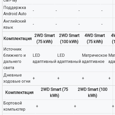
CarPlay
Поддержка
-
-
-
-
Android Auto
Английский
-
-
-
-
язык
2WD Smart
2WD Smart
4WD Smart
4
Комплектация
(75 kWh)
(100 kWh)
(75 kWh)
(
Источник
ближнего и
LED
LED
Матрическое
Ма
дальнего
адаптивный
адаптивный
адаптивное
ад
света
Дневные
+
+
+
+
ходовые огни
2WD Smart (75
2WD Smart (100
Комплектация
kWh)
kWh)
Бортовой
+
+
+
компьютер