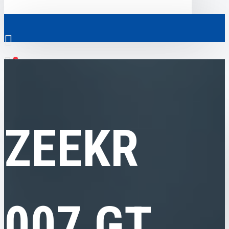
0
ZEEKR
ZEEKR 007 GT, 4WD Smart 75 kWh, 2025, пробег 13,6 тысяч км
Везде
Везде
ZEEKR
0
Электромобили
Ваш кошик порожній!
Коммерческий транспорт
Гибридные автомобили
007 GT,
Авто с пробегом
Аксессуары