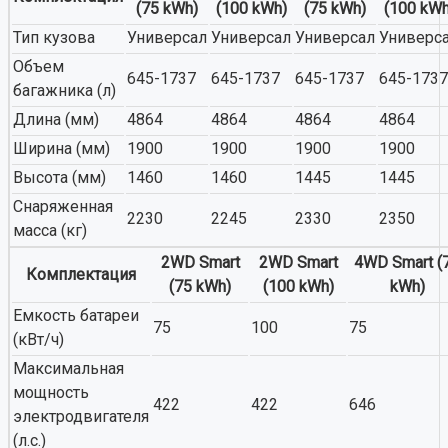
(75 kWh)
(100 kWh)
(75 kWh)
(100 kWh
Тип кузова
Универсал
Универсал
Универсал
Универс
Объем
645-1737
645-1737
645-1737
645-1737
багажника (л)
Длина (мм)
4864
4864
4864
4864
Ширина (мм)
1900
1900
1900
1900
Высота (мм)
1460
1460
1445
1445
Снаряженная
2230
2245
2330
2350
масса (кг)
2WD Smart
2WD Smart
4WD Smart (
Комплектация
(75 kWh)
(100 kWh)
kWh)
Емкость батареи
75
100
75
(кВт/ч)
Максимальная
мощность
422
422
646
электродвигателя
(л.с.)