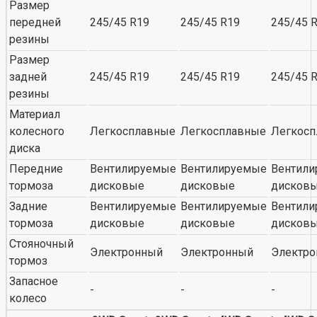
Размер
передней
245/45 R19
245/45 R19
245/45 
резины
Размер
задней
245/45 R19
245/45 R19
245/45 
резины
Материал
колесного
Легкосплавные
Легкосплавные
Легкос
диска
Передние
Вентилируемые
Вентилируемые
Вентил
тормоза
дисковые
дисковые
дисков
Задние
Вентилируемые
Вентилируемые
Вентил
тормоза
дисковые
дисковые
дисков
Стояночный
Электронный
Электронный
Электр
тормоз
Запасное
-
-
-
колесо