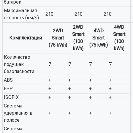
батареи
Максимальная
210
210
210
скорость (км/ч)
2WD
4WD
2WD
4WD
Smart
Smart
Комплектация
Smart
Smart
(100
(100
(75 kWh)
(75 kWh)
kWh)
kWh)
Количество
подушек
7
7
7
7
безопасности
ABS
+
+
+
+
ESP
+
+
+
+
ISOFIX
+
+
+
+
Система
удержания в
+
+
+
+
полосе
Система