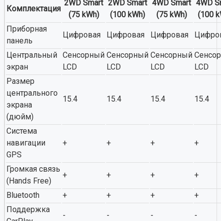
2WD Smart
2WD Smart
4WD Smart
4WD S
Комплектация
(75 kWh)
(100 kWh)
(75 kWh)
(100 
Приборная
Цифровая
Цифровая
Цифровая
Цифро
панель
Центральный
Сенсорный
Сенсорный
Сенсорный
Сенсо
экран
LCD
LCD
LCD
LCD
Размер
центрального
15.4
15.4
15.4
15.4
экрана
(дюйм)
Система
навигации
+
+
+
+
GPS
Громкая связь
+
+
+
+
(Hands Free)
Bluetooth
+
+
+
+
Поддержка
-
-
-
-