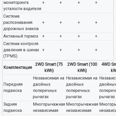
мониторинга
+
+
+
+
усталости водителя
Система
распознавания
+
+
+
+
дорожных знаков
Активный тормоз
+
+
+
+
Система контроля
давления в шинах
+
+
+
+
(TPMS)
2WD Smart (75
2WD Smart (100
4WD Sm
Комплектация
kWh)
kWh)
kW
Независимая на
Независимая на
Независ
Передняя
двойных
двойных
двойны
подвеска
поперечных
поперечных
попереч
рычагах
рычагах
рычагах
Задняя
Многорычажная
Многорычажная
Многор
подвеска
независимая
независимая
независ