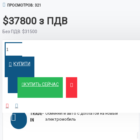
ПРОСМОТРОВ: 321
$37800
Без ПДВ:
$31500
ПОКУПКА В
Оформим кредит быстро и на
выгодных условиях
КРЕДИТ
КУПИТИ
ЛИЗИНГ
Выгодный лизинг для бизнеса и физических
КУПИТЬ СЕЙЧАС
лиц
TRADE-
Обменяйте авто с доплатой на новый
электромобиль
IN