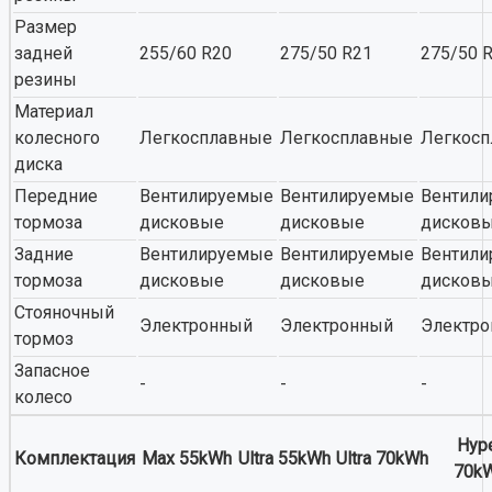
Размер
задней
255/60 R20
275/50 R21
275/50 
резины
Материал
колесного
Легкосплавные
Легкосплавные
Легкос
диска
Передние
Вентилируемые
Вентилируемые
Вентил
тормоза
дисковые
дисковые
дисков
Задние
Вентилируемые
Вентилируемые
Вентил
тормоза
дисковые
дисковые
дисков
Стояночный
Электронный
Электронный
Электр
тормоз
Запасное
-
-
-
колесо
Hyp
Комплектация
Max 55kWh
Ultra 55kWh
Ultra 70kWh
70k