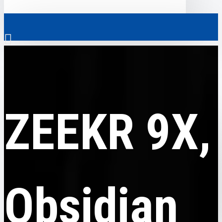
0
ZEEKR
ZEEKR 9X, Obsidian Black Edition, гибрид, 2026
Везде
ZEEKR 9X,
Везде
0
Электромобили
Ваш кошик порожній!
Коммерческий транспорт
Гибридные автомобили
Obsidian
Авто с пробегом
Аксессуары