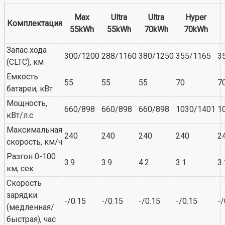
Max
Ultra
Ultra
Hyper
Комплектация
55kWh
55kWh
70kWh
70kWh
Запас хода
300/1200
288/1160
380/1250
355/1165
3
(CLTC), км
Емкость
55
55
55
70
7
батареи, кВт
Мощность,
660/898
660/898
660/898
1030/1401
1
кВт/л.с
Максимальная
240
240
240
240
2
скорость, км/ч
Разгон 0-100
3.9
3.9
4.2
3.1
3.
км, сек
Скорость
зарядки
-/0.15
-/0.15
-/0.15
-/0.15
-/
(медленная/
быстрая), час