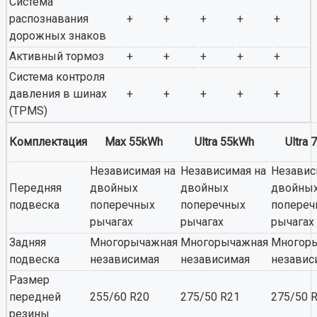
Система
распознавания
+
+
+
+
+
дорожных знаков
Активный тормоз
+
+
+
+
+
Система контроля
давления в шинах
+
+
+
+
+
(TPMS)
Комплектация
Max 55kWh
Ultra 55kWh
Ultra
Независимая на
Независимая на
Независ
Передняя
двойных
двойных
двойны
подвеска
поперечных
поперечных
попереч
рычагах
рычагах
рычагах
Задняя
Многорычажная
Многорычажная
Многор
подвеска
независимая
независимая
независ
Размер
передней
255/60 R20
275/50 R21
275/50 
резины