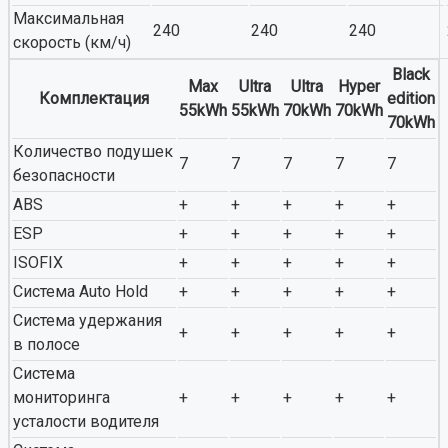
Максимальная
240
240
240
скорость (км/ч)
Black
Max
Ultra
Ultra
Hyper
Комплектация
edition
55kWh
55kWh
70kWh
70kWh
70kWh
Количество подушек
7
7
7
7
7
безопасности
ABS
+
+
+
+
+
ESP
+
+
+
+
+
ISOFIX
+
+
+
+
+
Система Auto Hold
+
+
+
+
+
Система удержания
+
+
+
+
+
в полосе
Система
мониторинга
+
+
+
+
+
усталости водителя