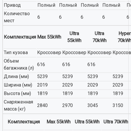
Привод
Полный
Полный
Полный
Полный
П
Количество
6
6
6
6
6
мест
Ultra
Ultra
Hyper
Комплектация
Max 55kWh
55kWh
70kWh
70kW
Тип кузова
Кроссовер
Кроссовер
Кроссовер
Кроссо
Объем
616
616
616
багажника (л)
Длина (мм)
5239
5239
5239
5239
Ширина (мм)
2019
2029
2029
2029
Высота (мм)
1819
1819
1819
1819
Снаряженная
2840
2970
3045
3150
масса (кг)
Комплектация
Max 55kWh
Ultra 55kWh
Ultra 70kWh