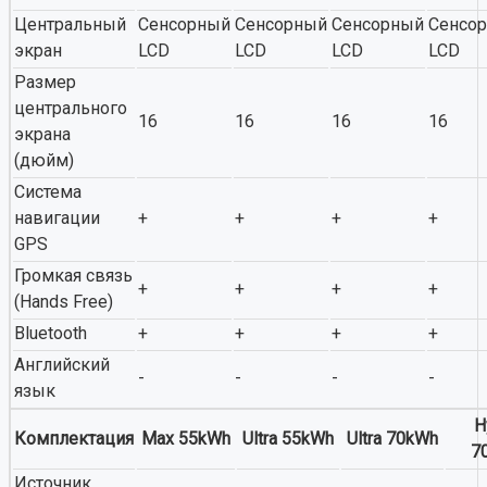
Центральный
Сенсорный
Сенсорный
Сенсорный
Сенсо
экран
LCD
LCD
LCD
LCD
Размер
центрального
16
16
16
16
экрана
(дюйм)
Система
навигации
+
+
+
+
GPS
Громкая связь
+
+
+
+
(Hands Free)
Bluetooth
+
+
+
+
Английский
-
-
-
-
язык
H
Комплектация
Max 55kWh
Ultra 55kWh
Ultra 70kWh
7
Источник