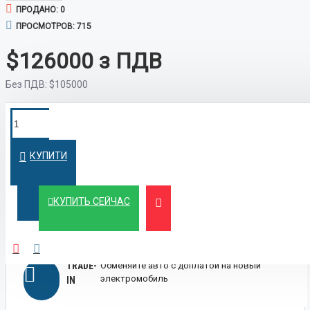
ПРОДАНО: 0
ПРОСМОТРОВ: 715
$126000
Без ПДВ:
$105000
ПОКУПКА В
Оформим кредит быстро и на
выгодных условиях
КРЕДИТ
КУПИТИ
ЛИЗИНГ
Выгодный лизинг для бизнеса и физических
КУПИТЬ СЕЙЧАС
лиц
TRADE-
Обменяйте авто с доплатой на новый
электромобиль
IN