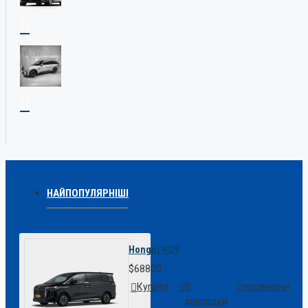
НАЙПОПУЛЯРНІШІ
Hongqi HQ9
$68800
Купити
В
порівняння
закладки