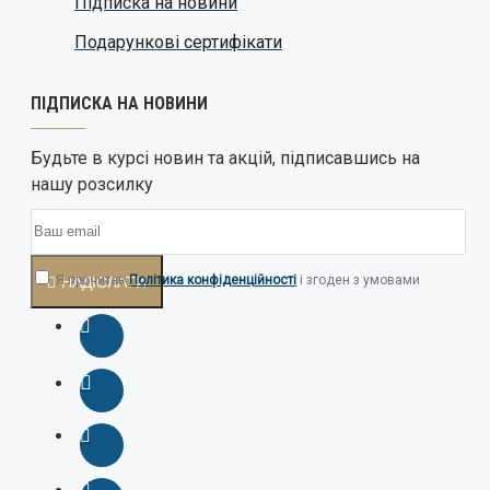
Підписка на новини
Подарункові сертифікати
ПІДПИСКА НА НОВИНИ
Будьте в курсі новин та акцій, підписавшись на
нашу розсилку
Я прочитав
Політика конфіденційності
і згоден з умовами
НАДІСЛАТИ