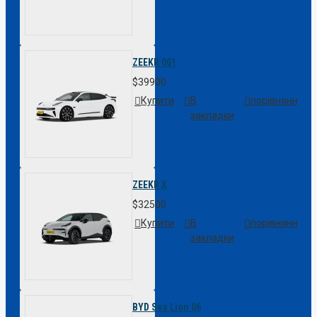
ZEEKR 001
$39900
Купити
В
порівняння
закладки
ZEEKR X
$32500
Купити
В
порівняння
закладки
BYD Sea Lion 06