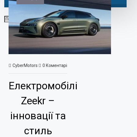
CyberMotors
0 Коментарів
855 Перегляд(ів)
Новини
Електромобілі
Zeekr –
інновації та
стиль