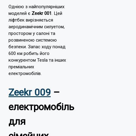
Однією з найпопулярніших
моделей є
Zeekr 001
. Цей
ліфтбек вирізняється
аеродинамічним силуетом,
простором у салоні та
розвиненою системою
безпеки. Запас ходу понад
600 км робить його
конкурентом Tesla та інших
преміальних
електромобілів.
Zeekr 009
–
електромобіль
для
сімейних