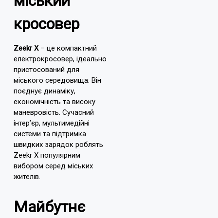
міський
кросовер
Zeekr X
– це компактний
електрокросовер, ідеально
пристосований для
міського середовища. Він
поєднує динаміку,
економічність та високу
маневровість. Сучасний
інтер’єр, мультимедійні
системи та підтримка
швидких зарядок роблять
Zeekr X популярним
вибором серед міських
жителів.
Майбутнє