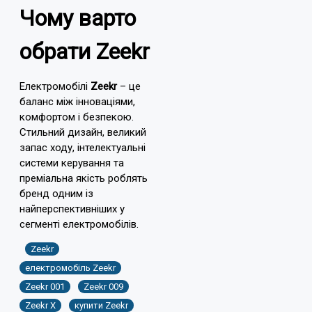
Чому варто
обрати Zeekr
Електромобілі
Zeekr
– це
баланс між інноваціями,
комфортом і безпекою.
Стильний дизайн, великий
запас ходу, інтелектуальні
системи керування та
преміальна якість роблять
бренд одним із
найперспективніших у
сегменті електромобілів.
Zeekr
електромобіль Zeekr
Zeekr 001
Zeekr 009
Zeekr X
купити Zeekr