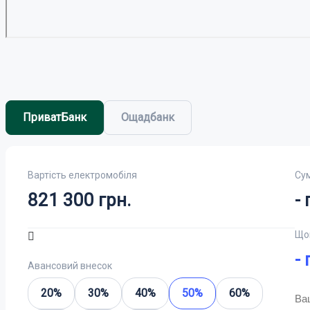
Xiaomi
ПриватБанк
Ощадбанк
Вартість електромобіля
Су
821 300
грн.
-
г
Dongfeng
Що
-
г
Авансовий внесок
20%
30%
40%
50%
60%