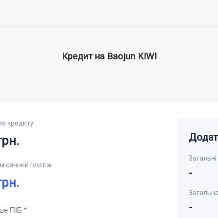
Кредит на Baojun KIWI
ма кредиту
Додат
рн.
Загальні
місячний платіж
-
рн.
Загальна
-