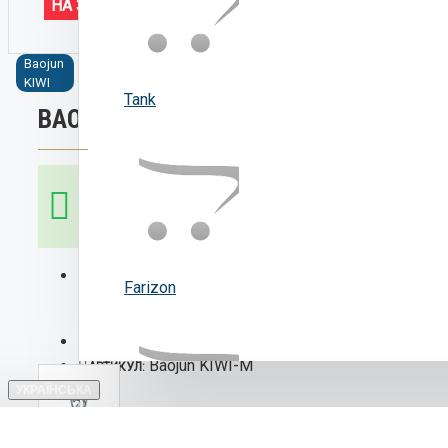
НА ЗАМОВЛЕННЯ
Baojun
електромобіль
міський
електрокар
ком
KIWI
електрокар
для молоді
еле
Tank
BAOJUN KIWI
ЕЛЕКТРОМОБІЛІ НА
Шукаєте ідеальний автомобіль? 
мрію! Замовляйте сучасні та наді
ЗАМОВЛЕННЯ З
КИТАЮ
Farizon
НАЯВНІСТЬ:
На замовлення
Baojun KIWI-M
МОДЕЛЬ:
Baojun KIWI-M
АРТИКУЛ:
УКРАЇНСЬКА