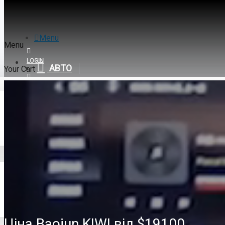
Menu
Menu
LOGIN
АВТО
Your Cart
REGISTER
Baojun
0
Baojun KIWI
Ціна Baojun KIWI від
$19100