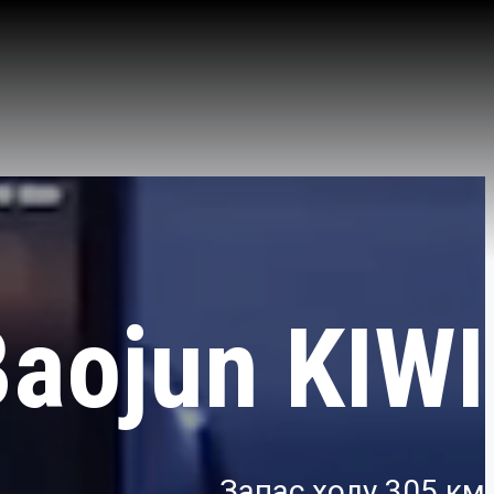
aojun KIWI
Запас ходу 305 км