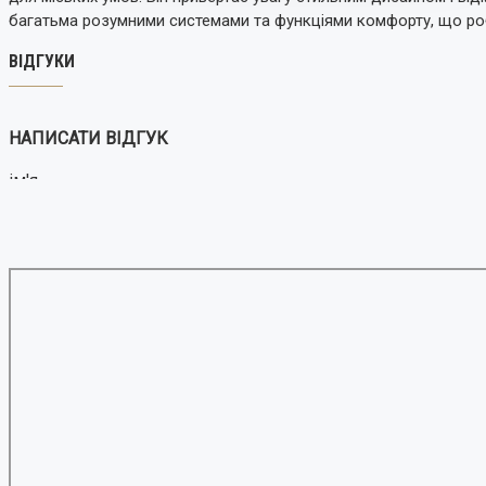
багатьма розумними системами та функціями комфорту, що ро
ВІДГУКИ
Leopard
НАПИСАТИ ВІДГУК
ім'я
Ваш відгук:
Avatr
Примітка:
HTML розмітка не підтримується! Використовуйт
Оцінка
Погано
Добре
BYD