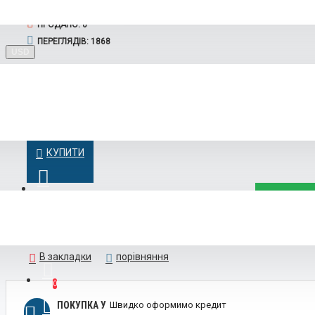
Baojun
Ruichi
ПРОДАНО: 0
ПЕРЕГЛЯДІВ: 1868
USD
$19100
GAC
КУПИТИ
КУПИТИ
В закладки
порівняння
Rox
0
ПОКУПКА У
Швидко оформимо кредит