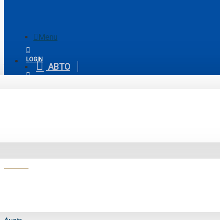
Menu
Menu
LOGIN
АВТО
Your Cart
REGISTER
Гібридні автомобілі
0
Авто в наявності
АВТО В НАЯВНОСТІ
Порівняння товарів
0
Сортувати:
Показати
avatr 07 0886