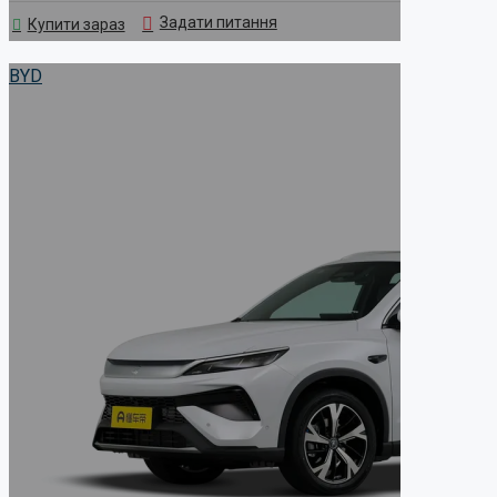
Задати питання
Купити зараз
BYD Song Pro DM-i White
BYD
Xiaomi
Dongfeng