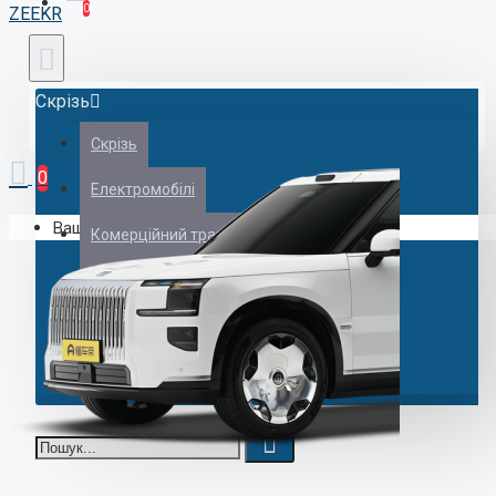
0
ZEEKR
Скрізь
Скрізь
Shangjie
0
Електромобілі
Ваш кошик порожній!
Комерційний транспорт
Гібридні автомобілі
Авто з пробігом
ZEEKR
Аксесуари