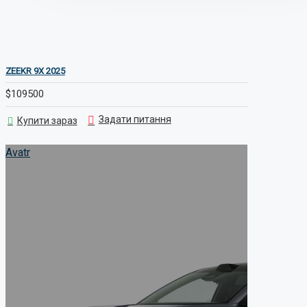
Leopard
ZEEKR 9X 2025
$109500
Задати питання
Купити зараз
avatr 07 0791
Avatr
Avatr
BYD