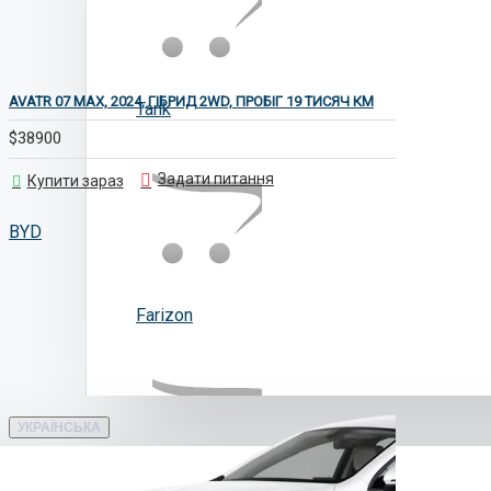
AVATR 07 MAX, 2024, ГІБРИД 2WD, ПРОБІГ 19 ТИСЯЧ КМ
Tank
$38900
Задати питання
Купити зараз
BYD Seal 05 DM-i 1147
BYD
Farizon
УКРАЇНСЬКА