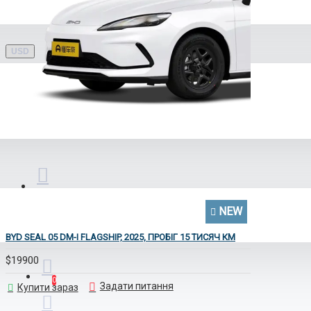
Ruichi
USD
GAC
NEW
BYD SEAL 05 DM-I FLAGSHIP, 2025, ПРОБІГ 15 ТИСЯЧ КМ
$19900
Rox
0
Задати питання
Купити зараз
ZEEKR 9X 9605