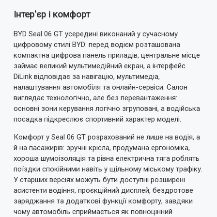
Інтер'єр і комфорт
BYD Seal 06 GT усередині виконаний у сучасному
цифровому стилі BYD: перед водієм розташована
компактна цифрова панель приладів, центральне місце
займає великий мультимедійний екран, а інтерфейс
DiLink відповідає за навігацію, мультимедіа,
налаштування автомобіля та онлайн-сервіси. Салон
виглядає технологічно, але без перевантаження:
основні зони керування логічно згруповані, а водійська
посадка підкреслює спортивний характер моделі.
Комфорт у Seal 06 GT розрахований не лише на водія, а
й на пасажирів: зручні крісла, продумана ергономіка,
хороша шумоізоляція та рівна електрична тяга роблять
поїздки спокійними навіть у щільному міському трафіку.
У старших версіях можуть бути доступні розширені
асистенти водіння, проєкційний дисплей, бездротове
заряджання та додаткові функції комфорту, завдяки
чому автомобіль сприймається як повноцінний