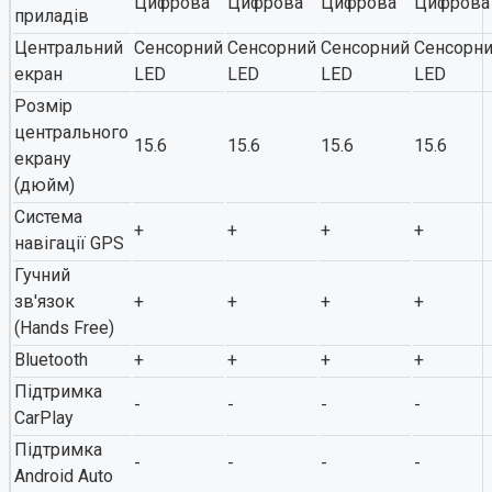
Цифрова
Цифрова
Цифрова
Цифрова
приладів
Центральний
Сенсорний
Сенсорний
Сенсорний
Сенсорн
екран
LED
LED
LED
LED
Розмір
центрального
15.6
15.6
15.6
15.6
екрану
(дюйм)
Система
+
+
+
+
навігації GPS
Гучний
зв'язок
+
+
+
+
(Hands Free)
Bluetooth
+
+
+
+
Підтримка
-
-
-
-
CarPlay
Підтримка
-
-
-
-
Android Auto