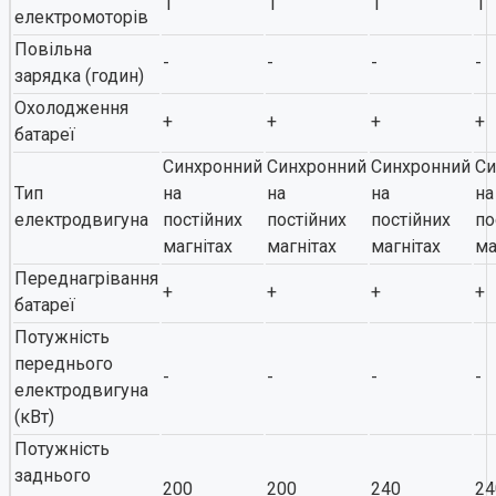
1
1
1
1
електромоторів
Повільна
-
-
-
-
зарядка (годин)
Охолодження
+
+
+
+
батареї
Синхронний
Синхронний
Синхронний
Си
Тип
на
на
на
на
електродвигуна
постійних
постійних
постійних
по
магнітах
магнітах
магнітах
ма
Переднагрівання
+
+
+
+
батареї
Потужність
переднього
-
-
-
-
електродвигуна
(кВт)
Потужність
заднього
200
200
240
24