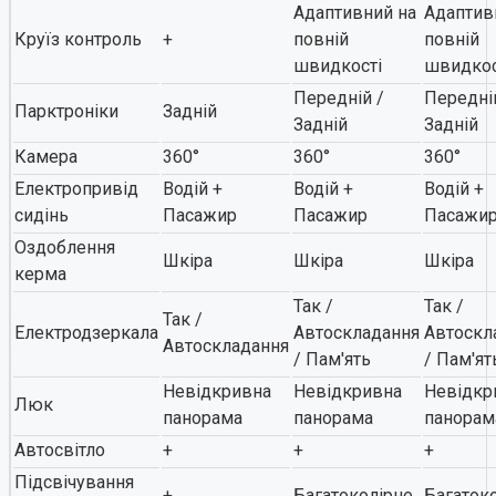
Адаптивний на
Адаптив
Круїз контроль
+
повній
повній
швидкості
швидкос
Передній /
Передні
Парктроніки
Задній
Задній
Задній
Камера
360°
360°
360°
Електропривід
Водій +
Водій +
Водій +
сидінь
Пасажир
Пасажир
Пасажи
Оздоблення
Шкіра
Шкіра
Шкіра
керма
Так /
Так /
Так /
Електродзеркала
Автоскладання
Автоскл
Автоскладання
/ Пам'ять
/ Пам'ят
Невідкривна
Невідкривна
Невідкр
Люк
панорама
панорама
панорам
Автосвітло
+
+
+
Підсвічування
+
Багатоколірне
Багаток