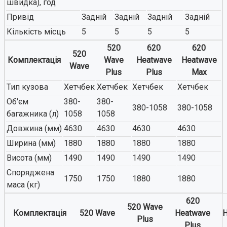
швидка), год
Привід
Задній
Задній
Задній
Задній
Кількість місць
5
5
5
5
520
620
620
520
Комплектація
Wave
Heatwave
Heatwave
Wave
Plus
Plus
Max
Тип кузова
Хетчбек
Хетчбек
Хетчбек
Хетчбек
Об'єм
380-
380-
380-1058
380-1058
багажника (л)
1058
1058
Довжина (мм)
4630
4630
4630
4630
Ширина (мм)
1880
1880
1880
1880
Висота (мм)
1490
1490
1490
1490
Споряджена
1750
1750
1880
1880
маса (кг)
620
520 Wave
Комплектація
520 Wave
Heatwave
H
Plus
Plus