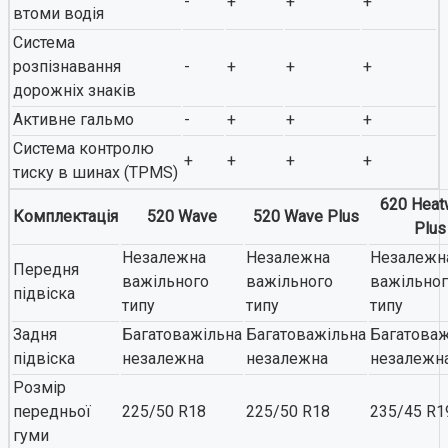
-
+
+
+
втоми водія
Система
розпізнавання
-
+
+
+
дорожніх знаків
Активне гальмо
-
+
+
+
Система контролю
+
+
+
+
тиску в шинах (TPMS)
620 Heat
Комплектація
520 Wave
520 Wave Plus
Plus
Незалежна
Незалежна
Незалежн
Передня
важільного
важільного
важільно
підвіска
типу
типу
типу
Задня
Багатоважільна
Багатоважільна
Багатоваж
підвіска
незалежна
незалежна
незалежн
Розмір
передньої
225/50 R18
225/50 R18
235/45 R1
гуми