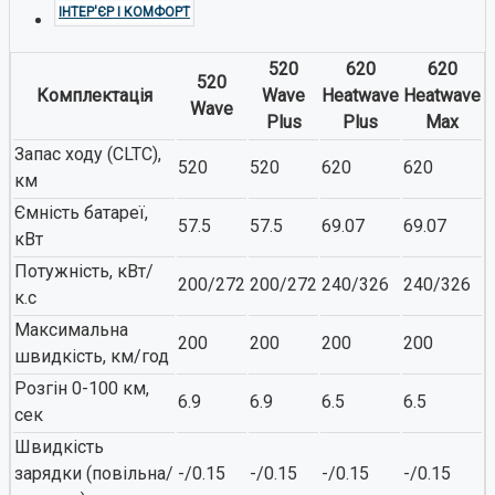
ІНТЕР'ЄР І КОМФОРТ
520
620
620
520
Комплектація
Wave
Heatwave
Heatwave
Wave
Plus
Plus
Max
Запас ходу (CLTC),
520
520
620
620
км
Ємність батареї,
57.5
57.5
69.07
69.07
кВт
Потужність, кВт/
200/272
200/272
240/326
240/326
к.с
Максимальна
200
200
200
200
швидкість, км/год
Розгін 0-100 км,
6.9
6.9
6.5
6.5
сек
Швидкість
зарядки (повільна/
-/0.15
-/0.15
-/0.15
-/0.15