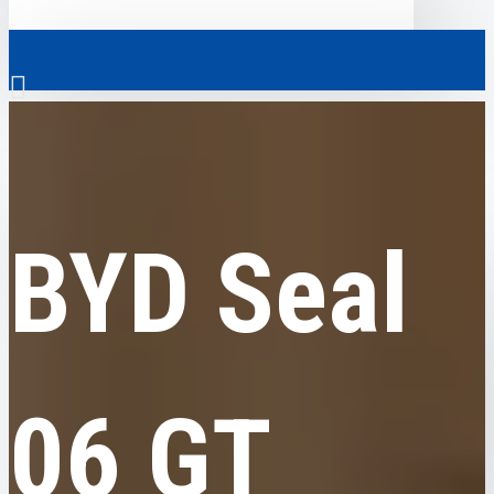
0
BYD
BYD Seal 06 GT 2026
Скрізь
BYD Seal
Скрізь
0
Електромобілі
Ваш кошик порожній!
Комерційний транспорт
Гібридні автомобілі
06 GT
Авто з пробігом
Аксесуари