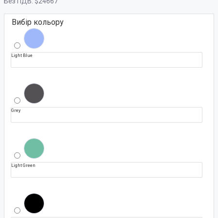
Без ПДВ:
$24667
Вибір кольору
Light Blue
Grey
Light Green