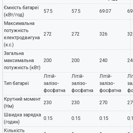
Ємність батареї
57.5
57.5
69.07
69
(кВт/год)
Максимальна
потужність
272
272
326
32
електродвигуна
(к.с.)
Загальна
максимальна
200
200
240
24
потужність (кВт)
Літій-
Літій-
Літій-
Лі
Тип батареї
залізо-
залізо-
залізо-
за
фосфатна
фосфатна
фосфатна
фо
Крутний момент
230
230
270
27
(Нм)
Швидка зарядка
0.15
0.15
0.15
0.
(годин)
Кількість