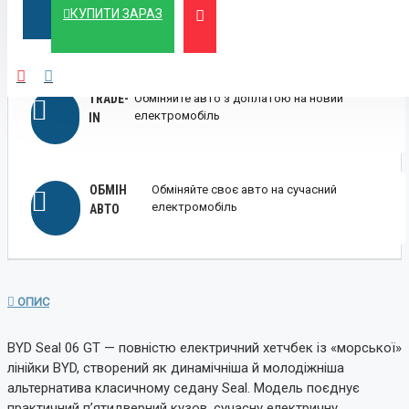
ЛІЗИНГ
Вигідний лізинг для бізнесу та фізичних осіб
КУПИТИ ЗАРАЗ
TRADE-
Обміняйте авто з доплатою на новий
електромобіль
IN
ОБМІН
Обміняйте своє авто на сучасний
електромобіль
АВТО
ОПИС
BYD Seal 06 GT — повністю електричний хетчбек із «морської»
лінійки BYD, створений як динамічніша й молодіжніша
альтернатива класичному седану Seal. Модель поєднує
практичний п’ятидверний кузов, сучасну електричну