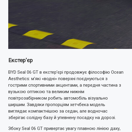
Екстер'єр
BYD Seal 06 GT в екстер’єрі продовжує філософію Ocean
Aesthetics: м’які «водні» поверхні поєднуються з
гострими спортивними акцентами, а передня частина з
вузькою оптикою та великим нижнім
повітрозабірником робить автомобіль візуально
ширшим. Завдяки пропорціям хетчбека модель
виглядає компактнішою за седан, але водночас
зберігає солідну базу й упевнену посадку на дорозі.
Збоку Seal 06 GT привертає увагу плавною лінією даху,