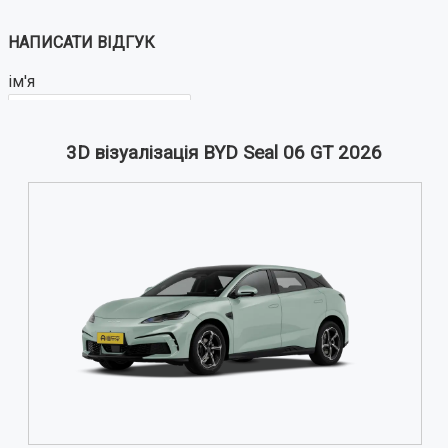
НАПИСАТИ ВІДГУК
ім'я
3D візуалізація BYD Seal 06 GT 2026
Ваш відгук:
Примітка:
HTML розмітка не підтримується!
Використовуйте звичайний текст.
Оцінка
Погано
Добре
ВІДПРАВИТИ ВІДГУК