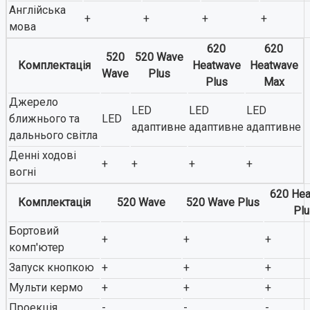
Англійська
+
+
+
+
мова
620
620
520
520 Wave
Комплектація
Heatwave
Heatwave
Wave
Plus
Plus
Max
Джерело
LED
LED
LED
ближнього та
LED
адаптивне
адаптивне
адаптивне
дальнього світла
Денні ходові
+
+
+
+
вогні
620 He
Комплектація
520 Wave
520 Wave Plus
Plu
Бортовий
+
+
+
комп'ютер
Запуск кнопкою
+
+
+
Мульти кермо
+
+
+
Проекція
-
-
-