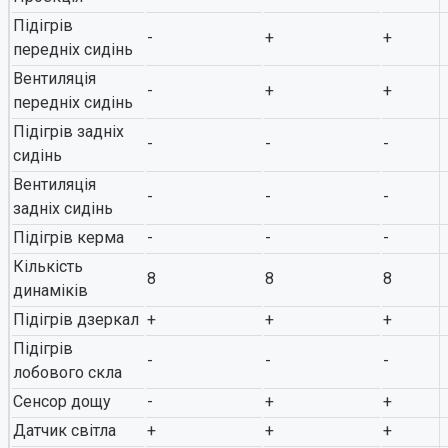
Підігрів
-
+
+
передніх сидінь
Вентиляція
-
+
+
передніх сидінь
Підігрів задніх
-
-
-
сидінь
Вентиляція
-
-
-
задніх сидінь
Підігрів керма
-
-
-
Кількість
8
8
8
динаміків
Підігрів дзеркал
+
+
+
Підігрів
-
-
-
лобового скла
Сенсор дощу
-
+
+
Датчик світла
+
+
+