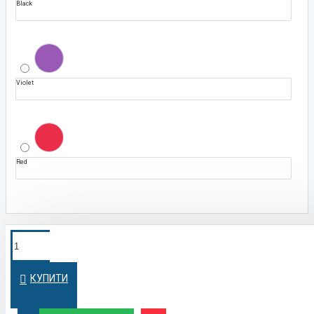
Black
Violet
Red
ПОКУПКА У
Швидко оформимо кредит на вигідних
умовах
КРЕДИТ
КУПИТИ