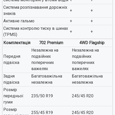
Система розпізнавання дорожніх
+
+
знаків
Активне гальмо
+
+
Система контролю тиску в шинах
+
+
(TPMS)
Комплектація
702 Premium
4WD Flagship
Незалежна на
Незалежна на
Передня
подвійних
подвійних
підвіска
поперечних
поперечних
важелях
важелях
Задня
Багатоважільна
Багатоважільна
підвіска
незалежна
незалежна
Розмір
передньої
235/50 R19
245/45 R20
гуми
Розмір
255/45 R19
245/45 R20