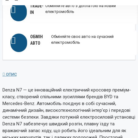
TRADE-
Обміняйте авто з доплатою на новий
електромобіль
IN
ОБМІН
Обміняйте своє авто на сучасний
електромобіль
АВТО
ОПИС
Denza N7 — це інноваційний електричний кросовер преміум-
класу, створений спільними зусиллями брендів BYD та
Mercedes-Benz. Автомобіль поєднує в собі сучасний,
динамічний дизайн, високотехнологічний інтер’єр і передові
системи безпеки. Завдяки потужній електросиловій установці
Denza N7 забезпечує швидкий розгін, плавну їзду та
вражаючий запас ходу, що робить його ідеальним для як
міських маршрутів, так і далеких подорожей. Просторий