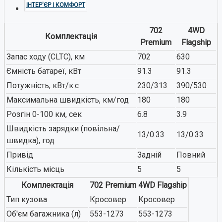
ІНТЕР'ЄР І КОМФОРТ
702
4WD
Комплектація
Premium
Flagship
Запас ходу (CLTC), км
702
630
Ємність батареї, кВт
91.3
91.3
Потужність, кВт/к.с
230/313
390/530
Максимальна швидкість, км/год
180
180
Розгін 0-100 км, сек
6.8
3.9
Швидкість зарядки (повільна/
13/0.33
13/0.33
швидка), год
Привід
Задній
Повний
Кількість місць
5
5
Комплектація
702 Premium
4WD Flagship
Тип кузова
Кросовер
Кросовер
Об'єм багажника (л)
553-1273
553-1273