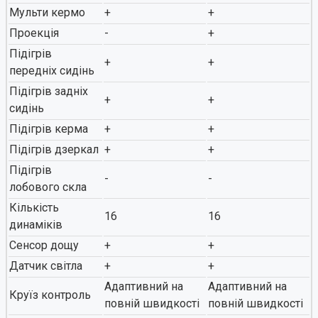
Мульти кермо
+
+
Проекція
-
+
Підігрів
+
+
передніх сидінь
Підігрів задніх
+
+
сидінь
Підігрів керма
+
+
Підігрів дзеркал
+
+
Підігрів
-
-
лобового скла
Кількість
16
16
динаміків
Сенсор дощу
+
+
Датчик світла
+
+
Адаптивний на
Адаптивний на
Круїз контроль
повній швидкості
повній швидкості