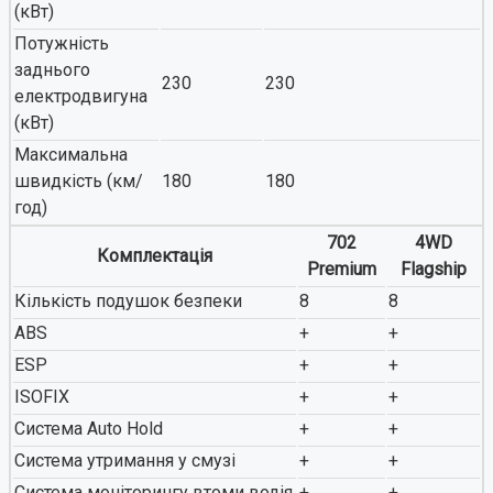
(кВт)
Потужність
заднього
230
230
електродвигуна
(кВт)
Максимальна
швидкість (км/
180
180
год)
702
4WD
Комплектація
Premium
Flagship
Кількість подушок безпеки
8
8
ABS
+
+
ESP
+
+
ISOFIX
+
+
Система Auto Hold
+
+
Система утримання у смузі
+
+
Система моніторингу втоми водія
+
+