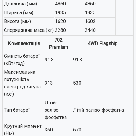
Довжина (мм)
4860
4860
Ширина (мм)
1935
1935
Висота (мм)
1620
1602
Споряджена маса (кг)
2280
2440
702
Комплектація
4WD Flagship
Premium
Ємність батареї
91.3
91.3
(кВт/год)
Максимальна
потужність
313
530
електродвигуна
(к.с.)
Літій-
Тип батареї
залізо-
Літій-залізо-фосфатна
фосфатна
Крутний момент
360
670
(Нм)