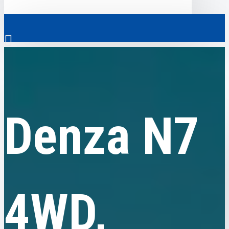
0
Denza
Denza N7 4WD, пробіг 8 тисяч км
Скрізь
Denza N7
Скрізь
0
Електромобілі
Ваш кошик порожній!
Комерційний транспорт
Гібридні автомобілі
4WD,
Авто з пробігом
Аксесуари