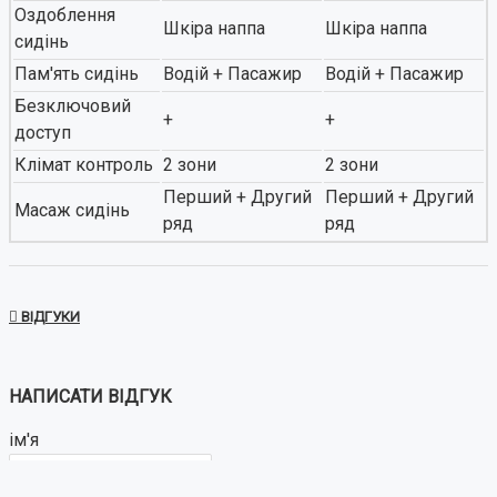
Оздоблення
Шкіра наппа
Шкіра наппа
сидінь
Пам'ять сидінь
Водій + Пасажир
Водій + Пасажир
Безключовий
+
+
доступ
Клімат контроль
2 зони
2 зони
Перший + Другий
Перший + Другий
Масаж сидінь
ряд
ряд
ВІДГУКИ
НАПИСАТИ ВІДГУК
ім'я