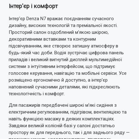
Інтер'єр і комфорт
Ваш відгук:
Інтер’єр Denza N7 вражає поєднанням сучасного
дизайну, високих технологій та преміальної якості.
Просторий салон оздоблений м’якою шкірою,
декоративними вставками та контурним
підсвічуванням, яке створює затишну атмосферу в
Примітка:
HTML розмітка не підтримується!
будь-який час доби. Водія зустрічає цифрова панель
Використовуйте звичайний текст.
приладів і великий вигнутий дисплей мультимедійної
системи з інтуїтивним інтерфейсом, що підтримує
Оцінка
голосове керування, навігацію та мобільні сервіси. Усе
Погано
Добре
розміщено ергономічно й доступно, а інтер’єр
наповнений сучасними деталями, які підкреслюють
ВІДПРАВИТИ ВІДГУК
технологічність і комфорт.
Для пасажирів передбачені широкі м’які сидіння з
електричним регулюванням, підігрівом, вентиляцією та
навіть функцією масажу в деяких комплектаціях.
Завдяки великій колісній базі у салоні достатньо
простору як для переднього, так і для заднього ряду —