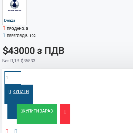
Denza
ПРОДАНО: 0
ПЕРЕГЛЯДІВ: 102
$43000
Без ПДВ:
$35833
ПОКУПКА У
Швидко оформимо кредит на вигідних
умовах
КРЕДИТ
КУПИТИ
ЛІЗИНГ
Вигідний лізинг для бізнесу та фізичних осіб
КУПИТИ ЗАРАЗ