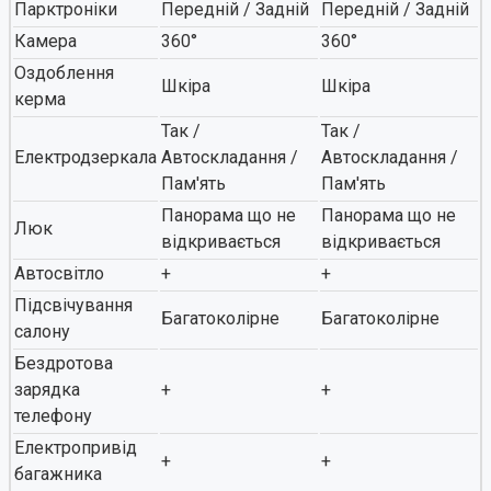
Парктроніки
Передній / Задній
Передній / Задній
Камера
360°
360°
Оздоблення
Шкіра
Шкіра
керма
Так /
Так /
Електродзеркала
Автоскладання /
Автоскладання /
Пам'ять
Пам'ять
Панорама що не
Панорама що не
Люк
відкривається
відкривається
Автосвітло
+
+
Підсвічування
Багатоколірне
Багатоколірне
салону
Бездротова
зарядка
+
+
телефону
Електропривід
+
+
багажника