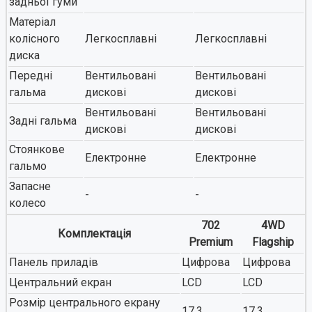
задньої гуми
Матеріал
колісного
Легкосплавні
Легкосплавні
диска
Передні
Вентильовані
Вентильовані
гальма
дискові
дискові
Вентильовані
Вентильовані
Задні гальма
дискові
дискові
Стоянкове
Електронне
Електронне
гальмо
Запасне
-
-
колесо
702
4WD
Комплектація
Premium
Flagship
Панель приладів
Цифрова
Цифрова
Центральний екран
LCD
LCD
Розмір центрального екрану
17.3
17.3