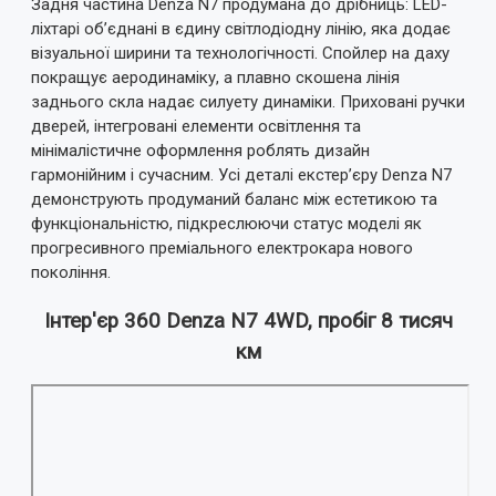
Задня частина Denza N7 продумана до дрібниць: LED-
ліхтарі об’єднані в єдину світлодіодну лінію, яка додає
візуальної ширини та технологічності. Спойлер на даху
покращує аеродинаміку, а плавно скошена лінія
заднього скла надає силуету динаміки. Приховані ручки
дверей, інтегровані елементи освітлення та
мінімалістичне оформлення роблять дизайн
гармонійним і сучасним. Усі деталі екстер’єру Denza N7
демонструють продуманий баланс між естетикою та
функціональністю, підкреслюючи статус моделі як
прогресивного преміального електрокара нового
покоління.
Інтер'єр 360 Denza N7 4WD, пробіг 8 тисяч
км