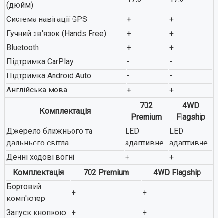
(дюйм)
Система навігації GPS
+
+
Гучний зв'язок (Hands Free)
+
+
Bluetooth
+
+
Підтримка CarPlay
-
-
Підтримка Android Auto
-
-
Англійська мова
+
+
702
4WD
Комплектація
Premium
Flagship
Джерело ближнього та
LED
LED
дальнього світла
адаптивне
адаптивне
Денні ходові вогні
+
+
Комплектація
702 Premium
4WD Flagship
Бортовий
+
+
комп'ютер
Запуск кнопкою
+
+