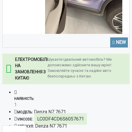
NEW
ЕЛЕКТРОМОБІЛІ
Шукаєте ідеальний автомобіль? Ми
допоможемо здійснити вашу мрію!
НА
Замовляйте сучасні та надійні авто
ЗАМОВЛЕННЯ З
безпосередньо з Китаю.
КИТАЮ
НАЯВНІСТЬ:
1
Denza N7 7671
МОДЕЛЬ:
LC0DF4CD6S6057671
VINCODE:
Denza N7 7671
АРТИКУЛ: