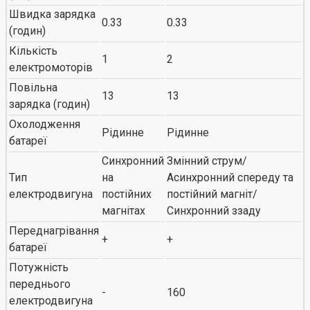
Швидка зарядка
0.33
0.33
(годин)
Кількість
1
2
електромоторів
Повільна
13
13
зарядка (годин)
Охолодження
Рідинне
Рідинне
батареї
Синхронний
Змінний струм/
Тип
на
Асинхронний спереду та
електродвигуна
постійних
постійний магніт/
магнітах
Синхронний ззаду
Переднагрівання
+
+
батареї
Потужність
переднього
-
160
електродвигуна