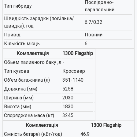
Послідовно-
Тип гибриду
паралельний
Швидкість зарядки (повільна/
6.7/0.32
швидка), год
Привід
Повний
Кількість місць
6
Комплектація
1300 Flagship
Обьем паливного баку ,л
-
Тип кузова
Кросовер
Об'єм багажника (л)
351-1140
Довжина (мм)
5258
Ширина (мм)
2030
Висота (мм)
1830
Споряджена маса (кг)
3245
Комплектація
1300 Flagship
Ємність батареї (кВт/год)
46.9