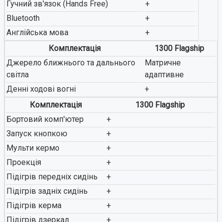
Гучний зв'язок (Hands Free)
+
Bluetooth
+
Англійська мова
+
Комплектація
1300 Flagship
Джерело ближнього та дальнього
Матричне
світла
адаптивне
Денні ходові вогні
+
Комплектація
1300 Flagship
Бортовий комп'ютер
+
Запуск кнопкою
+
Мульти кермо
+
Проекція
+
Підігрів передніх сидінь
+
Підігрів задніх сидінь
+
Підігрів керма
+
Підігрів дзеркал
+