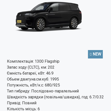
NEW
Комплектація:
1300 Flagship
Запас ходу (CLTC), км:
202
Ємність батареї, кВт:
46.9
Обьем двигуна.см.куб:
1995
Потужність, кВт/к.с:
680/925
Тип гибриду:
Послідовно-паралельний
Швидкість зарядки (повільна/швидка), год:
6.7/0.32
Привід:
Повний
Кількість місць:
6