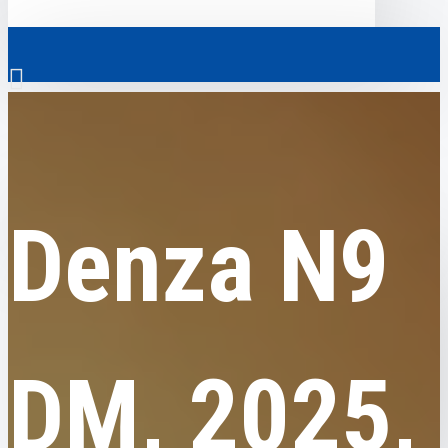
0
Denza
Denza N9 DM, 2025, пробіг 16 тисяч км
Скрізь
Denza N9
Скрізь
0
Електромобілі
Ваш кошик порожній!
Комерційний транспорт
Гібридні автомобілі
DM, 2025,
Авто з пробігом
Аксесуари