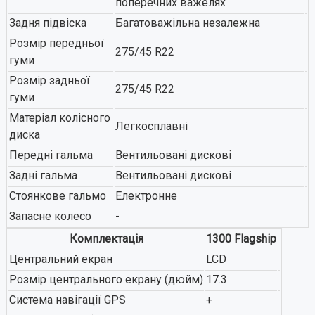
поперечних важелях
Задня підвіска
Багатоважільна незалежна
Розмір передньої
275/45 R22
гуми
Розмір задньої
275/45 R22
гуми
Матеріал колісного
Легкосплавні
диска
Передні гальма
Вентильовані дискові
Задні гальма
Вентильовані дискові
Стоянкове гальмо
Електронне
Запасне колесо
-
Комплектація
1300 Flagship
Центральний екран
LCD
Розмір центрального екрану (дюйм)
17.3
Система навігації GPS
+