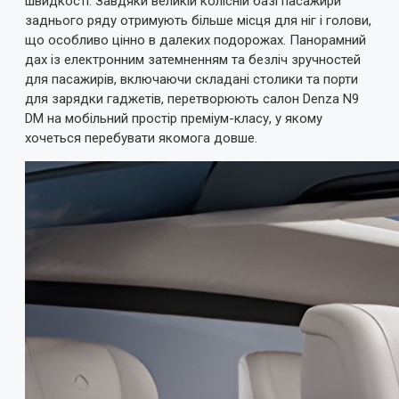
швидкості. Завдяки великій колісній базі пасажири
заднього ряду отримують більше місця для ніг і голови,
що особливо цінно в далеких подорожах. Панорамний
дах із електронним затемненням та безліч зручностей
для пасажирів, включаючи складані столики та порти
для зарядки гаджетів, перетворюють салон Denza N9
DM на мобільний простір преміум-класу, у якому
хочеться перебувати якомога довше.