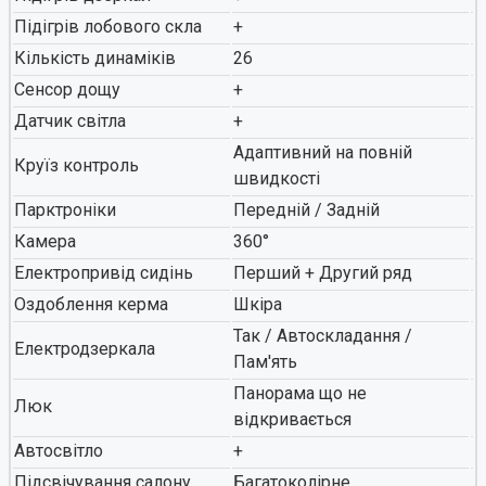
Підігрів лобового скла
+
Кількість динаміків
26
Сенсор дощу
+
Датчик світла
+
Адаптивний на повній
Круїз контроль
швидкості
Парктроніки
Передній / Задній
Камера
360°
Електропривід сидінь
Перший + Другий ряд
Оздоблення керма
Шкіра
Так / Автоскладання /
Електродзеркала
Пам'ять
Панорама що не
Люк
відкривається
Автосвітло
+
Підсвічування салону
Багатоколірне