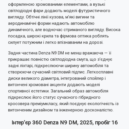
оформленою хромованими елементами, а вузькі
світлодіодні фари додають моделі футуристичного
вигляду. Обтічні лінії кузова, м’які вигини та
аеродинамічні форми надають автомобілю
динамічного, але водночас стриманого вигляду. Висока
посадка, широкі крила та фірмова оптика роблять
силует потужним і легко впізнаваним на дорозі.
Задня частина Denza N9 DM не менш вражаюча — її
прикрашає повністю світлодіодна смуга, що з’єднує
задні ліхтарі, підкреслюючи ширину автомобіля та
створюючи сучасний світловий підпис. Легкосплавні
диски великого діаметра, інтегрований спойлер і
витончені хромовані акценти додають моделі
спортивної естетики. Загальний образ автомобіля
підкреслює його статус сучасного гібридного
кросовера преміумкласу, який поєднує екологічність із
витонченим дизайном та інженерною досконалістю.
Інтер'єр 360 Denza N9 DM, 2025, пробіг 16