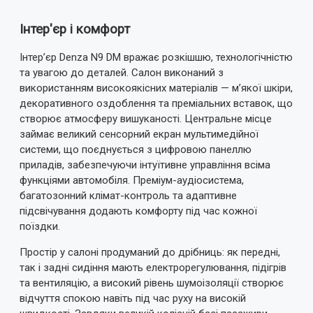
Інтер'єр і комфорт
Ваш відгук:
Інтер’єр Denza N9 DM вражає розкішшю, технологічністю
та увагою до деталей. Салон виконаний з
використанням високоякісних матеріалів — м’якої шкіри,
декоративного оздоблення та преміальних вставок, що
створює атмосферу вишуканості. Центральне місце
Примітка:
HTML розмітка не підтримується!
займає великий сенсорний екран мультимедійної
Використовуйте звичайний текст.
системи, що поєднується з цифровою панеллю
приладів, забезпечуючи інтуїтивне управління всіма
Оцінка
функціями автомобіля. Преміум-аудіосистема,
Погано
Добре
багатозонний клімат-контроль та адаптивне
підсвічування додають комфорту під час кожної
ВІДПРАВИТИ ВІДГУК
поїздки.
Простір у салоні продуманий до дрібниць: як передні,
так і задні сидіння мають електрорегулювання, підігрів
та вентиляцію, а високий рівень шумоізоляції створює
відчуття спокою навіть під час руху на високій