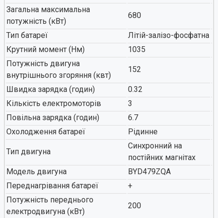
Загальна максимальна
680
потужність (кВт)
Тип батареї
Літій-залізо-фосфатна
Крутний момент (Нм)
1035
Потужність двигуна
152
внутрішнього згоряння (квт)
Швидка зарядка (годин)
0.32
Кількість електромоторів
3
Повільна зарядка (годин)
6.7
Охолодження батареї
Рідинне
Синхронний на
Тип двигуна
постійних магнітах
Модель двигуна
BYD479ZQA
Переднагрівання батареї
+
Потужність переднього
200
електродвигуна (кВт)