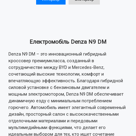
Електромобіль Denza N9 DM
Denza N9 DM – это инновационный гибридный
кроссовер премиумкласса, созданный в
сотрудничестве между BYD и Mercedes-Benz,
сочетающий высокие технологии, комфорт и
впечатляющую эффективность. Благодаря гибридной
силовой установке с бензиновым двигателем и
мощным электромотором, Denza N9 DM обеспечивает
динамичную езду с минимальным потреблением
горючего. Автомобиль имеет элегантный современный
дизайн, просторный салон с высококачественными
отделочными материалами и передовыми
мультимедийными функциями, что делает его
идеальным выбором для тех, кто ищет сочетание