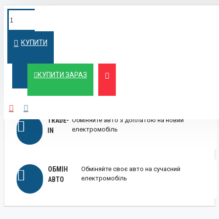
ПОКУПКА У
Швидко оформимо кредит на вигідних
умовах
КРЕДИТ
КУПИТИ
ЛІЗИНГ
Вигідний лізинг для бізнесу та фізичних осіб
КУПИТИ ЗАРАЗ
TRADE-
Обміняйте авто з доплатою на новий
електромобіль
IN
ОБМІН
Обміняйте своє авто на сучасний
електромобіль
АВТО