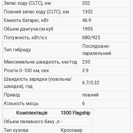
Запас ходу (CLTC), км
202
Повний запас ходу (CLTC), км
1302
Ємність батареї, кВт
46.9
Обьем двигуна.см.куб
1995
Потужність, кВт/к.с
680/925
Послідовно-
Тип гибриду
паралельний
Максимальна швидкість, км/год
230
Розгін 0-100 км, сек
3.9
Швидкість зарядки (повільна/
6.7/0.32
швидка), год
Привід
повний
Кількість місць
6
Комплектація
1300 Flagship
Обьем паливного баку ,л
-
Тип кузова
Кросовер