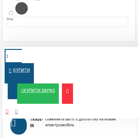
Grey
ПОКУПКА У
Швидко оформимо кредит на вигідних
умовах
КРЕДИТ
КУПИТИ
ЛІЗИНГ
Вигідний лізинг для бізнесу та фізичних осіб
КУПИТИ ЗАРАЗ
TRADE-
Обміняйте авто з доплатою на новий
електромобіль
IN