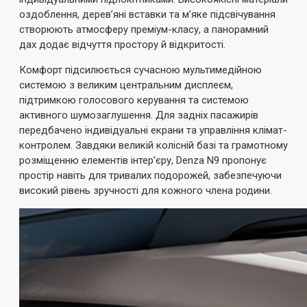
Оцінка
оздоблення, дерев’яні вставки та м’яке підсвічування
Погано
Добре
створюють атмосферу преміум-класу, а панорамний
дах додає відчуття простору й відкритості.
ВІДПРАВИТИ ВІДГУК
Комфорт підсилюється сучасною мультимедійною
системою з великим центральним дисплеєм,
підтримкою голосового керування та системою
активного шумозаглушення. Для задніх пасажирів
передбачено індивідуальні екрани та управління клімат-
контролем. Завдяки великій колісній базі та грамотному
розміщенню елементів інтер’єру, Denza N9 пропонує
простір навіть для тривалих подорожей, забезпечуючи
високий рівень зручності для кожного члена родини.