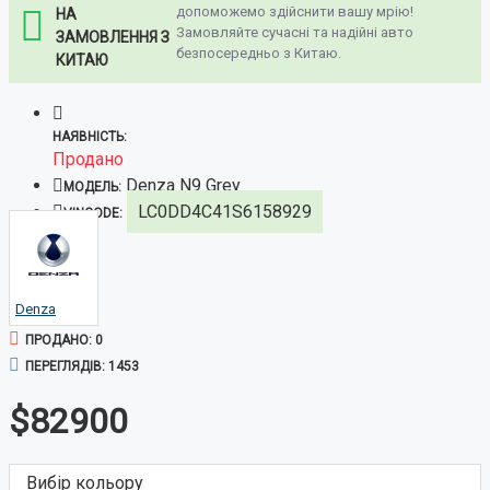
допоможемо здійснити вашу мрію!
НА
Замовляйте сучасні та надійні авто
ЗАМОВЛЕННЯ З
безпосередньо з Китаю.
КИТАЮ
НАЯВНІСТЬ:
Продано
Denza N9 Grey
МОДЕЛЬ:
LC0DD4C41S6158929
VINCODE:
Denza
ПРОДАНО: 0
ПЕРЕГЛЯДІВ: 1453
$82900
Вибір кольору