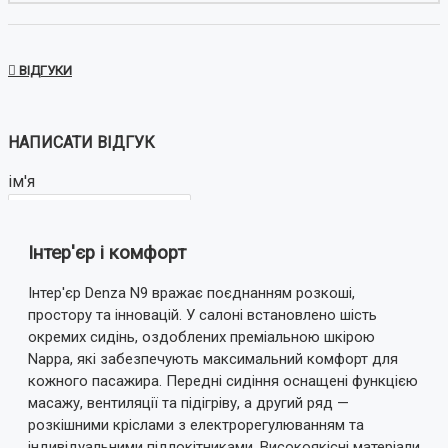
ВІДГУКИ
НАПИСАТИ ВІДГУК
ім'я
Інтер'єр і комфорт
Ваш відгук:
Інтер'єр Denza N9 вражає поєднанням розкоші,
простору та інновацій. У салоні встановлено шість
окремих сидінь, оздоблених преміальною шкірою
Nappa, які забезпечують максимальний комфорт для
кожного пасажира. Передні сидіння оснащені функцією
Примітка:
HTML розмітка не підтримується!
масажу, вентиляції та підігріву, а другий ряд —
Використовуйте звичайний текст.
розкішними кріслами з електрорегулюванням та
індивідуальними підлокітниками. Високоякісні матеріали