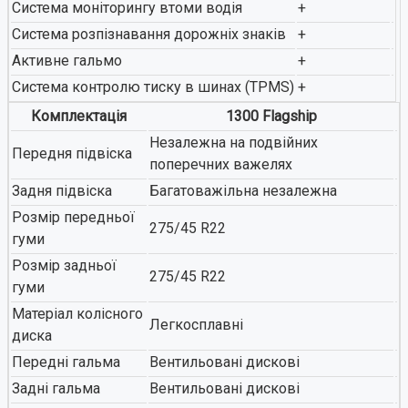
Система моніторингу втоми водія
+
Система розпізнавання дорожніх знаків
+
Активне гальмо
+
Система контролю тиску в шинах (TPMS)
+
Комплектація
1300 Flagship
Незалежна на подвійних
Передня підвіска
поперечних важелях
Задня підвіска
Багатоважільна незалежна
Розмір передньої
275/45 R22
гуми
Розмір задньої
275/45 R22
гуми
Матеріал колісного
Легкосплавні
диска
Передні гальма
Вентильовані дискові
Задні гальма
Вентильовані дискові