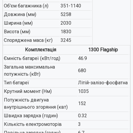
Об'єм багажника (л)
351-1140
Довжина (мм)
5258
Ширина (мм)
2030
Висота (мм)
1830
Споряджена маса (кг)
3245
Комплектація
1300 Flagship
Ємність батареї (кВт/год)
46.9
Загальна максимальна
680
потужність (кВт)
Тип батареї
Літій-залізо-фосфатна
Крутний момент (Нм)
1035
Потужність двигуна
152
внутрішнього згоряння (квт)
Швидка зарядка (годин)
0.32
Кількість електромоторів
3
Повільна зарядка (годин)
6.7