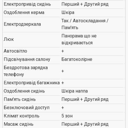
Електропривід сидінь
Перший + Другий ряд
Оздоблення керма
Шкіра
Так / Автоскладання /
Електродзеркала
Пам'ять
Панорама що не
Люк
відкривається
Автосвітло
+
Підсвічування салону
Багатоколірне
Бездротова зарядка
+
телефону
Електропривід багажника
+
Оздоблення сидінь
Шкіра наппа
Пам'ять сидінь
Перший + Другий ряд
Безключовий доступ
+
Клімат контроль
5 зон
Масаж сидінь
Перший + Другий ряд