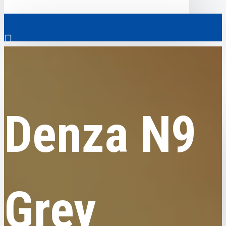
0
Denza
Denza N9 Grey
Скрізь
Denza N9
Скрізь
0
Електромобілі
Ваш кошик порожній!
Комерційний транспорт
Гібридні автомобілі
Grey
Авто з пробігом
Аксесуари