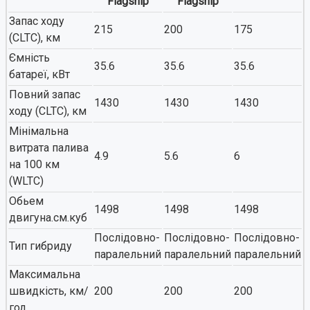
Flagship
Flagship
Запас ходу
215
200
175
(CLTC), км
Ємність
35.6
35.6
35.6
батареї, кВт
Повний запас
1430
1430
1430
ходу (CLTC), км
Мінімальна
витрата палива
4.9
5.6
6
на 100 км
(WLTC)
Обьем
1498
1498
1498
двигуна.см.куб
Послідовно-
Послідовно-
Послідовно-
Тип гибриду
паралельний
паралельний
паралельний
Максимальна
швидкість, км/
200
200
200
год