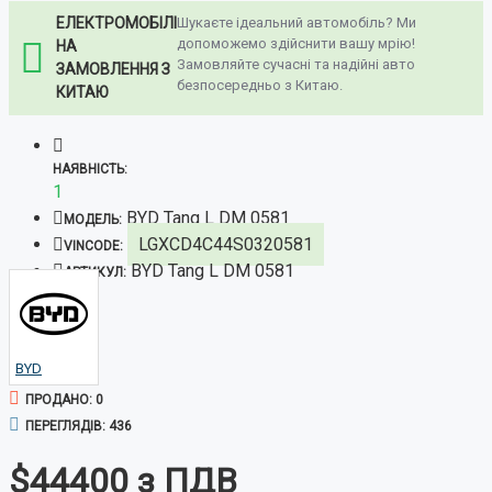
ЕЛЕКТРОМОБІЛІ
Шукаєте ідеальний автомобіль? Ми
допоможемо здійснити вашу мрію!
НА
Замовляйте сучасні та надійні авто
ЗАМОВЛЕННЯ З
безпосередньо з Китаю.
КИТАЮ
НАЯВНІСТЬ:
1
BYD Tang L DM 0581
МОДЕЛЬ:
LGXCD4C44S0320581
VINCODE:
BYD Tang L DM 0581
АРТИКУЛ:
BYD
ПРОДАНО: 0
ПЕРЕГЛЯДІВ: 436
$44400