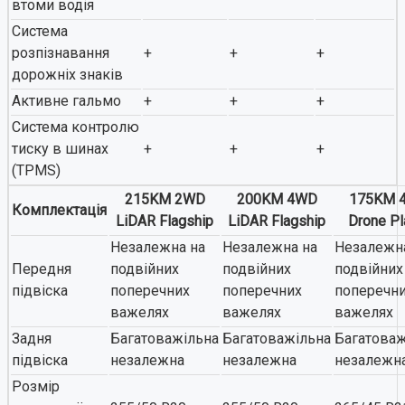
втоми водія
Система
розпізнавання
+
+
+
дорожніх знаків
Активне гальмо
+
+
+
Система контролю
тиску в шинах
+
+
+
(TPMS)
215KM 2WD
200KM 4WD
175KM 
Комплектація
LiDAR Flagship
LiDAR Flagship
Drone Pl
Незалежна на
Незалежна на
Незалежн
Передня
подвійних
подвійних
подвійних
підвіска
поперечних
поперечних
поперечн
важелях
важелях
важелях
Задня
Багатоважільна
Багатоважільна
Багатоваж
підвіска
незалежна
незалежна
незалежн
Розмір