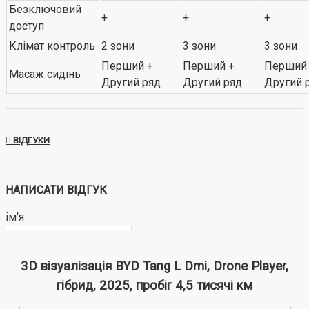
Безключовий
+
+
+
доступ
Клімат контроль
2 зони
3 зони
3 зони
Перший +
Перший +
Перший
Масаж сидінь
Другий ряд
Другий ряд
Другий 
ВІДГУКИ
НАПИСАТИ ВІДГУК
ім'я
3D візуалізація BYD Tang L Dmi, Drone Player,
Ваш відгук:
гібрид, 2025, пробіг 4,5 тисячі км