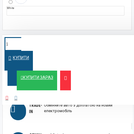
White
ПОКУПКА У
Швидко оформимо кредит на вигідних
умовах
КРЕДИТ
КУПИТИ
ЛІЗИНГ
Вигідний лізинг для бізнесу та фізичних осіб
КУПИТИ ЗАРАЗ
TRADE-
Обміняйте авто з доплатою на новий
електромобіль
IN