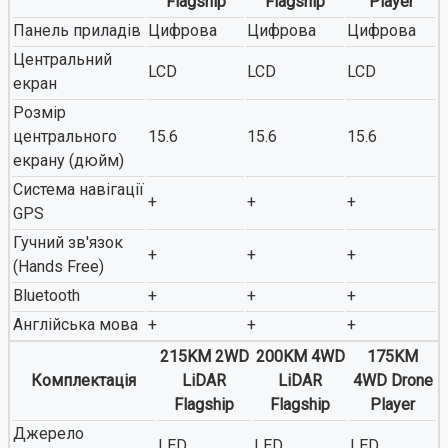
Flagship
Flagship
Player
Панель приладів
Цифрова
Цифрова
Цифрова
Центральний
LCD
LCD
LCD
екран
Розмір
центрального
15.6
15.6
15.6
екрану (дюйм)
Система навігації
+
+
+
GPS
Гучний зв'язок
+
+
+
(Hands Free)
Bluetooth
+
+
+
Англійська мова
+
+
+
215KM 2WD
200KM 4WD
175KM
Комплектація
LiDAR
LiDAR
4WD Drone
Flagship
Flagship
Player
Джерело
LED
LED
LED