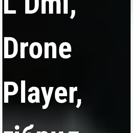
L Dmi,
Drone
Player,