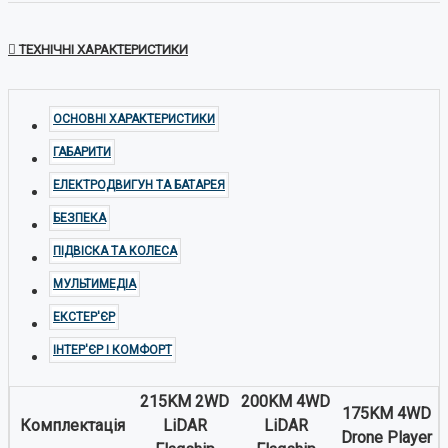
ТЕХНІЧНІ ХАРАКТЕРИСТИКИ
ОСНОВНІ ХАРАКТЕРИСТИКИ
ГАБАРИТИ
ЕЛЕКТРОДВИГУН ТА БАТАРЕЯ
БЕЗПЕКА
ПІДВІСКА ТА КОЛЕСА
МУЛЬТИМЕДІА
ЕКСТЕР'ЄР
ІНТЕР'ЄР І КОМФОРТ
215KM 2WD
200KM 4WD
175KM 4WD
Комплектація
LiDAR
LiDAR
Drone Player