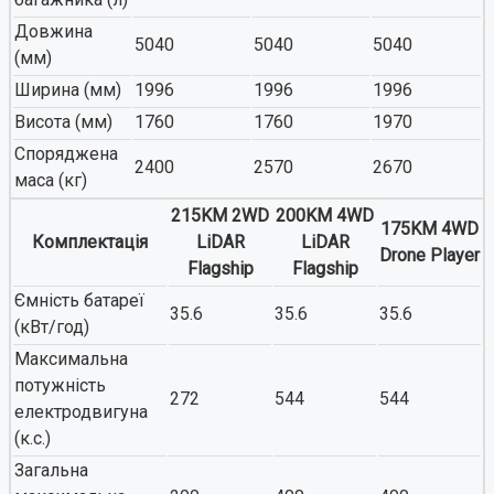
Довжина
5040
5040
5040
(мм)
Ширина (мм)
1996
1996
1996
Висота (мм)
1760
1760
1970
Споряджена
2400
2570
2670
маса (кг)
215KM 2WD
200KM 4WD
175KM 4WD
Комплектація
LiDAR
LiDAR
Drone Player
Flagship
Flagship
Ємність батареї
35.6
35.6
35.6
(кВт/год)
Максимальна
потужність
272
544
544
електродвигуна
(к.с.)
Загальна