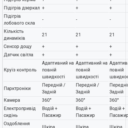
Підігрів дзеркал
+
+
+
Підігрів
-
-
-
лобового скла
Кількість
21
21
21
динаміків
Сенсор дощу
+
+
+
Датчик світла
+
+
+
Адаптивний на
Адаптивний на
Адаптив
Круїз контроль
повній
повній
повній
швидкості
швидкості
швидкос
Передній /
Передній /
Передні
Парктроніки
Задній
Задній
Задній
Камера
360°
360°
360°
Електропривід
Водій +
Водій +
Водій +
сидінь
Пасажир
Пасажир
Пасажи
Оздоблення
Шкіра
Шкіра
Шкіра