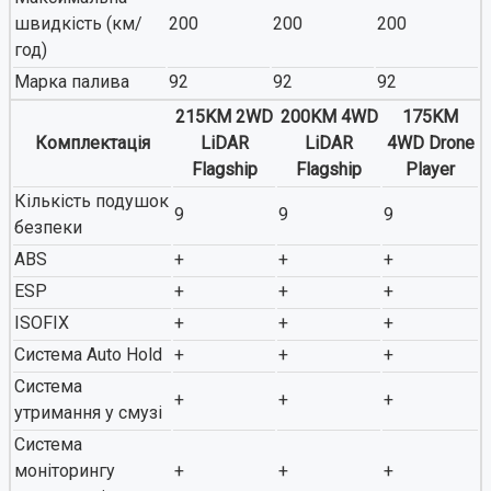
швидкість (км/
200
200
200
год)
Марка палива
92
92
92
215KM 2WD
200KM 4WD
175KM
Комплектація
LiDAR
LiDAR
4WD Drone
Flagship
Flagship
Player
Кількість подушок
9
9
9
безпеки
ABS
+
+
+
ESP
+
+
+
ISOFIX
+
+
+
Система Auto Hold
+
+
+
Система
+
+
+
утримання у смузі
Система
моніторингу
+
+
+