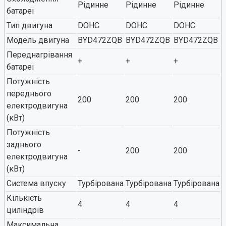
Рідинне
Рідинне
Рідинне
батареї
Тип двигуна
DOHC
DOHC
DOHC
Модель двигуна
BYD472ZQB
BYD472ZQB
BYD472ZQB
Переднагрівання
+
+
+
батареї
Потужність
переднього
200
200
200
електродвигуна
(кВт)
Потужність
заднього
-
200
200
електродвигуна
(кВт)
Система впуску
Турбірована
Турбірована
Турбірована
Кількість
4
4
4
циліндрів
Максимальна