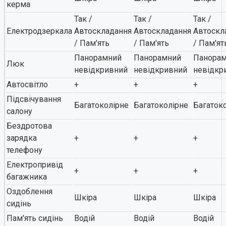
керма
Так /
Так /
Так /
Електродзеркала
Автоскладання
Автоскладання
Автоскл
/ Пам'ять
/ Пам'ять
/ Пам'ят
Панорамний
Панорамний
Панора
Люк
невідкривний
невідкривний
невідкр
Автосвітло
+
+
+
Підсвічування
Багатоколірне
Багатоколірне
Багаток
салону
Бездротова
зарядка
+
+
+
телефону
Електропривід
+
+
+
багажника
Оздоблення
Шкіра
Шкіра
Шкіра
сидінь
Пам'ять сидінь
Водій
Водій
Водій