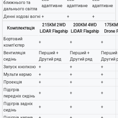
ближнього та
адаптивне
адаптивне
адаптивне
дальнього світла
Денні ходові вогні
+
+
+
215KM 2WD
200KM 4WD
175KM
Комплектація
LiDAR Flagship
LiDAR Flagship
Drone P
Бортовий
+
+
+
комп'ютер
Вентиляція
Перший +
Перший +
Перший
сидінь
Другий ряд
Другий ряд
Другий 
Запуск кнопкою
+
+
+
Мульти кермо
+
+
+
Проекція
+
+
+
Підігрів
+
+
+
передніх сидінь
Підігрів задніх
+
+
+
сидінь
Підігрів керма
+
+
+