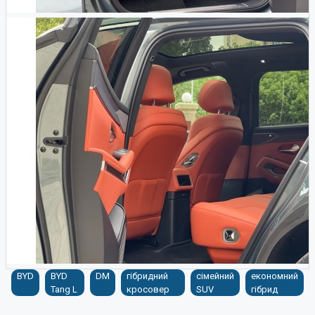
BYD
BYD
DM
гібридний
сімейний
економний
Tang L
кросовер
SUV
гібрид