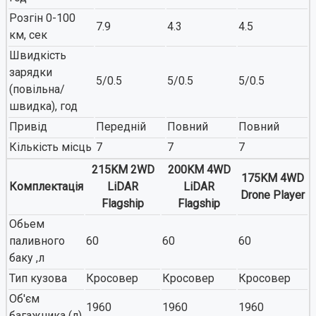
Розгін 0-100
7.9
4.3
4.5
км, сек
Швидкість
зарядки
5/0.5
5/0.5
5/0.5
(повільна/
швидка), год
Привід
Передній
Повний
Повний
Кількість місць
7
7
7
215KM 2WD
200KM 4WD
175KM 4WD
Комплектація
LiDAR
LiDAR
Drone Player
Flagship
Flagship
Обьем
паливного
60
60
60
баку ,л
Тип кузова
Кросовер
Кросовер
Кросовер
Об'єм
1960
1960
1960
багажника (л)