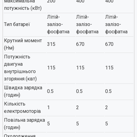
максимальна
200
400
400
потужність (кВт)
Літій-
Літій-
Літій-
Тип батареї
залізо-
залізо-
залізо-
фосфатна
фосфатна
фосфатна
Крутний момент
315
670
670
(Нм)
Потужність
двигуна
115
115
115
внутрішнього
згоряння (квт)
Швидка зарядка
0.5
0.5
0.5
(годин)
Кількість
1
2
2
електромоторів
Повільна зарядка
5
5
5
(годин)
Охолодження