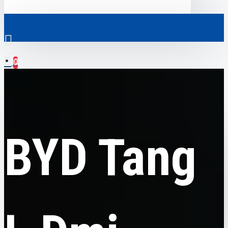
0
BYD
BYD Tang L Dmi, Drone Player, гібрид, 2025, пробіг 4,5 тисячі
Скрізь
км
Скрізь
0
BYD Tang
Електромобілі
Ваш кошик порожній!
Комерційний транспорт
Гібридні автомобілі
Авто з пробігом
Аксесуари