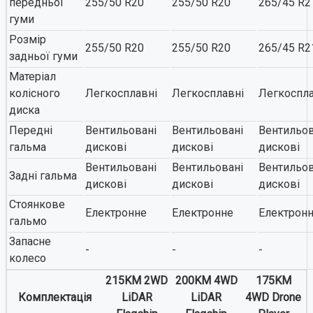
передньої
255/50 R20
255/50 R20
265/45 R2
гуми
Розмір
255/50 R20
255/50 R20
265/45 R2
задньої гуми
Матеріал
колісного
Легкосплавні
Легкосплавні
Легкоспла
диска
Передні
Вентильовані
Вентильовані
Вентильов
гальма
дискові
дискові
дискові
Вентильовані
Вентильовані
Вентильов
Задні гальма
дискові
дискові
дискові
Стоянкове
Електронне
Електронне
Електрон
гальмо
Запасне
-
-
-
колесо
215KM 2WD
200KM 4WD
175KM
Комплектація
LiDAR
LiDAR
4WD Drone