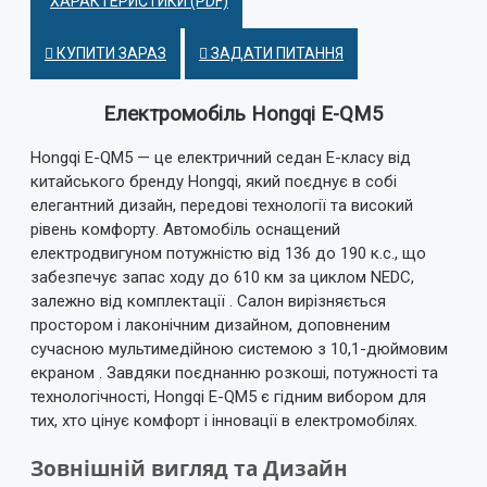
ХАРАКТЕРИСТИКИ (PDF)
КУПИТИ ЗАРАЗ
ЗАДАТИ ПИТАННЯ
Електромобіль Hongqi E-QM5
Hongqi E-QM5 — це електричний седан E-класу від
китайського бренду Hongqi, який поєднує в собі
елегантний дизайн, передові технології та високий
рівень комфорту.
Автомобіль оснащений
електродвигуном потужністю від 136 до 190 к.с., що
забезпечує запас ходу до 610 км за циклом NEDC,
залежно від комплектації
.
Салон вирізняється
простором і лаконічним дизайном, доповненим
сучасною мультимедійною системою з 10,1-дюймовим
екраном
.
Завдяки поєднанню розкоші, потужності та
технологічності, Hongqi E-QM5 є гідним вибором для
тих, хто цінує комфорт і інновації в електромобілях.
Зовнішній вигляд та Дизайн