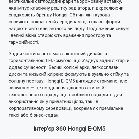
вертикальні світлодіодні фари та хромовану вставку,
яка імітує класичну решітку радіатора, підкреслюючи
спадковість бренду Hongqi. Обтічні лінії кузова
сприяють покращеній аеродинаміці, а плавні форми
надають авто елегантного вигляду. Подовжений силует
і великі вікна створюють враження простору та
гармонійності.
Задня частина авто має лаконічний дизайн із
горизонтальною LED-смугою, що з’єднує задні ліхтарі й
додає сучасності. Великі колісні арки, легкосплавні
диски та низький кліренс формують візуально стійку та
солідну поставу. Hongqi E-QM5 виглядає стримано, але
вишукано — це поєднання ділового стилю й
технологічного підходу, що особливо підходить для
використання як у приватних цілях, так і в
корпоративному середовищі, зокрема як преміальне
таксі або бізнес-седан.
Інтер'єр 360 Hongqi E-QM5