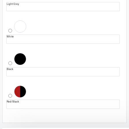
Light Grey
White
Black
Red/Black