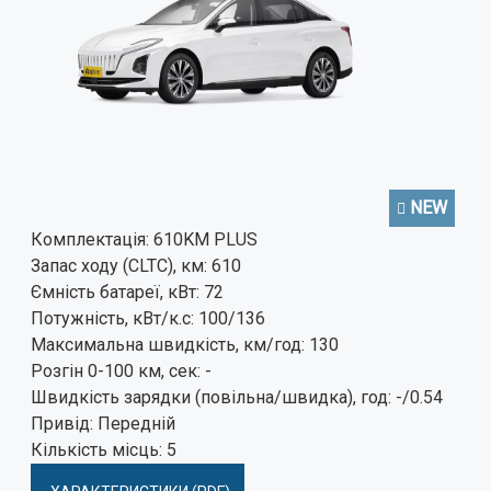
NEW
Комплектація:
610KM PLUS
Запас ходу (CLTC), км:
610
Ємність батареї, кВт:
72
Потужність, кВт/к.с:
100/136
Максимальна швидкість, км/год:
130
Розгін 0-100 км, сек:
-
Швидкість зарядки (повільна/швидка), год:
-/0.54
Привід:
Передній
Кількість місць:
5