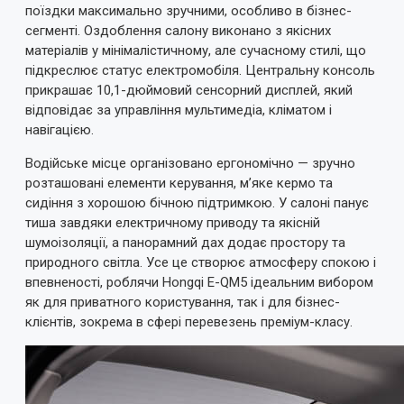
поїздки максимально зручними, особливо в бізнес-
Примітка:
HTML розмітка не підтримується!
сегменті. Оздоблення салону виконано з якісних
Використовуйте звичайний текст.
матеріалів у мінімалістичному, але сучасному стилі, що
підкреслює статус електромобіля. Центральну консоль
Оцінка
прикрашає 10,1-дюймовий сенсорний дисплей, який
Погано
Добре
відповідає за управління мультимедіа, кліматом і
навігацією.
ВІДПРАВИТИ ВІДГУК
Водійське місце організовано ергономічно — зручно
розташовані елементи керування, м’яке кермо та
сидіння з хорошою бічною підтримкою. У салоні панує
тиша завдяки електричному приводу та якісній
шумоізоляції, а панорамний дах додає простору та
природного світла. Усе це створює атмосферу спокою і
впевненості, роблячи Hongqi E-QM5 ідеальним вибором
як для приватного користування, так і для бізнес-
клієнтів, зокрема в сфері перевезень преміум-класу.