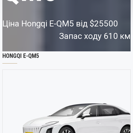
Ціна Hongqi E-QM5 від
$25500
Запас ходу 610 км
HONGQI E-QM5