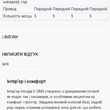
швидка), год
Привід
Передній
Передній
Передній
Передній
Кількість місць
5
5
5
5
ВІДГУКИ
НАПИСАТИ ВІДГУК
ім'я
Інтер'єр і комфорт
Ваш відгук:
Інтер’єр Hongqi E-QM5 створено з урахуванням потреб
як водія, так і пасажирів, із особливим акцентом на
комфорт і простір. Завдяки великій колісній базі, задній
ряд сидінь отримав розширену зону для ніг, що робить