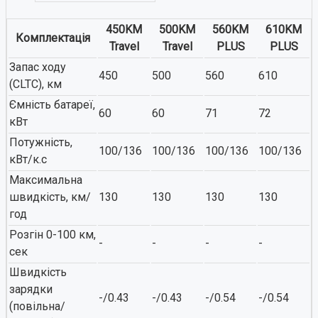
450KM
500KM
560KM
610KM
Комплектація
Travel
Travel
PLUS
PLUS
Запас ходу
450
500
560
610
(CLTC), км
Ємність батареї,
60
60
71
72
кВт
Потужність,
100/136
100/136
100/136
100/136
кВт/к.с
Максимальна
швидкість, км/
130
130
130
130
год
Розгін 0-100 км,
-
-
-
-
сек
Швидкість
зарядки
-/0.43
-/0.43
-/0.54
-/0.54
(повільна/