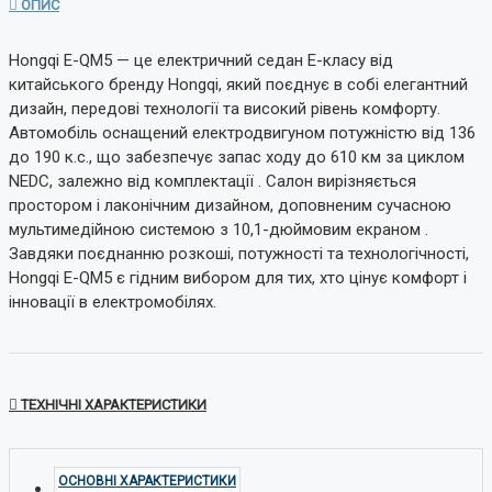
ОПИС
Hongqi E-QM5 — це електричний седан E-класу від
китайського бренду Hongqi, який поєднує в собі елегантний
дизайн, передові технології та високий рівень комфорту.
Автомобіль оснащений електродвигуном потужністю від 136
до 190 к.с., що забезпечує запас ходу до 610 км за циклом
NEDC, залежно від комплектації
.
Салон вирізняється
простором і лаконічним дизайном, доповненим сучасною
мультимедійною системою з 10,1-дюймовим екраном
.
Завдяки поєднанню розкоші, потужності та технологічності,
Hongqi E-QM5 є гідним вибором для тих, хто цінує комфорт і
інновації в електромобілях.
ТЕХНІЧНІ ХАРАКТЕРИСТИКИ
ОСНОВНІ ХАРАКТЕРИСТИКИ