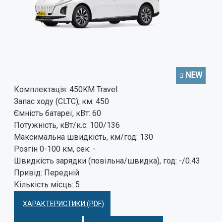
NEW
Комплектація:
450KM Travel
Запас ходу (CLTC), км:
450
Ємність батареї, кВт:
60
Потужність, кВт/к.с:
100/136
Максимальна швидкість, км/год:
130
Розгін 0-100 км, сек:
-
Швидкість зарядки (повільна/швидка), год:
-/0.43
Привід:
Передній
Кількість місць:
5
ХАРАКТЕРИСТИКИ (PDF)