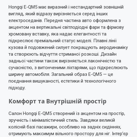
Hongqi E-QM5 має виразний і нестандартний зовнішній
вигляд, який відразу вирізняється серед інших
електроседанів. Передня частина авто оформлена з
акцентом на вертикальні світлодіодні фари та фірмову
хромовану вставку, яка надає елегантності та
підкреслює преміальний статус моделі. Плавні лінії
кузова й подовжений силует покращують аеродинаміку
та створюють відчуття стриманої розкоші. Дизайн
задньої частини також вирізняється лаконічністю та
сучасністю, з витонченими ліхтарями, що підкреслюють
ширину автомобіля. Загальний образ E-QM5 — це
поєднання вишуканості, естетики й технологічного
підходу.
Комфорт та Внутрішній простір
Салон Hongqi E-QM5 створений із акцентом на простір,
зручність і мінімалістичний стиль. Завдяки великій
колісній базі пасажири, особливо на задніх сидіннях,
отримують максимум вільного простору для ніг. Інтер’єр