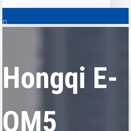
0
Hongqi
Hongqi E-QM5
Скрізь
Hongqi E-
Скрізь
0
Електромобілі
Ваш кошик порожній!
Комерційний транспорт
Гібридні автомобілі
QM5
Авто з пробігом
Аксесуари