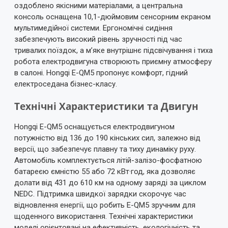
оздоблено якісними матеріалами, а центральна
консоль оснащена 10,1-дюймовим сенсорним екраном
мультимедійної системи. Ергономічні сидіння
забезпечують високий рівень зручності під час
тривалих поїздок, а м’яке внутрішнє підсвічування і тиха
робота електродвигуна створюють приємну атмосферу
в салоні. Hongqi E-QM5 пропонує комфорт, гідний
електроседана бізнес-класу.
Технічні Характеристики та Двигун
Hongqi E-QM5 оснащується електродвигуном
потужністю від 136 до 190 кінських сил, залежно від
версії, що забезпечує плавну та тиху динаміку руху.
Автомобіль комплектується літій-залізо-фосфатною
батареєю ємністю 55 або 72 кВт·год, яка дозволяє
долати від 431 до 610 км на одному заряді за циклом
NEDC. Підтримка швидкої зарядки скорочує час
відновлення енергії, що робить E-QM5 зручним для
щоденного використання. Технічні характеристики
моделі орієнтовані на ефективність, екологічність та