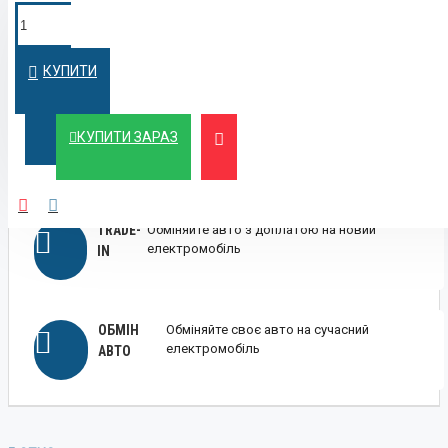
ПОКУПКА У
Швидко оформимо кредит на вигідних
умовах
КРЕДИТ
КУПИТИ
ЛІЗИНГ
Вигідний лізинг для бізнесу та фізичних осіб
КУПИТИ ЗАРАЗ
TRADE-
Обміняйте авто з доплатою на новий
електромобіль
IN
ОБМІН
Обміняйте своє авто на сучасний
електромобіль
АВТО