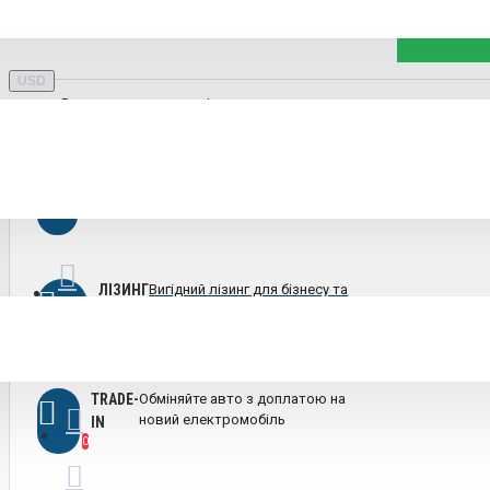
КУПИТИ
Ruichi
USD
В закладки
порівняння
ПОКУПКА У
Швидко оформимо кредит
на вигідних умовах
КРЕДИТ
GAC
ЛІЗИНГ
Вигідний лізинг для бізнесу та
фізичних осіб
TRADE-
Обміняйте авто з доплатою на
новий електромобіль
IN
Rox
0