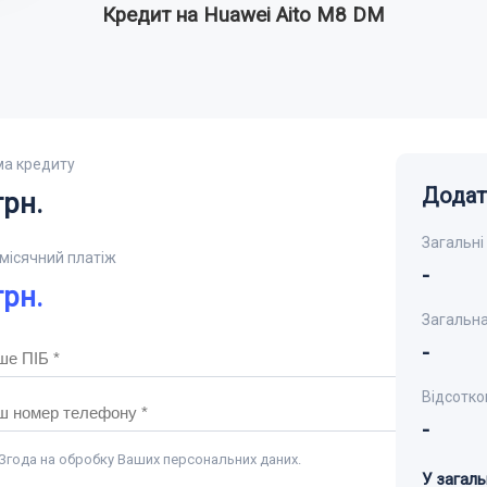
Кредит на Huawei Aito M8 DM
ма кредиту
е звичайний текст.
Додат
рн.
Загальні
місячний платіж
-
рн.
ГУК
Загальна
-
Відсотко
-
Згода на обробку Ваших персональних даних.
У загаль