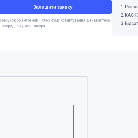
Залишити заявку
Разова
КАСКО,
озрахунок орієнтовний. Точну суму кредитування дізнавайтесь
Відсо
посередньо у менеджера.