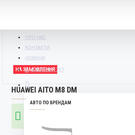
ПРО НАС
КОНТАКТИ
НОВИНИ
НА ЗАМОВЛЕННЯ
0-800-30-1757
HUAWEI AITO M8 DM
АВТО ПО БРЕНДАМ
ЕЛЕКТРОМОБІЛІ НА
Шукаєте ідеальний автомобіль? 
мрію! Замовляйте сучасні та наді
ЗАМОВЛЕННЯ З
КИТАЮ