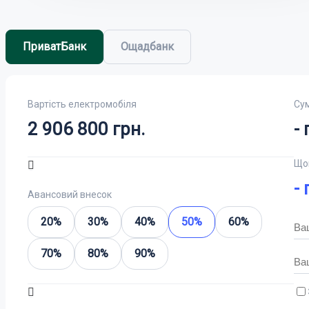
Ваш відгук:
ПриватБанк
Ощадбанк
Leopard
Вартість електромобіля
Су
Примітка:
HTML розмітка не підтримується! Використовуйт
2 906 800
грн.
-
г
Оцінка
Погано
Добре
Що
Avatr
-
г
ВІДПРАВИТИ ВІД
Авансовий внесок
20%
30%
40%
50%
60%
70%
80%
90%
BYD