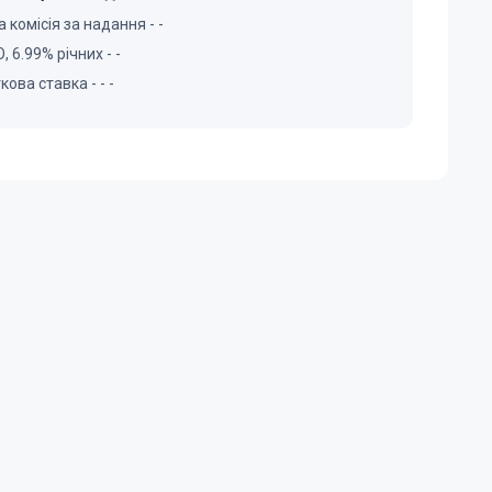
 комісія за надання -
-
 6.99% річних -
-
ткова ставка
-
-
-