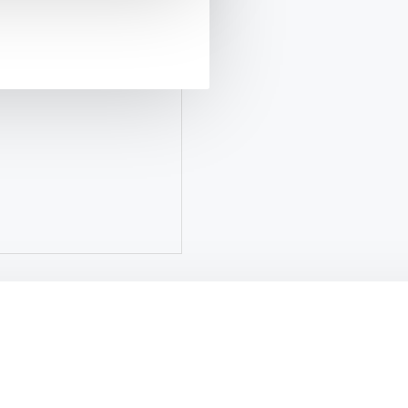
Ми допоможемо здійснити вашу
йні авто безпосередньо з Китаю.