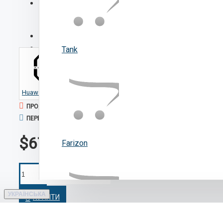
НАЯВНІСТЬ:
На замовлення
Huawei Aito M8 DM-M
МОДЕЛЬ:
Huawei Aito M8 DM-M
Tank
АРТИКУЛ:
Huawei Aito
ПРОДАНО: 0
ПЕРЕГЛЯДІВ: 718
$67600
Farizon
УКРАЇНСЬКА
КУПИТИ