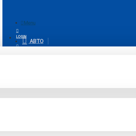
Menu
Menu
LOGIN
АВТО
Your Cart
REGISTER
Huawei Aito
0
Huawei Aito M8 DM