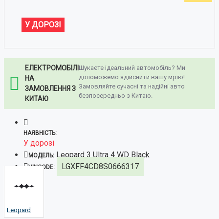
У ДОРОЗІ
ЕЛЕКТРОМОБІЛІ
Шукаєте ідеальний автомобіль? Ми
допоможемо здійснити вашу мрію!
НА
Замовляйте сучасні та надійні авто
ЗАМОВЛЕННЯ З
безпосередньо з Китаю.
КИТАЮ
НАЯВНІСТЬ:
У дорозі
Leopard 3 Ultra 4 WD Black
МОДЕЛЬ:
LGXFF4CD8S0666317
VINCODE:
Leopard