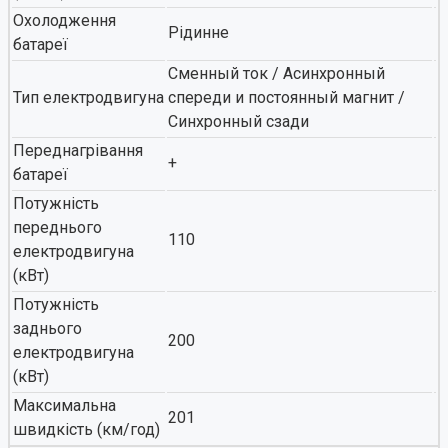
Охолодження
Рідинне
батареї
Сменный ток / Асинхронный
Тип електродвигуна
спереди и постоянный магнит /
Синхронный сзади
Переднагрівання
+
батареї
Потужність
переднього
110
електродвигуна
(кВт)
Потужність
заднього
200
електродвигуна
(кВт)
Максимальна
201
швидкість (км/год)