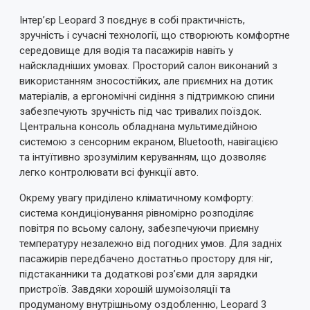
Інтер’єр Leopard 3 поєднує в собі практичність,
зручність і сучасні технології, що створюють комфортне
середовище для водія та пасажирів навіть у
найскладніших умовах. Просторий салон виконаний з
використанням зносостійких, але приємних на дотик
Примітка:
HTML розмітка не підтримується!
матеріалів, а ергономічні сидіння з підтримкою спини
Використовуйте звичайний текст.
забезпечують зручність під час тривалих поїздок.
Центральна консоль обладнана мультимедійною
Оцінка
системою з сенсорним екраном, Bluetooth, навігацією
Погано
Добре
та інтуїтивно зрозумілим керуванням, що дозволяє
легко контролювати всі функції авто.
ВІДПРАВИТИ ВІДГУК
Окрему увагу приділено кліматичному комфорту:
система кондиціонування рівномірно розподіляє
повітря по всьому салону, забезпечуючи приємну
температуру незалежно від погодних умов. Для задніх
пасажирів передбачено достатньо простору для ніг,
підстаканники та додаткові роз’єми для зарядки
пристроїв. Завдяки хорошій шумоізоляції та
продуманому внутрішньому оздобленню, Leopard 3