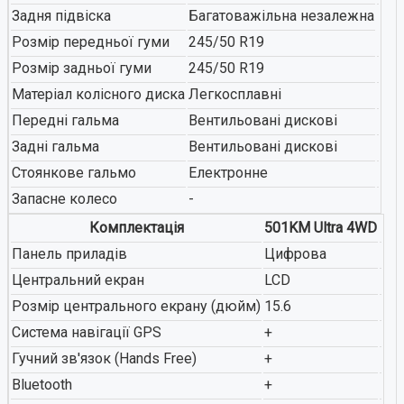
Задня підвіска
Багатоважільна незалежна
Розмір передньої гуми
245/50 R19
Розмір задньої гуми
245/50 R19
Матеріал колісного диска
Легкосплавні
Передні гальма
Вентильовані дискові
Задні гальма
Вентильовані дискові
Стоянкове гальмо
Електронне
Запасне колесо
-
Комплектація
501KM Ultra 4WD
Панель приладів
Цифрова
Центральний екран
LCD
Розмір центрального екрану (дюйм)
15.6
Система навігації GPS
+
Гучний зв'язок (Hands Free)
+
Bluetooth
+