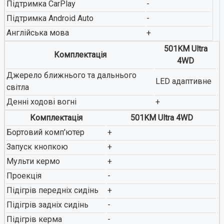
Підтримка CarPlay
-
Підтримка Android Auto
-
Англійська мова
+
501KM Ultra
Комплектація
4WD
Джерело ближнього та дальнього
LED адаптивне
світла
Денні ходові вогні
+
Комплектація
501KM Ultra 4WD
Бортовий комп'ютер
+
Запуск кнопкою
+
Мульти кермо
+
Проекція
-
Підігрів передніх сидінь
+
Підігрів задніх сидінь
-
Підігрів керма
-