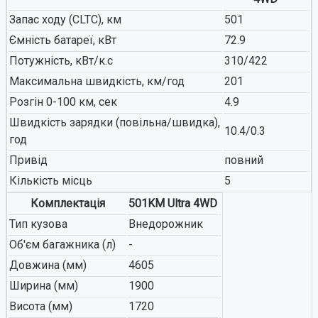
Запас ходу (CLTC), км
501
Ємність батареї, кВт
72.9
Потужність, кВт/к.с
310/422
Максимальна швидкість, км/год
201
Розгін 0-100 км, сек
4.9
Швидкість зарядки (повільна/швидка),
10.4/0.3
год
Привід
повний
Кількість місць
5
Комплектація
501KM Ultra 4WD
Тип кузова
Внедорожник
Об'єм багажника (л)
-
Довжина (мм)
4605
Ширина (мм)
1900
Висота (мм)
1720