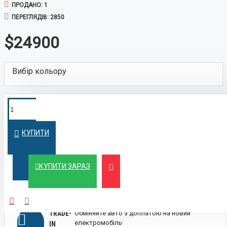
ПРОДАНО: 1
ПЕРЕГЛЯДІВ: 2850
$24900
Вибір кольору
ПОКУПКА У
Швидко оформимо кредит на вигідних
умовах
КРЕДИТ
КУПИТИ
ЛІЗИНГ
Вигідний лізинг для бізнесу та фізичних осіб
КУПИТИ ЗАРАЗ
TRADE-
Обміняйте авто з доплатою на новий
електромобіль
IN