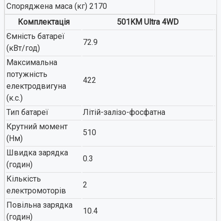
Споряджена маса (кг)
2170
Комплектація
501KM Ultra 4WD
Ємність батареї
72.9
(кВт/год)
Максимальна
потужність
422
електродвигуна
(к.с.)
Тип батареї
Літій-залізо-фосфатна
Крутний момент
510
(Нм)
Швидка зарядка
0.3
(годин)
Кількість
2
електромоторів
Повільна зарядка
10.4
(годин)