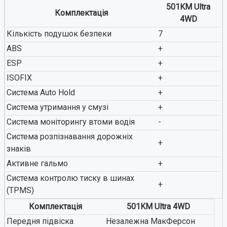
501KM Ultra
Комплектація
4WD
Кількість подушок безпеки
7
ABS
+
ESP
+
ISOFIX
+
Система Auto Hold
+
Система утримання у смузі
+
Система моніторингу втоми водія
-
Система розпізнавання дорожніх
+
знаків
Активне гальмо
+
Система контролю тиску в шинах
+
(TPMS)
Комплектація
501KM Ultra 4WD
Передня підвіска
Незалежна МакФерсон