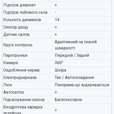
Підігрів дзеркал
+
Підігрів лобового скла
-
Кількість динаміків
14
Сенсор дощу
+
Датчик світла
+
Адаптивний на повній
Круїз контроль
швидкості
Парктроніки
Передній / Задній
Камера
360°
Оздоблення керма
Шкіра
Електродзеркала
Так / Автоскладання
Люк
Панорама що відкривається
Автосвітло
+
Підсвічування салону
Багатоколірне
Бездротова зарядка
+
телефону