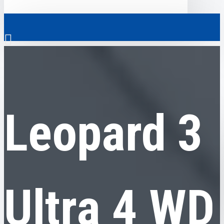
0
Leopard
Leopard 3 Ultra 4 WD Black
Скрізь
Leopard 3
Скрізь
0
Електромобілі
Ваш кошик порожній!
Комерційний транспорт
Гібридні автомобілі
Ultra 4 WD
Авто з пробігом
Аксесуари