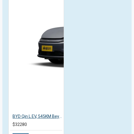
BYD Qin L EV, 545KM Beyond, 2025, пробіг 5 тисяч км
$32280