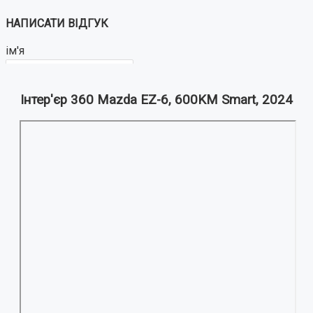
НАПИСАТИ ВІДГУК
ім'я
Інтер'єр 360 Mazda EZ-6, 600KM Smart, 2024
Ваш відгук:
Примітка:
HTML розмітка не підтримується!
Використовуйте звичайний текст.
Оцінка
Погано
Добре
ВІДПРАВИТИ ВІДГУК