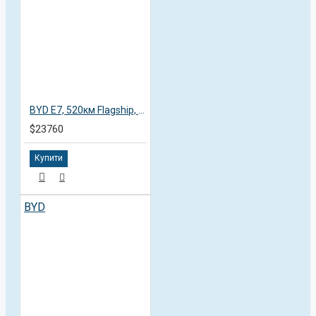
BYD E7, 520км Flagship, 2025, пробіг 13,8 тисяч км
$23760
Купити
BYD