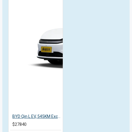
BYD Qin L EV, 545KM Excellent, 2025, пробіг 5 тисяч км
$27840