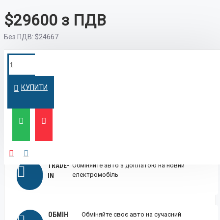
$29600
Без ПДВ:
$24667
ПОКУПКА У
Швидко оформимо кредит на вигідних
умовах
КРЕДИТ
КУПИТИ
ЛІЗИНГ
Вигідний лізинг для бізнесу та фізичних осіб
TRADE-
Обміняйте авто з доплатою на новий
електромобіль
IN
ОБМІН
Обміняйте своє авто на сучасний