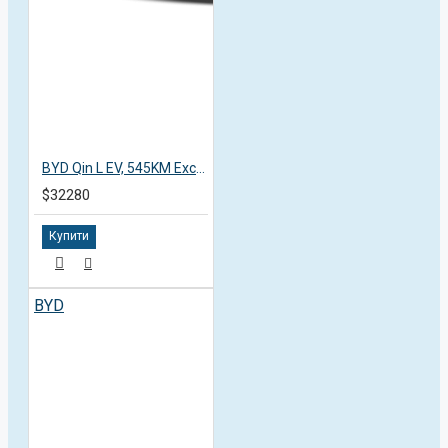
BYD Qin L EV, 545KM Excellent, 2025, пробіг 3 тисячі км
$32280
Купити
BYD