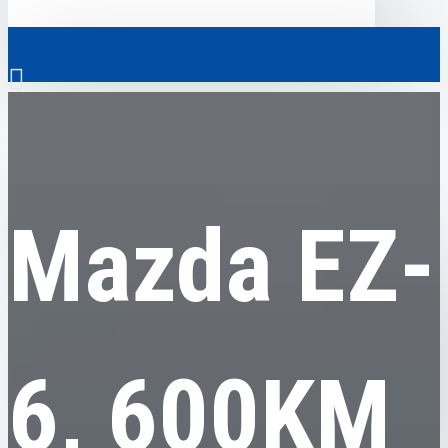
0
Mazda
Mazda EZ-6, 600KM Smart, 2024
Скрізь
Mazda EZ-
Скрізь
0
Електромобілі
Ваш кошик порожній!
Комерційний транспорт
Гібридні автомобілі
6, 600KM
Авто з пробігом
Аксесуари