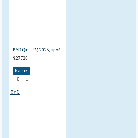
BYD Qin L EV, 2025, пробег 5,6 тисяч км
$27720
Купити
BYD