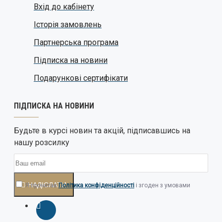
Вхід до кабінету
Історія замовлень
Партнерська програма
Підписка на новини
Подарункові сертифікати
ПІДПИСКА НА НОВИНИ
Будьте в курсі новин та акцій, підписавшись на
нашу розсилку
НАДІСЛАТИ
Я прочитав
Політика конфіденційності
і згоден з умовами