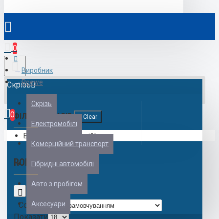
0
Виробник
Roewe
Скрізь
Скрізь
0
ФІЛЬТР ТОВАРІВ
Clear
Електромобілі
Ваш кошик порожній!
Комерційний транспорт
ROEWE
Гібридні автомобілі
Авто з пробігом
0
Аксесуари
Сортувати:
Показати