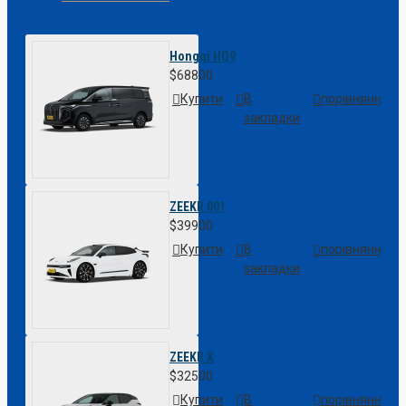
Hongqi HQ9
$68800
Купити
В
порівняння
закладки
ZEEKR 001
$39900
Купити
В
порівняння
закладки
ZEEKR X
$32500
Купити
В
порівняння