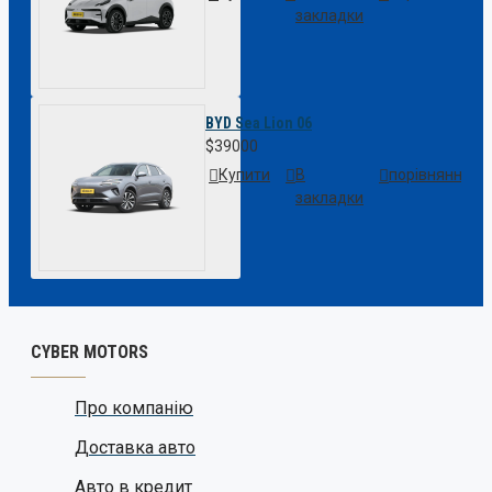
закладки
BYD Sea Lion 06
$39000
Купити
В
порівняння
закладки
CYBER MOTORS
Про компанію
Доставка авто
Авто в кредит