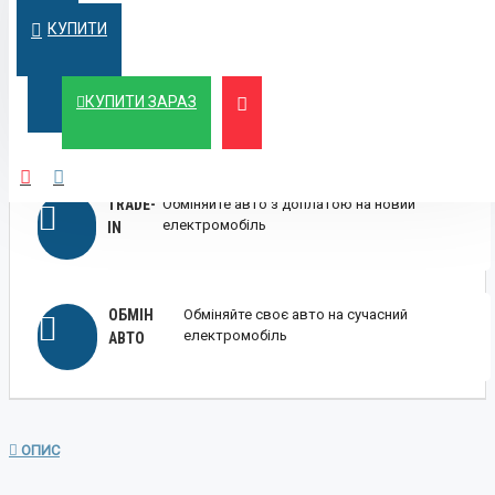
умовах
КРЕДИТ
КУПИТИ
ЛІЗИНГ
Вигідний лізинг для бізнесу та фізичних осіб
КУПИТИ ЗАРАЗ
TRADE-
Обміняйте авто з доплатою на новий
електромобіль
IN
ОБМІН
Обміняйте своє авто на сучасний
електромобіль
АВТО
ОПИС