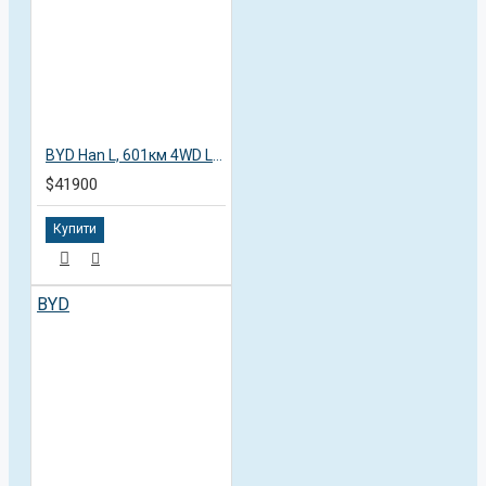
BYD Han L, 601км 4WD Lidar Flagship, 2025
$41900
Купити
BYD