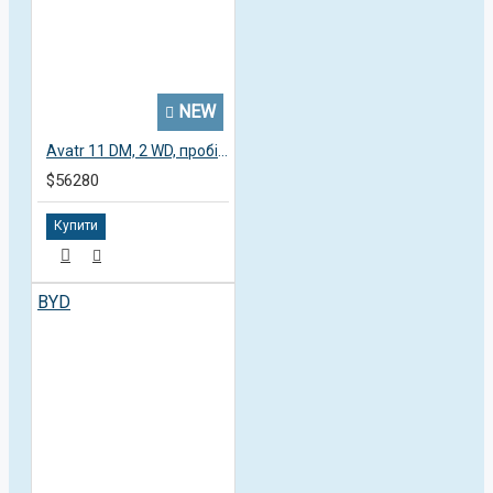
NEW
Avatr 11 DM, 2 WD, пробіг 3,4 тисячі км
$56280
Купити
BYD