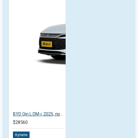
BYD Qin L DM-i, 2025, пробіг 4,7 тисяч км
$28560
Купити