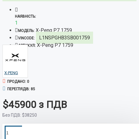
НАЯВНІСТЬ:
1
X-Peng P7 1759
МОДЕЛЬ:
L1NSPGHB3SB001759
VINCODE:
X-Peng P7 1759
АРТИКУЛ:
X-PENG
ПРОДАНО: 0
ПЕРЕГЛЯДІВ: 85
$45900
Без ПДВ:
$38250
ПОКУПКА У
Швидко оформимо кредит на вигідних