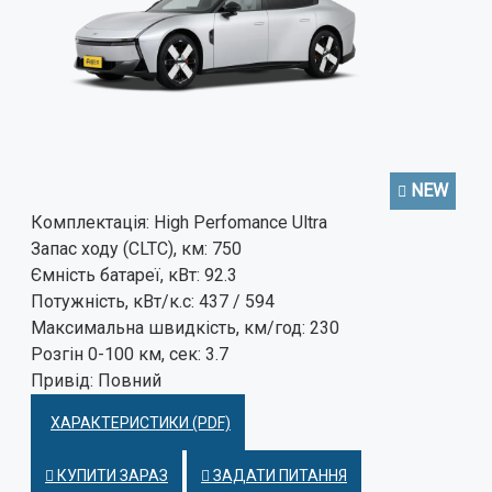
Використовуйте звичайний текст.
Оцінка
Погано
Добре
ВІДПРАВИТИ ВІДГУК
NEW
Комплектація:
High Perfomance Ultra
Запас ходу (CLTC), км:
750
Ємність батареї, кВт:
92.3
Потужність, кВт/к.с:
437 / 594
Максимальна швидкість, км/год:
230
Розгін 0-100 км, сек:
3.7
Привід:
Повний
ХАРАКТЕРИСТИКИ (PDF)
КУПИТИ ЗАРАЗ
ЗАДАТИ ПИТАННЯ