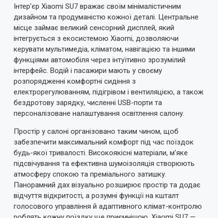
Інтер’єр Xiaomi SU7 вражає своїм мінімалістичним
дизайном та продуманістю кожної деталі. Центральне
місце займає великий сенсорний дисплей, який
інтегрується з екосистемою Xiaomi, дозволяючи
керувати мультимедіа, кліматом, навігацією та іншими
функціями автомобіля через інтуїтивно зрозумілий
інтерфейс. Водій і пасажири мають у своєму
розпорядженні комфортні сидіння з
електрорегулюванням, підігрівом і вентиляцією, а також
бездротову зарядку, численні USB-порти та
персоналізоване налаштування освітлення салону.
Простір у салоні організовано таким чином, щоб
забезпечити максимальний комфорт під час поїздок
будь-якої тривалості. Високоякісні матеріали, м’яке
підсвічування та ефективна шумоізоляція створюють
атмосферу спокою та преміального затишку.
Панорамний дах візуально розширює простір та додає
відчуття відкритості, а розумні функції на кшталт
голосового управління й адаптивного клімат-контролю
роблять кожну поїздку ще приємнішою. Xiaomi SU7 —