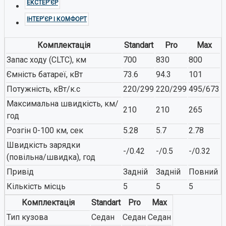
ЕКСТЕР'ЄР
ІНТЕР'ЄР І КОМФОРТ
Комплектація
Standart
Pro
Max
Запас ходу (CLTC), км
700
830
800
Ємність батареї, кВт
73.6
94.3
101
Потужність, кВт/к.с
220/299
220/299
495/673
Максимальна швидкість, км/
210
210
265
год
Розгін 0-100 км, сек
5.28
5.7
2.78
Швидкість зарядки
-/0.42
-/0.5
-/0.32
(повільна/швидка), год
Привід
Задній
Задній
Повний
Кількість місць
5
5
5
Комплектація
Standart
Pro
Max
Тип кузова
Седан
Седан
Седан