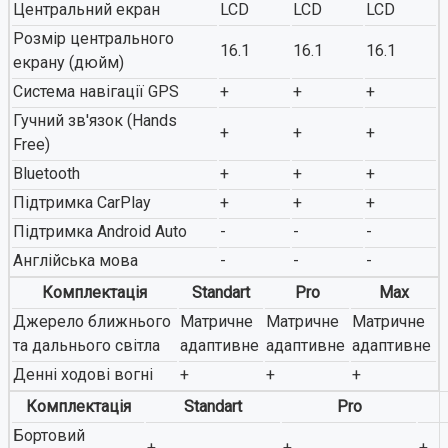
Центральний екран
LCD
LCD
LCD
Розмір центрального
16.1
16.1
16.1
екрану (дюйм)
Система навігації GPS
+
+
+
Гучний зв'язок (Hands
+
+
+
Free)
Bluetooth
+
+
+
Підтримка CarPlay
+
+
+
Підтримка Android Auto
-
-
-
Англійська мова
-
-
-
Комплектація
Standart
Pro
Max
Джерело ближнього
Матричне
Матричне
Матричне
та дальнього світла
адаптивне
адаптивне
адаптивне
Денні ходові вогні
+
+
+
Комплектація
Standart
Pro
Бортовий
+
+
+