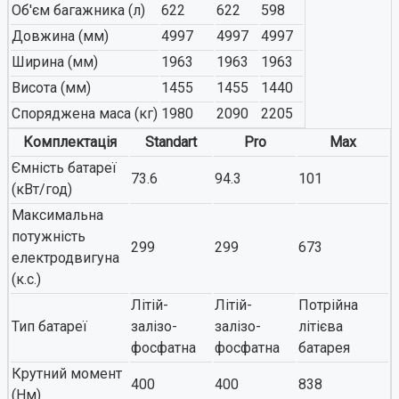
Об'єм багажника (л)
622
622
598
Довжина (мм)
4997
4997
4997
Ширина (мм)
1963
1963
1963
Висота (мм)
1455
1455
1440
Споряджена маса (кг)
1980
2090
2205
Комплектація
Standart
Pro
Max
Ємність батареї
73.6
94.3
101
(кВт/год)
Максимальна
потужність
299
299
673
електродвигуна
(к.с.)
Літій-
Літій-
Потрійна
Тип батареї
залізо-
залізо-
літієва
фосфатна
фосфатна
батарея
Крутний момент
400
400
838
(Нм)