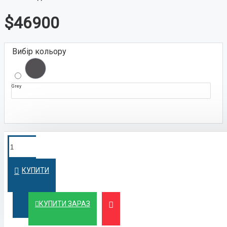
$46900
Вибір кольору
Grey
ПОКУПКА У
Швидко оформимо кредит на вигідних
умовах
КРЕДИТ
КУПИТИ
ЛІЗИНГ
Вигідний лізинг для бізнесу та фізичних осіб
КУПИТИ ЗАРАЗ