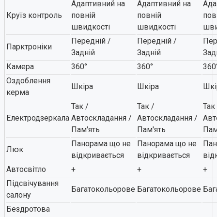
Адаптивний на
Адаптивний на
Ада
Круїз контроль
повній
повній
пов
швидкості
швидкості
шви
Передній /
Передній /
Пер
Парктроніки
Задній
Задній
Зад
Камера
360°
360°
360
Оздоблення
Шкіра
Шкіра
Шкі
керма
Так /
Так /
Так 
Електродзеркала
Автоскладання /
Автоскладання /
Авт
Пам'ять
Пам'ять
Пам
Панорама що не
Панорама що не
Пан
Люк
відкривається
відкривається
від
Автосвітло
+
+
+
Підсвічування
Багатокольорове
Багатокольорове
Баг
салону
Бездротова