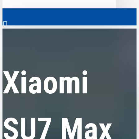
0
Xiaomi
Xiaomi SU7 Max 2025
Скрізь
Xiaomi
Скрізь
0
Електромобілі
Ваш кошик порожній!
Комерційний транспорт
Гібридні автомобілі
SU7 Max
Авто з пробігом
Аксесуари