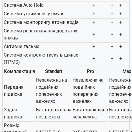
Система Auto Hold
+
+
+
Система утримання у смузі
+
+
+
Система моніторингу втоми водія
+
+
+
Система розпізнавання дорожніх
+
+
+
знаків
Активне гальмо
+
+
+
Система контролю тиску в шинах
+
+
+
(TPMS)
Комплектація
Standart
Pro
Max
Незалежна на
Незалежна на
Незалежн
Передня
подвійних
подвійних
подвійних
підвіска
поперечних
поперечних
поперечн
важелях
важелях
важелях
Задня
Багатоважільна
Багатоважільна
Багатоваж
підвіска
незалежна
незалежна
незалежн
Розмір