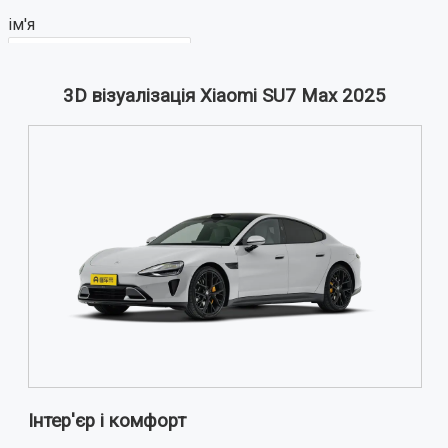
ім'я
3D візуалізація Xiaomi SU7 Max 2025
Ваш відгук:
Примітка:
HTML розмітка не підтримується!
Використовуйте звичайний текст.
Оцінка
Погано
Добре
ВІДПРАВИТИ ВІДГУК
Інтер'єр і комфорт