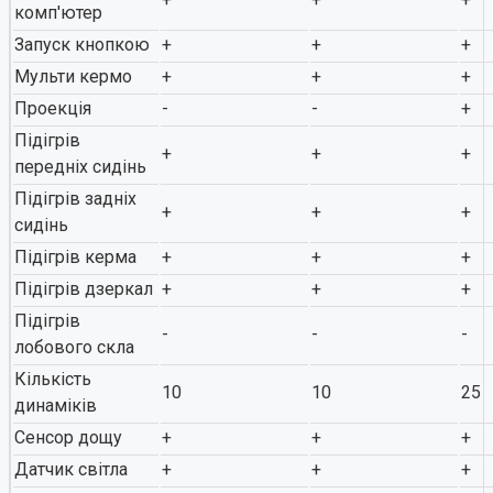
комп'ютер
Запуск кнопкою
+
+
+
Мульти кермо
+
+
+
Проекція
-
-
+
Підігрів
+
+
+
передніх сидінь
Підігрів задніх
+
+
+
сидінь
Підігрів керма
+
+
+
Підігрів дзеркал
+
+
+
Підігрів
-
-
-
лобового скла
Кількість
10
10
25
динаміків
Сенсор дощу
+
+
+
Датчик світла
+
+
+