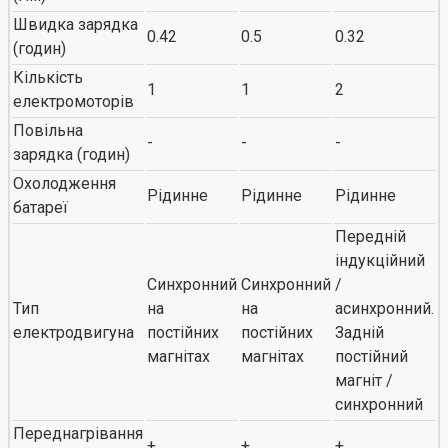
Швидка зарядка
0.42
0.5
0.32
(годин)
Кількість
1
1
2
електромоторів
Повільна
-
-
-
зарядка (годин)
Охолодження
Рідинне
Рідинне
Рідинне
батареї
Передній
індукційний
Синхронний
Синхронний
/
Тип
на
на
асинхронний.
електродвигуна
постійних
постійних
Задній
магнітах
магнітах
постійний
магніт /
синхронний
Переднагрівання
+
+
+