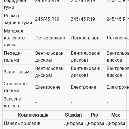
передньої
245/45 R19
245/45 R19
245/45 R1
гуми
Розмір
245/45 R19
245/45 R19
245/45 R1
задньої гуми
Матеріал
колісного
Легкосплавні
Легкосплавні
Легкоспла
диска
Передні
Вентильовані
Вентильовані
Вентильов
гальма
дискові
дискові
дискові
Вентильовані
Вентильовані
Вентильов
Задні гальма
дискові
дискові
дискові
Стоянкове
Електронне
Електронне
Електрон
гальмо
Запасне
-
-
-
колесо
Комплектація
Standart
Pro
Max
Панель приладів
Цифрова
Цифрова
Цифрова