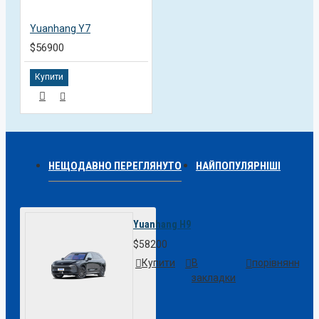
Yuanhang Y7
$56900
Купити
НЕЩОДАВНО ПЕРЕГЛЯНУТО
НАЙПОПУЛЯРНІШІ
Yuanhang H9
$58200
Купити
В
порівняння
закладки