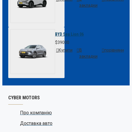
закладки
BYD Sea Lion 06
$39000
Купити
В
порівняння
закладки
CYBER MOTORS
Про компанію
Доставка авто