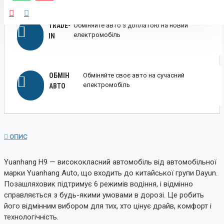
TRADE-
Обміняйте авто з доплатою на новий
електромобіль
IN
ОБМІН
Обміняйте своє авто на сучасний
електромобіль
АВТО
ОПИС
Yuanhang H9 — висококласний автомобіль від автомобільної
марки Yuanhang Auto, що входить до китайської групи Dayun.
Позашляховик підтримує 6 режимів водіння, і відмінно
справляється з будь-якими умовами в дорозі. Це робить
його відмінним вибором для тих, хто цінує драйв, комфорт і
технологічність.