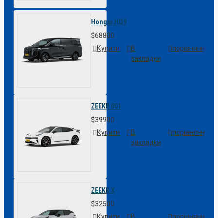
Hongqi HQ9
$68800
Купити
В
порівняння
закладки
ZEEKR 001
$39900
Купити
В
порівняння
закладки
ZEEKR X
$32500
Купити
В
порівняння