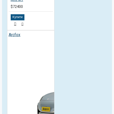
$72400
Купити
Arcfox