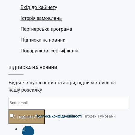
Вхід до кабінету
Історія замовлень
Партнерська програма
Підписка на новини
Подарункові сертифікати
ПІДПИСКА НА НОВИНИ
Будьте в курсі новин та акцій, підписавшись на
нашу розсилку
Я прочитав
Політика конфіденційності
і згоден з умовами
НАДІСЛАТИ