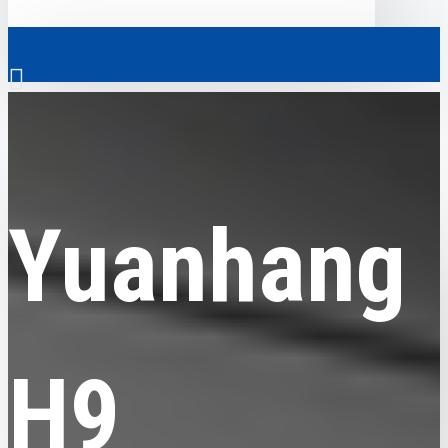
0
Yuanhang
Yuanhang H9
Скрізь
Yuanhang
Скрізь
0
Електромобілі
Ваш кошик порожній!
Комерційний транспорт
Гібридні автомобілі
H9
Авто з пробігом
Аксесуари