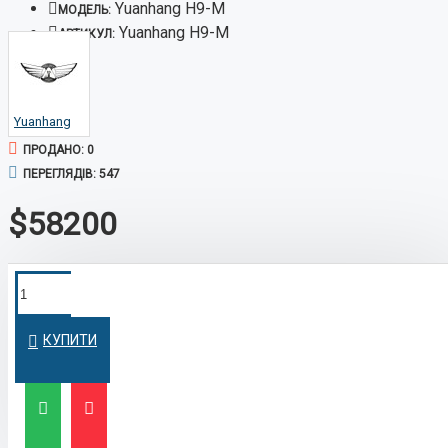
Yuanhang H9-M
МОДЕЛЬ:
Yuanhang H9-M
АРТИКУЛ:
Yuanhang
ПРОДАНО: 0
ПЕРЕГЛЯДІВ: 547
$58200
ПОКУПКА У
Швидко оформимо кредит на вигідних
умовах
КРЕДИТ
КУПИТИ
ЛІЗИНГ
Вигідний лізинг для бізнесу та фізичних осіб