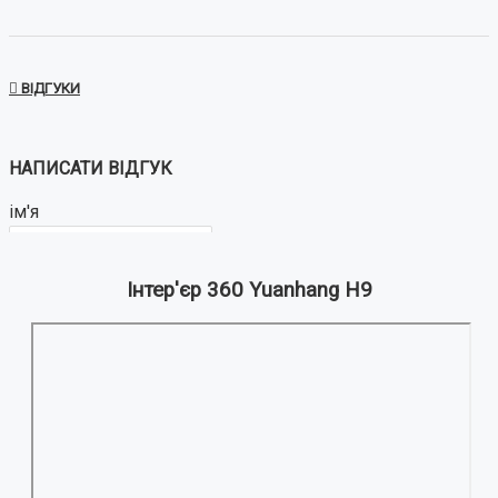
ВІДГУКИ
НАПИСАТИ ВІДГУК
ім'я
Інтер'єр 360 Yuanhang H9
Ваш відгук:
Примітка:
HTML розмітка не підтримується!
Використовуйте звичайний текст.