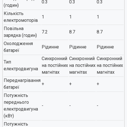
0.3
0.3
0.3
(годин)
Кількість
1
1
1
електромоторів
Повільна
7.2
8.7
8.7
зарядка (годин)
Охолодження
Рідинне
Рідинне
Рідинне
батареї
Синхронний
Синхронний
Синхронний
Тип
на постійних
на постійних
на постійних
електродвигуна
магнітах
магнітах
магнітах
Переднагрівання
+
+
+
батареї
Потужність
переднього
-
-
-
електродвигуна
(кВт)
Потужність