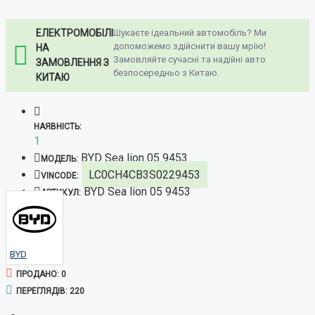
ЕЛЕКТРОМОБІЛІ
Шукаєте ідеальний автомобіль? Ми
допоможемо здійснити вашу мрію!
НА
Замовляйте сучасні та надійні авто
ЗАМОВЛЕННЯ З
безпосередньо з Китаю.
КИТАЮ
НАЯВНІСТЬ:
1
BYD Sea lion 05 9453
МОДЕЛЬ:
LC0CH4CB3S0229453
VINCODE:
BYD Sea lion 05 9453
АРТИКУЛ:
BYD
ПРОДАНО: 0
ПЕРЕГЛЯДІВ: 220