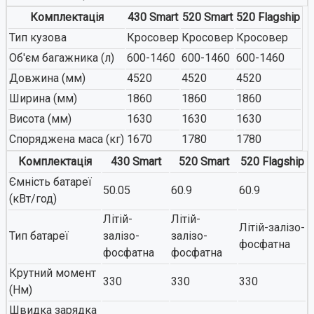
Комплектація
430 Smart
520 Smart
520 Flagship
Тип кузова
Кросовер
Кросовер
Кросовер
Об'єм багажника (л)
600-1460
600-1460
600-1460
Довжина (мм)
4520
4520
4520
Ширина (мм)
1860
1860
1860
Висота (мм)
1630
1630
1630
Споряджена маса (кг)
1670
1780
1780
Комплектація
430 Smart
520 Smart
520 Flagship
Ємність батареї
50.05
60.9
60.9
(кВт/год)
Літій-
Літій-
Літій-залізо-
Тип батареї
залізо-
залізо-
фосфатна
фосфатна
фосфатна
Крутний момент
330
330
330
(Нм)
Швидка зарядка