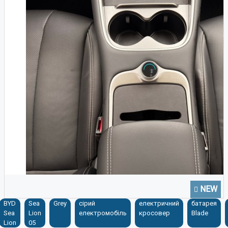
NEW
BYD
Sea
Grey
сірий
електричний
батарея
Sea
Lion
електромобіль
кросовер
Blade
Lion
05