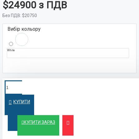
$24900
Без ПДВ:
$20750
Вибір кольору
White
ПОКУПКА У
Швидко оформимо кредит на вигідних
умовах
КРЕДИТ
КУПИТИ
ЛІЗИНГ
Вигідний лізинг для бізнесу та фізичних осіб
КУПИТИ ЗАРАЗ