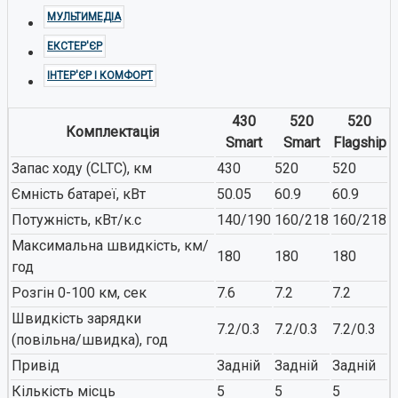
МУЛЬТИМЕДІА
ЕКСТЕР'ЄР
ІНТЕР'ЄР І КОМФОРТ
430
520
520
Комплектація
Smart
Smart
Flagship
Запас ходу (CLTC), км
430
520
520
Ємність батареї, кВт
50.05
60.9
60.9
Потужність, кВт/к.с
140/190
160/218
160/218
Максимальна швидкість, км/
180
180
180
год
Розгін 0-100 км, сек
7.6
7.2
7.2
Швидкість зарядки
7.2/0.3
7.2/0.3
7.2/0.3
(повільна/швидка), год
Привід
Задній
Задній
Задній
Кількість місць
5
5
5