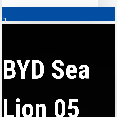
0
BYD
BYD Sea Lion 05 EV, 520 Flagship, 2025, пробіг 9 тисяч км
Скрізь
BYD Sea
Скрізь
0
Електромобілі
Ваш кошик порожній!
Комерційний транспорт
Гібридні автомобілі
Lion 05
Авто з пробігом
Аксесуари