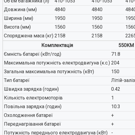
Об'єм багажника (л)
410-1053
410-1053
410
Довжина (мм)
4840
4840
484
Ширина (мм)
1950
1950
195
Висота (мм)
1560
1560
156
Xiaomi
Споряджена маса (кг)
2158
2158
226
Комплектація
550KM 
Ємність батареї (кВт/год)
71.8
Максимальна потужність електродвигуна (к.с.)
204
Загальна максимальна потужність (кВт)
150
Тип батареї
Літій-зал
Швидка зарядка (годин)
0.42
Dongfeng
Кількість електромоторів
1
Повільна зарядка (годин)
10.3
Охолодження батареї
+
Переднагрівання батареї
+
Потужність переднього електродвигуна (кВт)
-