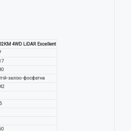
02KM 4WD LiDAR Excellent
7
17
80
ітій-залізо-фосфатна
.42
5
50