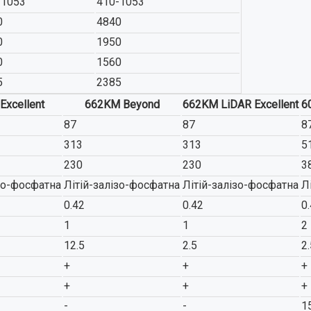
-1053
410-1053
0
4840
0
1950
0
1560
5
2385
Excellent
662KM Beyond
662KM LiDAR Excellent
6
87
87
8
313
313
5
230
230
3
ізо-фосфатна
Літій-залізо-фосфатна
Літій-залізо-фосфатна
Л
0.42
0.42
0
1
1
2
12.5
2.5
2.
+
+
+
+
+
+
-
-
1