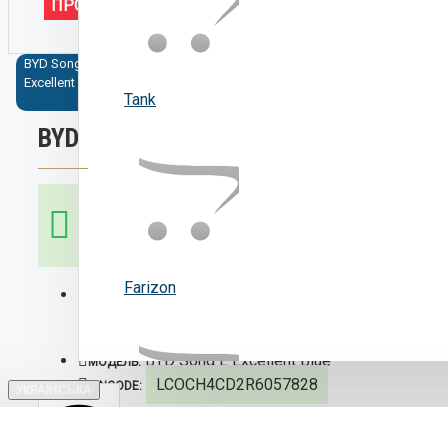
ПРОДАНО
BYD Song L
електромобіль
купити BYD
BYD Song 
Excellent Blue
BYD
Song L Excellent
Україна
Tank
BYD SONG L EXCELLENT BLUE
ЕЛЕКТРОМОБІЛІ НА
Шукаєте ідеальний автомобіль? 
мрію! Замовляйте сучасні та наді
ЗАМОВЛЕННЯ З
КИТАЮ
Farizon
НАЯВНІСТЬ:
Продано
BYD Song L Excellent Blue
МОДЕЛЬ:
LCOCH4CD2R6057828
VINCODE:
УКРАЇНСЬКА