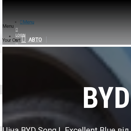
Menu
Menu
LOGIN
АВТО
Your Cart
REGISTER
BYD
0
BYD Song L Excellent Blue
BYD
Ціна BYD Song L Excellent Blue від