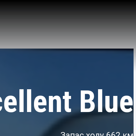
ellent Blue
Запас ходу 662 км