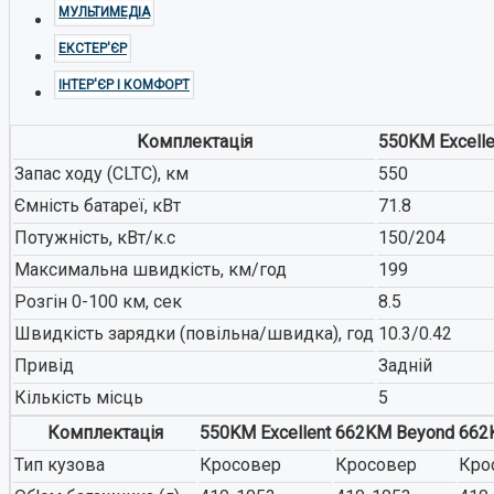
МУЛЬТИМЕДІА
ЕКСТЕР'ЄР
ІНТЕР'ЄР І КОМФОРТ
Комплектація
550KM Excelle
Запас ходу (CLTC), км
550
Ємність батареї, кВт
71.8
LiXiang
Потужність, кВт/к.с
150/204
Максимальна швидкість, км/год
199
Розгін 0-100 км, сек
8.5
Швидкість зарядки (повільна/швидка), год
10.3/0.42
Привід
Задній
Кількість місць
5
Denza
Комплектація
550KM Excellent
662KM Beyond
662K
Тип кузова
Кросовер
Кросовер
Кро