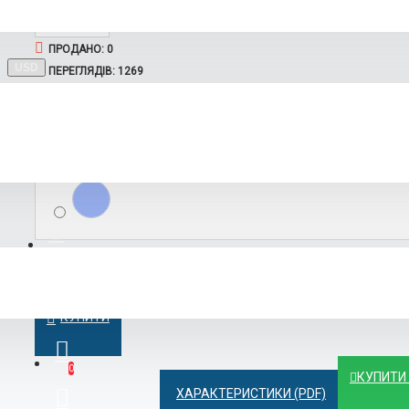
BYD
Ruichi
ПРОДАНО: 0
USD
ПЕРЕГЛЯДІВ: 1269
$28600
Вибір кольору
GAC
КУПИТИ
Rox
0
КУПИТИ
ХАРАКТЕРИСТИКИ (PDF)