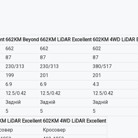
nt
662KM Beyond
662KM LiDAR Excellent
602KM 4WD LiDAR E
662
662
602
87
87
87
230/313
230/313
380/517
199
201
201
6.9
6.9
4.3
12.5/0.42
12.5/0.42
12.5/0.42
Задній
Задній
Задній
5
5
5
M LiDAR Excellent
602KM 4WD LiDAR Excellent
совер
Кросовер