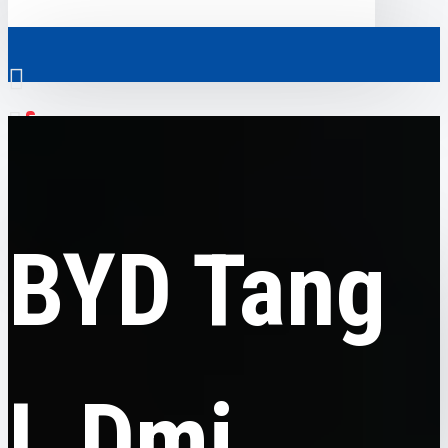
0
BYD
BYD Tang L Dmi, Drone Player, гібрид, 2025, пробіг 4 тисячі км
Скрізь
Скрізь
BYD Tang
0
Електромобілі
Ваш кошик порожній!
Комерційний транспорт
Гібридні автомобілі
L Dmi,
Авто з пробігом
Аксесуари