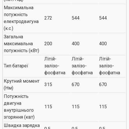
Максимальна
потужність
272
544
544
електродвигуна
(к.с.)
Загальна
максимальна
200
400
400
потужність (кВт)
Літій-
Літій-
Літій-
Тип батареї
залізо-
залізо-
залізо-
фосфатна
фосфатна
фосфатна
Крутний момент
315
670
670
(Нм)
Потужність
двигуна
115
115
115
внутрішнього
згоряння (квт)
Швидка зарядка
0.5
0.5
0.5