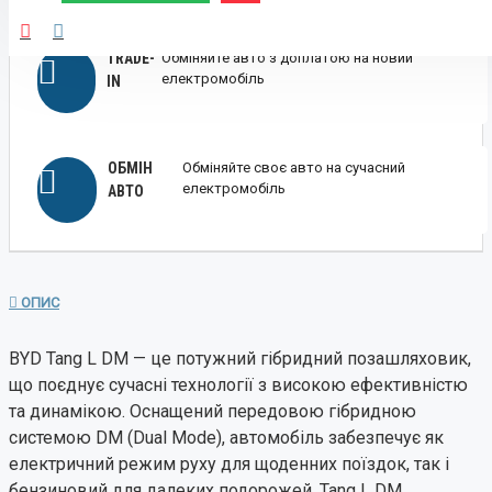
TRADE-
Обміняйте авто з доплатою на новий
електромобіль
IN
ОБМІН
Обміняйте своє авто на сучасний
електромобіль
АВТО
ОПИС
BYD Tang L DM — це потужний гібридний позашляховик,
що поєднує сучасні технології з високою ефективністю
та динамікою. Оснащений передовою гібридною
системою DM (Dual Mode), автомобіль забезпечує як
електричний режим руху для щоденних поїздок, так і
бензиновий для далеких подорожей. Tang L DM