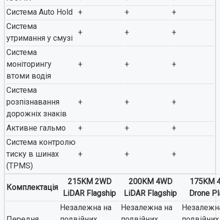
Система Auto Hold
+
+
+
Система
+
+
+
утримання у смузі
Система
моніторингу
+
+
+
втоми водія
Система
розпізнавання
+
+
+
дорожніх знаків
Активне гальмо
+
+
+
Система контролю
тиску в шинах
+
+
+
(TPMS)
215KM 2WD
200KM 4WD
175KM 
Комплектація
LiDAR Flagship
LiDAR Flagship
Drone Pl
Незалежна на
Незалежна на
Незалежн
Передня
подвійних
подвійних
подвійних