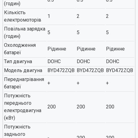
(годин)
Кількість
1
2
2
електромоторів
Повільна зарядка
5
5
5
(годин)
Охолодження
Рідинне
Рідинне
Рідинне
батареї
Тип двигуна
DOHC
DOHC
DOHC
Модель двигуна
BYD472ZQB
BYD472ZQB
BYD472ZQB
Переднагрівання
+
+
+
батареї
Потужність
переднього
200
200
200
електродвигуна
(кВт)
Потужність
заднього
-
200
200