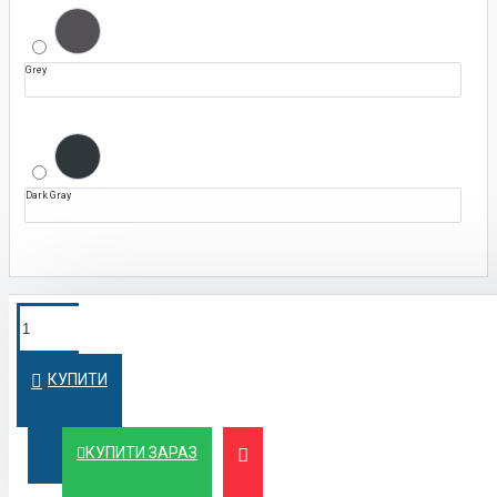
Grey
Dark Gray
ПОКУПКА У
Швидко оформимо кредит на вигідних
умовах
КРЕДИТ
КУПИТИ
ЛІЗИНГ
Вигідний лізинг для бізнесу та фізичних осіб
КУПИТИ ЗАРАЗ