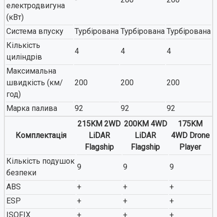
електродвигуна
(кВт)
Система впуску
Турбірована
Турбірована
Турбірована
Кількість
4
4
4
циліндрів
Максимальна
швидкість (км/
200
200
200
год)
Марка палива
92
92
92
215KM 2WD
200KM 4WD
175KM
Комплектація
LiDAR
LiDAR
4WD Drone
Flagship
Flagship
Player
Кількість подушок
9
9
9
безпеки
ABS
+
+
+
ESP
+
+
+
ISOFIX
+
+
+