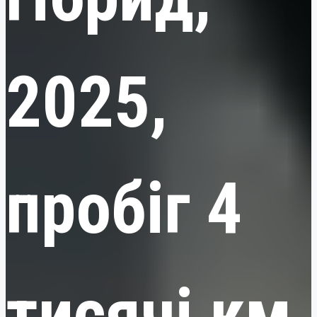
2025,
пробіг 4
тисячі км