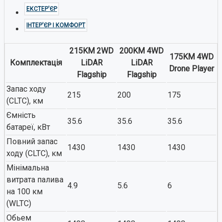
ЕКСТЕР'ЄР
ІНТЕР'ЄР І КОМФОРТ
215KM 2WD
200KM 4WD
175KM 4WD
Комплектація
LiDAR
LiDAR
Drone Player
Flagship
Flagship
Запас ходу
215
200
175
(CLTC), км
Ємність
35.6
35.6
35.6
батареї, кВт
Повний запас
1430
1430
1430
ходу (CLTC), км
Мінімальна
витрата палива
4.9
5.6
6
на 100 км
(WLTC)
Обьем