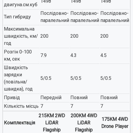
1498
1498
1498
двигуна.см.куб
Послідовно-
Послідовно-
Послідовно-
Тип гибриду
паралельний
паралельний
паралельний
Максимальна
швидкість, км/
200
200
200
год
Розгін 0-100
7.9
4.3
4.5
км, сек
Швидкість
зарядки
5/0.5
5/0.5
5/0.5
(повільна/
швидка), год
Привід
Передній
Повний
Повний
Кількість місць
7
7
7
215KM 2WD
200KM 4WD
175KM 4WD
Комплектація
LiDAR
LiDAR
Drone Player
Flagship
Flagship