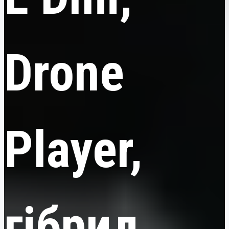
Drone
Player,
гібрид,