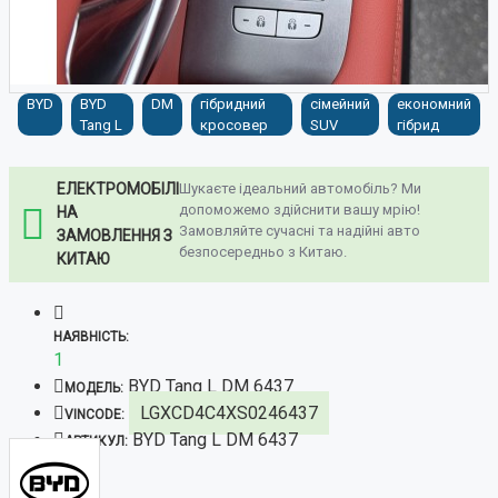
BYD
BYD
DM
гібридний
сімейний
економний
Tang L
кросовер
SUV
гібрид
ЕЛЕКТРОМОБІЛІ
Шукаєте ідеальний автомобіль? Ми
допоможемо здійснити вашу мрію!
НА
Замовляйте сучасні та надійні авто
ЗАМОВЛЕННЯ З
безпосередньо з Китаю.
КИТАЮ
НАЯВНІСТЬ:
1
BYD Tang L DM 6437
МОДЕЛЬ:
LGXCD4C4XS0246437
VINCODE:
BYD Tang L DM 6437
АРТИКУЛ: