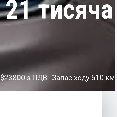
г 21 тисяча
д
$23800
Запас ходу 510 км