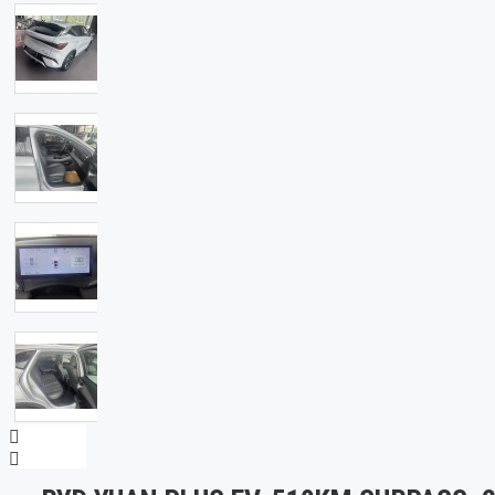
Xiaomi
Dongfeng