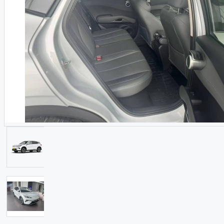
LiXiang
Denza