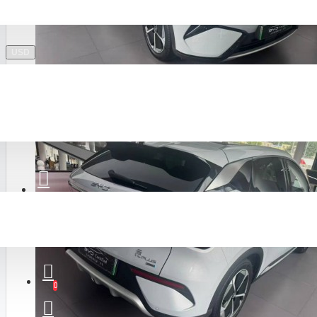
Ruichi
USD
GAC
Rox
0