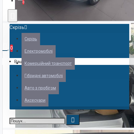
0
Скрізь
Скрізь
Shangjie
0
Електромобілі
Ваш кошик порожній!
Комерційний транспорт
Гібридні автомобілі
Авто з пробігом
ZEEKR
Аксесуари