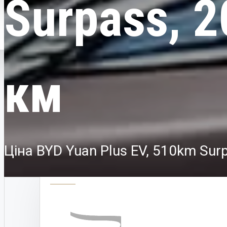
Surpass, 2
ПРО НАС
км
КОНТАКТИ
НОВИНИ
0-800-30-1757
Ціна BYD Yuan Plus EV, 510km Surp
АВТО ПО БРЕНДАМ