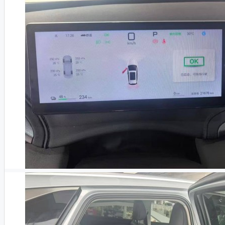
Leopard
Avatr
BYD