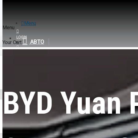
Menu
Menu
LOGIN
АВТО
Your Cart
REGISTER
BYD
0
BYD Yuan Plus EV, 510km Surpass, 2025, пробіг 21 тисяча км
BYD Yuan 