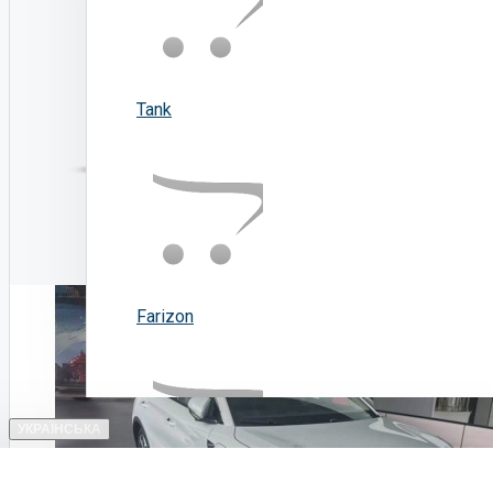
Tank
Farizon
УКРАЇНСЬКА