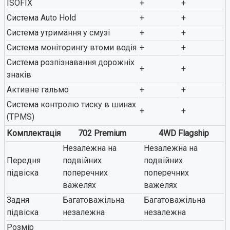
ISOFIX
+
+
Система Auto Hold
+
+
Система утримання у смузі
+
+
Система моніторингу втоми водія
+
+
Система розпізнавання дорожніх
+
+
знаків
Активне гальмо
+
+
Система контролю тиску в шинах
+
+
(TPMS)
Комплектація
702 Premium
4WD Flagship
Незалежна на
Незалежна на
Передня
подвійних
подвійних
підвіска
поперечних
поперечних
важелях
важелях
Задня
Багатоважільна
Багатоважільна
підвіска
незалежна
незалежна
Розмір