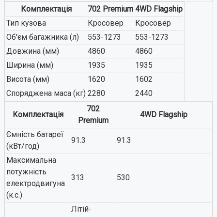
Комплектація
702 Premium
4WD Flagship
Тип кузова
Кросовер
Кросовер
Об'єм багажника (л)
553-1273
553-1273
Довжина (мм)
4860
4860
Ширина (мм)
1935
1935
Висота (мм)
1620
1602
Споряджена маса (кг)
2280
2440
702
Комплектація
4WD Flagship
Premium
Ємність батареї
91.3
91.3
(кВт/год)
Максимальна
потужність
313
530
електродвигуна
(к.с.)
Літій-