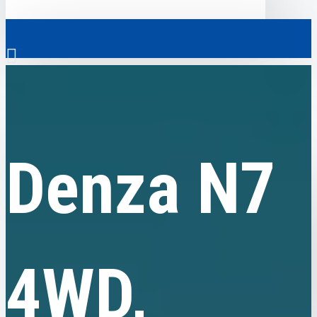
0
Denza
Denza N7 4WD, 2024, пробіг 9 тисяч км
Скрізь
Denza N7
Скрізь
0
Електромобілі
Ваш кошик порожній!
Комерційний транспорт
Гібридні автомобілі
4WD,
Авто з пробігом
Аксесуари