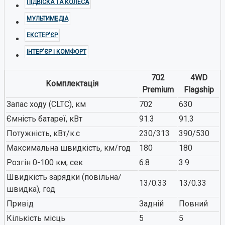
ПІДВІСКА ТА КОЛЕСА
МУЛЬТИМЕДІА
ЕКСТЕР'ЄР
ІНТЕР'ЄР І КОМФОРТ
702
4WD
Комплектація
Premium
Flagship
Запас ходу (CLTC), км
702
630
Ємність батареї, кВт
91.3
91.3
Потужність, кВт/к.с
230/313
390/530
Максимальна швидкість, км/год
180
180
Розгін 0-100 км, сек
6.8
3.9
Швидкість зарядки (повільна/
13/0.33
13/0.33
швидка), год
Привід
Задній
Повний
Кількість місць
5
5