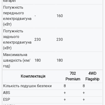
батареї
Потужність
переднього
-
160
електродвигуна
(кВт)
Потужність
заднього
230
230
електродвигуна
(кВт)
Максимальна
швидкість (км/
180
180
год)
702
4WD
Комплектація
Premium
Flagship
Кількість подушок безпеки
8
8
ABS
+
+
ESP
+
+