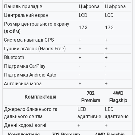
Панель приладів
Цифрова
Цифрова
Центральний екран
LCD
LCD
Розмір центрального екрану
17.3
17.3
(дюйм)
Система навігації GPS
+
+
Гучний зв'язок (Hands Free)
+
+
Bluetooth
+
+
Підтримка CarPlay
-
-
Підтримка Android Auto
-
-
Англійська мова
+
+
702
4WD
Комплектація
Premium
Flagship
Джерело ближнього та
LED
LED
дальнього світла
адаптивне
адаптивне
Денні ходові вогні
+
+
Комплектація
702 Premium
4WD Flagship