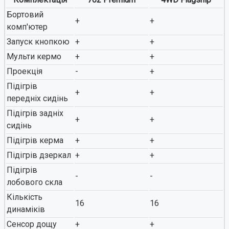
Бортовий
+
+
комп'ютер
Запуск кнопкою
+
+
Мульти кермо
+
+
Проекція
-
+
Підігрів
+
+
передніх сидінь
Підігрів задніх
+
+
сидінь
Підігрів керма
+
+
Підігрів дзеркал
+
+
Підігрів
-
-
лобового скла
Кількість
16
16
динаміків
Сенсор дощу
+
+