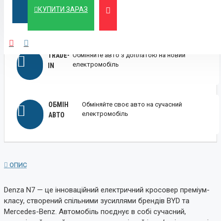
ЛІЗИНГ
Вигідний лізинг для бізнесу та фізичних осіб
КУПИТИ ЗАРАЗ
TRADE-
Обміняйте авто з доплатою на новий
електромобіль
IN
ОБМІН
Обміняйте своє авто на сучасний
електромобіль
АВТО
ОПИС
Denza N7 — це інноваційний електричний кросовер преміум-
класу, створений спільними зусиллями брендів BYD та
Mercedes-Benz. Автомобіль поєднує в собі сучасний,