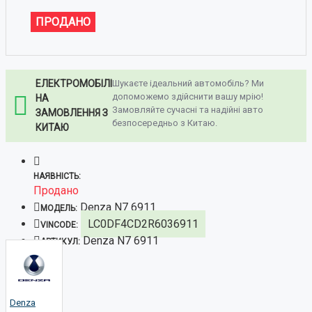
ПРОДАНО
ЕЛЕКТРОМОБІЛІ
Шукаєте ідеальний автомобіль? Ми
допоможемо здійснити вашу мрію!
НА
Замовляйте сучасні та надійні авто
ЗАМОВЛЕННЯ З
безпосередньо з Китаю.
КИТАЮ
НАЯВНІСТЬ:
Продано
Denza N7 6911
МОДЕЛЬ:
LC0DF4CD2R6036911
VINCODE:
Denza N7 6911
АРТИКУЛ:
Denza