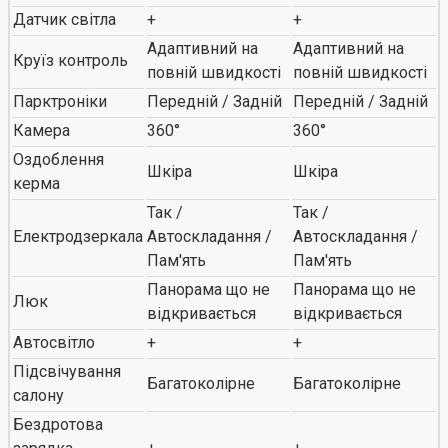
Датчик світла
+
+
Адаптивний на
Адаптивний на
Круїз контроль
повній швидкості
повній швидкості
Парктроніки
Передній / Задній
Передній / Задній
Камера
360°
360°
Оздоблення
Шкіра
Шкіра
керма
Так /
Так /
Електродзеркала
Автоскладання /
Автоскладання /
Пам'ять
Пам'ять
Панорама що не
Панорама що не
Люк
відкривається
відкривається
Автосвітло
+
+
Підсвічування
Багатоколірне
Багатоколірне
салону
Бездротова