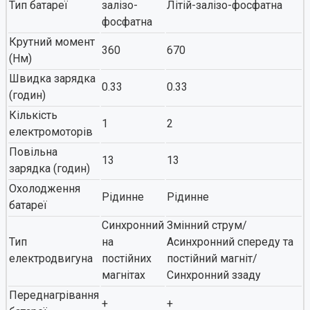
Тип батареї
залізо-
Літій-залізо-фосфатна
фосфатна
Крутний момент
360
670
(Нм)
Швидка зарядка
0.33
0.33
(годин)
Кількість
1
2
електромоторів
Повільна
13
13
зарядка (годин)
Охолодження
Рідинне
Рідинне
батареї
Синхронний
Змінний струм/
Тип
на
Асинхронний спереду та
електродвигуна
постійних
постійний магніт/
магнітах
Синхронний ззаду
Переднагрівання
+
+