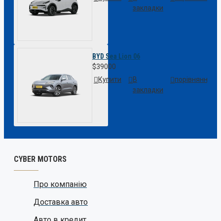
закладки
BYD Sea Lion 06
$39000
Купити
В
порівняння
закладки
CYBER MOTORS
Про компанію
Доставка авто
Авто в кредит