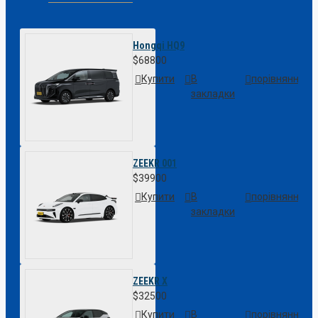
Hongqi HQ9
$68800
Купити
В
порівняння
закладки
ZEEKR 001
$39900
Купити
В
порівняння
закладки
ZEEKR X
$32500
Купити
В
порівняння