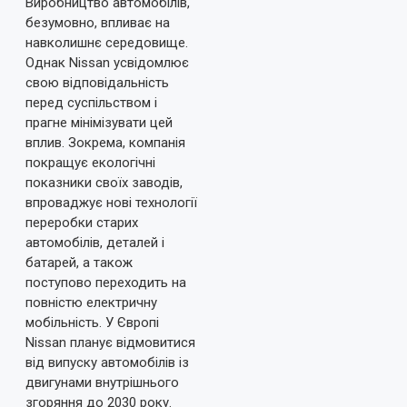
Виробництво автомобілів,
безумовно, впливає на
навколишнє середовище.
Однак Nissan усвідомлює
свою відповідальність
перед суспільством і
прагне мінімізувати цей
вплив. Зокрема, компанія
покращує екологічні
показники своїх заводів,
впроваджує нові технології
переробки старих
автомобілів, деталей і
батарей, а також
поступово переходить на
повністю електричну
мобільність. У Європі
Nissan планує відмовитися
від випуску автомобілів із
двигунами внутрішнього
згоряння до 2030 року.