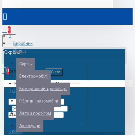
0
Виробник
Nissan
Скрізь
Скрізь
0
ФІЛЬТР ТОВАРІВ
Clear
Електромобілі
Ваш кошик порожній!
Комерційний транспорт
ЦІНА
Гібридні автомобілі
$
$
Авто з пробігом
Аксесуари
КОЛІР