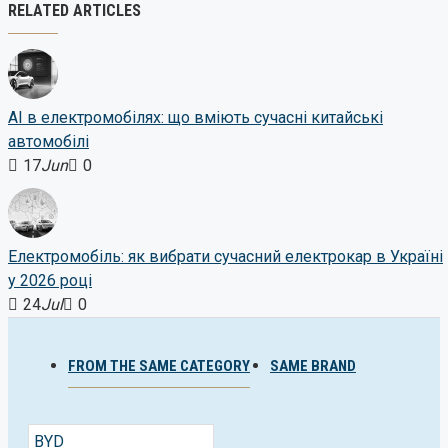
RELATED ARTICLES
AI в електромобілях: що вміють сучасні китайські
автомобілі
17
Jun
0
Електромобіль: як вибрати сучасний електрокар в Україні
у 2026 році
24
Jul
0
FROM THE SAME CATEGORY
SAME BRAND
BYD