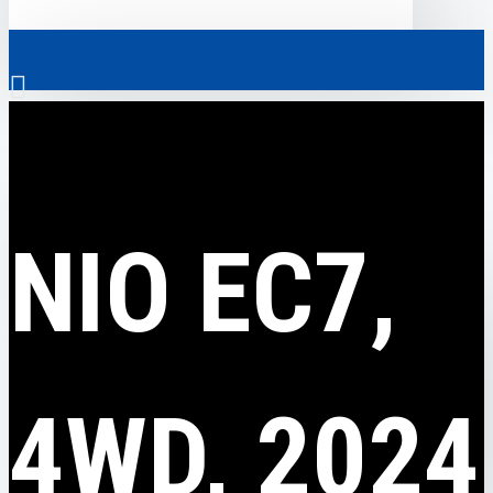
0
NIO
NIO EC7, 4WD, 2024
Скрізь
NIO EC7,
Скрізь
0
Електромобілі
Ваш кошик порожній!
Комерційний транспорт
Гібридні автомобілі
4WD, 2024
Авто з пробігом
Аксесуари