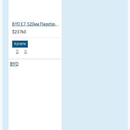
BYD E7, 520км Flagship, 2025, пробіг 13,8 тисяч км
$23760
Купити
BYD