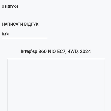
ВІДГУКИ
НАПИСАТИ ВІДГУК
ім'я
Інтер'єр 360 NIO EC7, 4WD, 2024
Ваш відгук:
Примітка:
HTML розмітка не підтримується!
Використовуйте звичайний текст.
Оцінка
Погано
Добре