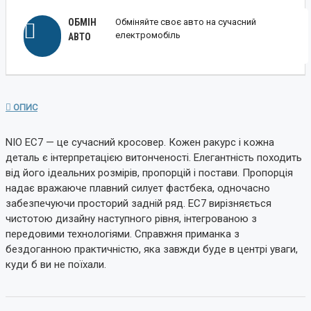
ОБМІН
Обміняйте своє авто на сучасний
електромобіль
АВТО
ОПИС
NIO EC7 — це сучасний кросовер. Кожен ракурс і кожна
деталь є інтерпретацією витонченості. Елегантність походить
від його ідеальних розмірів, пропорцій і постави. Пропорція
надає вражаюче плавний силует фастбека, одночасно
забезпечуючи просторий задній ряд. EC7 вирізняється
чистотою дизайну наступного рівня, інтегрованою з
передовими технологіями. Справжня приманка з
бездоганною практичністю, яка завжди буде в центрі уваги,
куди б ви не поїхали.