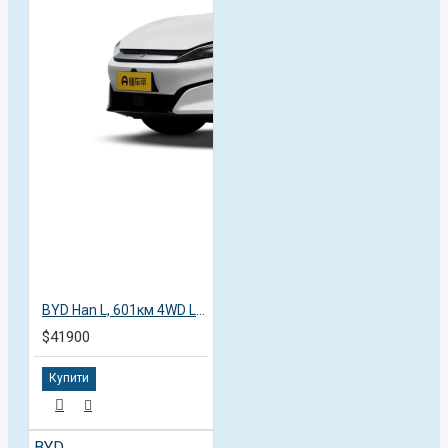
BYD Han L, 601км 4WD Lidar Flagship, 2025
$41900
Купити
BYD