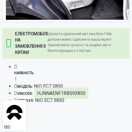
ЕЛЕКТРОМОБІЛІ
Шукаєте ідеальний автомобіль? Ми
допоможемо здійснити вашу мрію!
НА
Замовляйте сучасні та надійні авто
ЗАМОВЛЕННЯ З
безпосередньо з Китаю.
КИТАЮ
НАЯВНІСТЬ:
1
NIO EC7 3850
МОДЕЛЬ:
HJNNAENF1RB593850
VINCODE:
NIO EC7 3850
АРТИКУЛ:
NIO