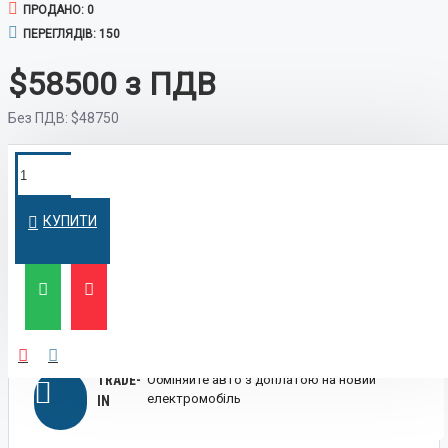
ПРОДАНО: 0
ПЕРЕГЛЯДІВ: 150
$58500
Без ПДВ:
$48750
ПОКУПКА У
Швидко оформимо кредит на вигідних
умовах
КРЕДИТ
КУПИТИ
ЛІЗИНГ
Вигідний лізинг для бізнесу та фізичних осіб
TRADE-
Обміняйте авто з доплатою на новий
електромобіль
IN