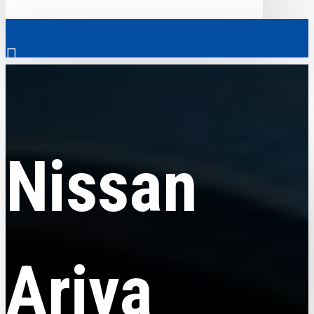
0
Nissan
Nissan Ariya
Скрізь
Nissan
Скрізь
0
Електромобілі
Ваш кошик порожній!
Комерційний транспорт
Гібридні автомобілі
Ariya
Авто з пробігом
Аксесуари