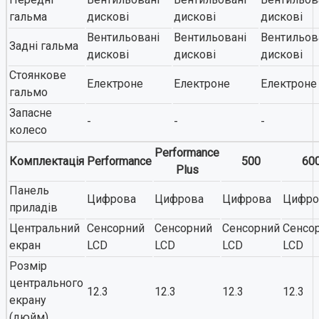
гальма
дискові
дискові
дискові
Вентильовані
Вентильовані
Вентильов
Задні гальма
дискові
дискові
дискові
Стоянкове
Електроне
Електроне
Електроне
гальмо
Запасне
-
-
-
колесо
Performance
Комплектація
Performance
500
60
Plus
Панель
Цифрова
Цифрова
Цифрова
Цифро
приладів
Центральний
Сенсорний
Сенсорний
Сенсорний
Сенсо
екран
LCD
LCD
LCD
LCD
Розмір
центрального
12.3
12.3
12.3
12.3
екрану
(дюйм)