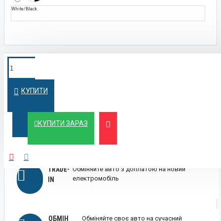
White/Black
ПОКУПКА У
Швидко оформимо кредит на вигідних
умовах
КРЕДИТ
КУПИТИ
ЛІЗИНГ
Вигідний лізинг для бізнесу та фізичних осіб
КУПИТИ ЗАРАЗ
TRADE-
Обміняйте авто з доплатою на новий
електромобіль
IN
ОБМІН
Обміняйте своє авто на сучасний