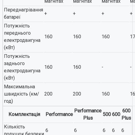
магнітах
магнітах
магнітах
ма
Переднагрівання
+
+
+
+
батареї
Потужність
переднього
160
160
160
1
електродвигуна
(кВт)
Потужність
заднього
160
160
-
-
електродвигуна
(кВт)
Максимальна
швидкість (км/
200
200
160
1
год)
Performance
600
Комплектація
Performance
500
600
Plus
Plus
Кількість
6
6
6
6
6
подушок безпеки