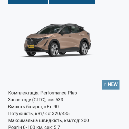
NEW
Комплектація:
Performance Plus
Запас ходу (CLTC), км:
533
Ємність батареї, кВт:
90
Потужність, кВт/к.с:
320/435
Максимальна швидкість, км/год:
200
Розгін 0-100 км, сек:
5.7