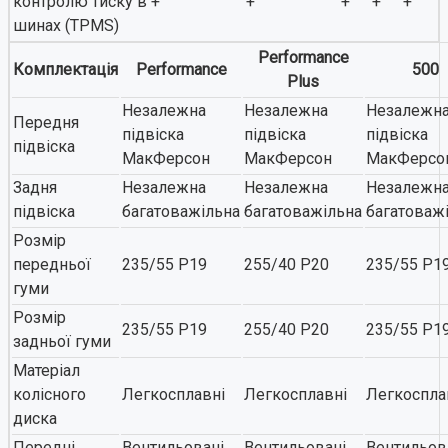
контролю тиску в
+
+
+
+
+
шинах (TPMS)
Performance
Комплектація
Performance
500
Plus
Незалежна
Незалежна
Незалежн
Передня
підвіска
підвіска
підвіска
підвіска
МакФерсон
МакФерсон
МакФерсо
Задня
Незалежна
Незалежна
Незалежн
підвіска
багатоважільна
багатоважільна
багатоваж
Розмір
передньої
235/55 Р19
255/40 Р20
235/55 Р1
гуми
Розмір
235/55 Р19
255/40 Р20
235/55 Р1
задньої гуми
Матеріал
колісного
Легкосплавні
Легкосплавні
Легкоспла
диска
Передні
Вентильовані
Вентильовані
Вентильов