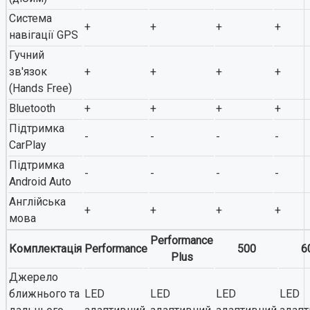
Система
+
+
+
+
навігації GPS
Гучний
зв'язок
+
+
+
+
(Hands Free)
Bluetooth
+
+
+
+
Підтримка
-
-
-
-
CarPlay
Підтримка
-
-
-
-
Android Auto
Англійська
+
+
+
+
мова
Performance
Комплектація
Performance
500
6
Plus
Джерело
ближнього та
LED
LED
LED
LED