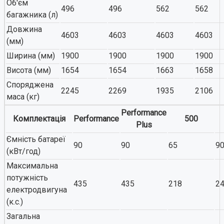
Об'єм
496
496
562
562
багажника (л)
Довжина
4603
4603
4603
4603
(мм)
Ширина (мм)
1900
1900
1900
1900
Висота (мм)
1654
1654
1663
1658
Споряджена
2245
2269
1935
2106
маса (кг)
Performance
Комплектація
Performance
500
Plus
Ємність батареї
90
90
65
9
(кВт/год)
Максимальна
потужність
435
435
218
2
електродвигуна
(к.с.)
Загальна