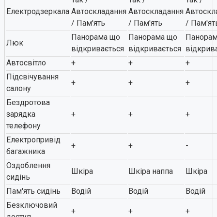
Електродзеркала
Автоскладання
Автоскладання
Автоскл
/ Пам'ять
/ Пам'ять
/ Пам'ят
Панорама що
Панорама що
Панорам
Люк
відкривається
відкривається
відкрив
Автосвітло
+
+
+
Підсвічування
+
+
+
салону
Бездротова
зарядка
+
+
+
телефону
Електропривід
+
+
-
багажника
Оздоблення
Шкіра
Шкіра наппа
Шкіра
сидінь
Пам'ять сидінь
Водій
Водій
Водій
Безключовий
+
+
+
доступ