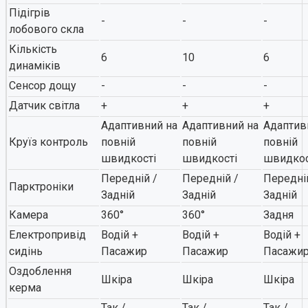
Підігрів
-
-
-
лобового скла
Кількість
6
10
6
динаміків
Сенсор дощу
-
-
-
Датчик світла
+
+
+
Адаптивний на
Адаптивний на
Адаптив
Круїз контроль
повній
повній
повній
швидкості
швидкості
швидкос
Передній /
Передній /
Передні
Парктроніки
Задній
Задній
Задній
Камера
360°
360°
Задня
Електропривід
Водій +
Водій +
Водій +
сидінь
Пасажир
Пасажир
Пасажи
Оздоблення
Шкіра
Шкіра
Шкіра
керма
Так /
Так /
Так /