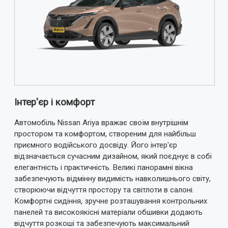
Примітка:
HTML розмітка не підтримується!
Використовуйте звичайний текст.
Оцінка
Погано
Добре
ВІДПРАВИТИ ВІДГУК
Інтер'єр і комфорт
Автомобіль Nissan Ariya вражає своїм внутрішнім
простором та комфортом, створеним для найбільш
приємного водійського досвіду. Його інтер'єр
відзначається сучасним дизайном, який поєднує в собі
елегантність і практичність. Великі панорамні вікна
забезпечують відмінну видимість навколишнього світу,
створюючи відчуття простору та світлоти в салоні.
Комфортні сидіння, зручне розташування контрольних
панелей та високоякісні матеріали обшивки додають
відчуття розкоші та забезпечують максимальний