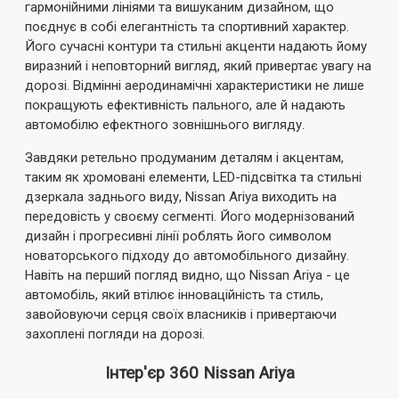
гармонійними лініями та вишуканим дизайном, що
поєднує в собі елегантність та спортивний характер.
Його сучасні контури та стильні акценти надають йому
виразний і неповторний вигляд, який привертає увагу на
дорозі. Відмінні аеродинамічні характеристики не лише
покращують ефективність пального, але й надають
автомобілю ефектного зовнішнього вигляду.
Завдяки ретельно продуманим деталям і акцентам,
таким як хромовані елементи, LED-підсвітка та стильні
дзеркала заднього виду, Nissan Ariya виходить на
передовість у своєму сегменті. Його модернізований
дизайн і прогресивні лінії роблять його символом
новаторського підходу до автомобільного дизайну.
Навіть на перший погляд видно, що Nissan Ariya - це
автомобіль, який втілює інноваційність та стиль,
завойовуючи серця своїх власників і привертаючи
захоплені погляди на дорозі.
Інтер'єр 360 Nissan Ariya