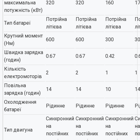
максимальна
320
320
160
1
потужність (кВт)
Потрійна
Потрійна
Потрійна
По
Тип батареї
літієва
літієва
літієва
лі
Крутний момент
600
600
300
3
(Нм)
Швидка зарядка
0.67
0.67
0.42
0.
(годин)
Кількість
2
2
1
1
електромоторів
Повільна
14
14
10
1
зарядка (годин)
Охолодження
Рідинне
Рідинне
Рідинне
Р
батареї
Синхронний
Синхронний
Синхронний
С
на
на
на
на
Тип двигуна
постійних
постійних
постійних
по