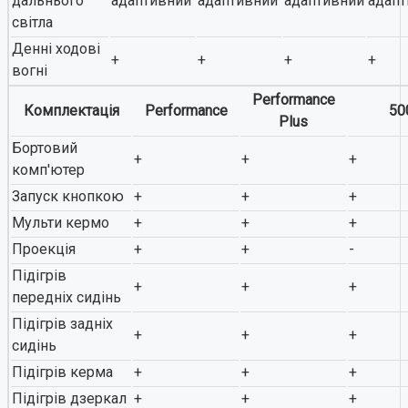
дальнього
адаптивний
адаптивний
адаптивний
адапт
світла
Денні ходові
+
+
+
+
вогні
Performance
Комплектація
Performance
50
Plus
Бортовий
+
+
+
комп'ютер
Запуск кнопкою
+
+
+
Мульти кермо
+
+
+
Проекція
+
+
-
Підігрів
+
+
+
передніх сидінь
Підігрів задніх
+
+
+
сидінь
Підігрів керма
+
+
+
Підігрів дзеркал
+
+
+