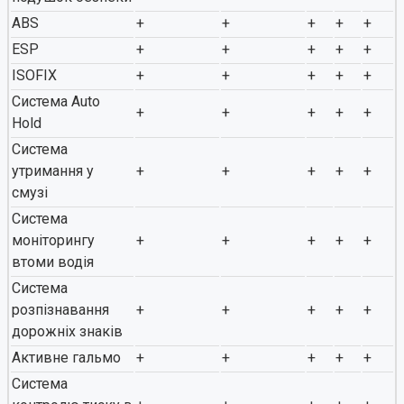
ABS
+
+
+
+
+
ESP
+
+
+
+
+
ISOFIX
+
+
+
+
+
Система Auto
+
+
+
+
+
Hold
Система
утримання у
+
+
+
+
+
смузі
Система
моніторингу
+
+
+
+
+
втоми водія
Система
розпізнавання
+
+
+
+
+
дорожніх знаків
Активне гальмо
+
+
+
+
+
Система