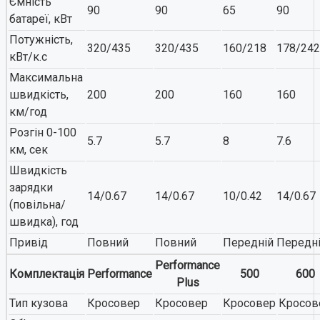
Ємність
90
90
65
90
батареї, кВт
Потужність,
320/435
320/435
160/218
178/242
кВт/к.с
Максимальна
швидкість,
200
200
160
160
км/год
Розгін 0-100
5.7
5.7
8
7.6
км, сек
Швидкість
зарядки
14/0.67
14/0.67
10/0.42
14/0.67
(повільна/
швидка), год
Привід
Повний
Повний
Передній
Передн
Performance
Комплектація
Performance
500
600
Plus
Тип кузова
Кросовер
Кросовер
Кросовер
Кросов