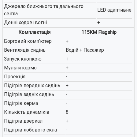
Джерело ближнього та дальнього
LED адаптивне
світла
Денні ходові вогні
+
Комплектація
115KM Flagship
Бортовий комп'ютер
+
Вентиляція сидінь
Водій + Пасажир
Запуск кнопкою
+
Мульти кермо
+
Проекція
-
Підігрів передніх сидінь
+
Підігрів задніх сидінь
-
Підігрів керма
-
Кількість динаміків
8
Підігрів дзеркал
+
Підігрів лобового скла
-