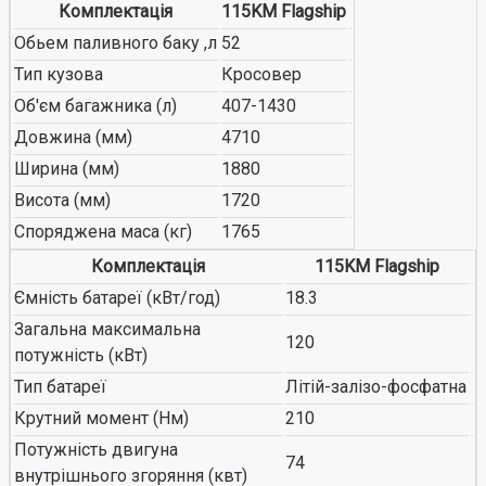
Комплектація
115KM Flagship
Обьем паливного баку ,л
52
Тип кузова
Кросовер
Об'єм багажника (л)
407-1430
Довжина (мм)
4710
Ширина (мм)
1880
Висота (мм)
1720
Споряджена маса (кг)
1765
Комплектація
115KM Flagship
Ємність батареї (кВт/год)
18.3
Загальна максимальна
120
потужність (кВт)
Тип батареї
Літій-залізо-фосфатна
Крутний момент (Нм)
210
Потужність двигуна
74
внутрішнього згоряння (квт)