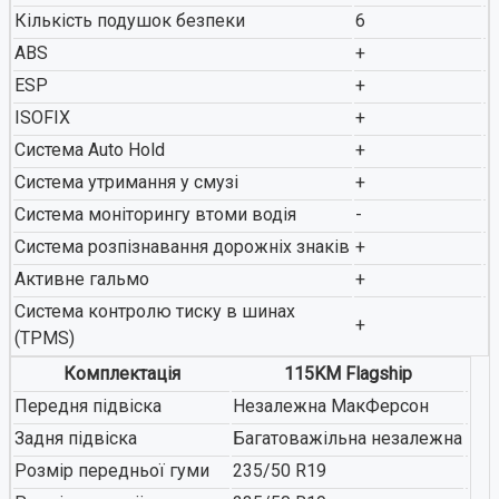
Кількість подушок безпеки
6
ABS
+
ESP
+
ISOFIX
+
Система Auto Hold
+
Система утримання у смузі
+
Система моніторингу втоми водія
-
Система розпізнавання дорожніх знаків
+
Активне гальмо
+
Система контролю тиску в шинах
+
(TPMS)
Комплектація
115KM Flagship
Передня підвіска
Незалежна МакФерсон
Задня підвіска
Багатоважільна незалежна
Розмір передньої гуми
235/50 R19