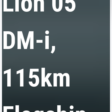
Lion 05
DM-i,
115km