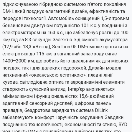
підключуваною гібридною системою п’ятого покоління
DM-i, який поєднує елегантний дизайн, ефективність та
передові технології.
Автомобіль оснащений 1,5-літровим
бензиновим двигуном потужністю 101 к.с. у поєднанні з
електромотором на 163 к.с., що забезпечує розгін до 100
км/год за 8,3 секунди.
Залежно від ємності акумулятора
(12,9 або 18,3 кВт·год), Sea Lion 05 DM-i може проїхати на
електротязі до 115 км, а загальний запас ходу сягає
1400–2000 км, що робить його ідеальним як для міських
поїздок, так і для далеких подорожей.
Дизайн моделі
натхненний «океанською естетикою»: плавні лінії
кузова, світлодіодна оптика та аеродинамічні елементи
створюють сучасний вигляд.
Інтер'єр вирізняється
мінімалізмом і функціональністю: 15,6-дюймовий
адаптивний сенсорний дисплей, цифрова панель
приладів, бездротова зарядка та система DiLink
забезпечують комфорт і зручність керування.
Завдяки
поєднанню технологічності, економічності та стилю, BYD
Sea Lion 05 DM-i є привабливим вибором для тих, хто