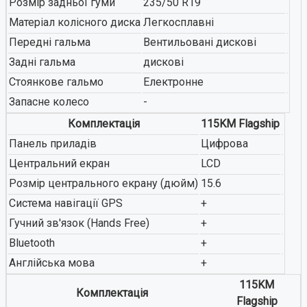
Розмір задньої гуми
235/50 R19
Матеріал колісного диска
Легкосплавні
Передні гальма
Вентильовані дискові
Задні гальма
дискові
Стоянкове гальмо
Електронне
Запасне колесо
-
Комплектація
115KM Flagship
Панель приладів
Цифрова
Центральний екран
LCD
Розмір центрального екрану (дюйм)
15.6
Система навігації GPS
+
Гучний зв'язок (Hands Free)
+
Bluetooth
+
Англійська мова
+
115KM
Комплектація
Flagship