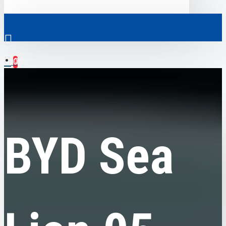
0
BYD
BYD Sea Lion 05 DM-i, 115km Flagship, гібрид, 2025, пробіг 1,4
Скрізь
тысячи км
Скрізь
0
BYD Sea
Електромобілі
Ваш кошик порожній!
Комерційний транспорт
Гібридні автомобілі
Авто з пробігом
Аксесуари