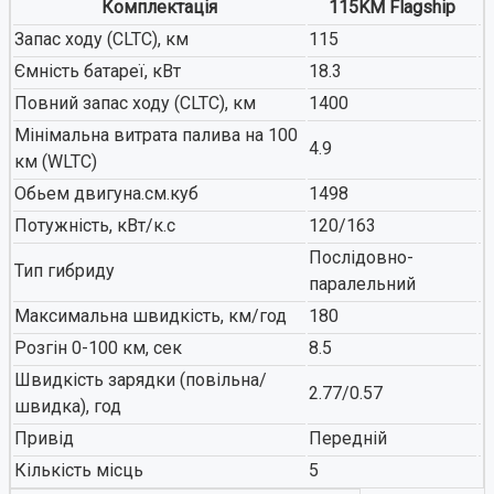
Комплектація
115KM Flagship
Запас ходу (CLTC), км
115
Ємність батареї, кВт
18.3
Повний запас ходу (CLTC), км
1400
Мінімальна витрата палива на 100
4.9
км (WLTC)
Обьем двигуна.см.куб
1498
Потужність, кВт/к.с
120/163
Послідовно-
Тип гибриду
паралельний
Максимальна швидкість, км/год
180
Розгін 0-100 км, сек
8.5
Швидкість зарядки (повільна/
2.77/0.57
швидка), год
Привід
Передній
Кількість місць
5