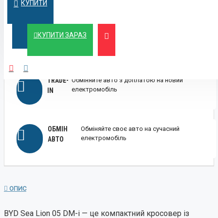
КУПИТИ
ЛІЗИНГ
Вигідний лізинг для бізнесу та фізичних осіб
КУПИТИ ЗАРАЗ
TRADE-
Обміняйте авто з доплатою на новий
електромобіль
IN
ОБМІН
Обміняйте своє авто на сучасний
електромобіль
АВТО
ОПИС
BYD Sea Lion 05 DM-i — це компактний кросовер із