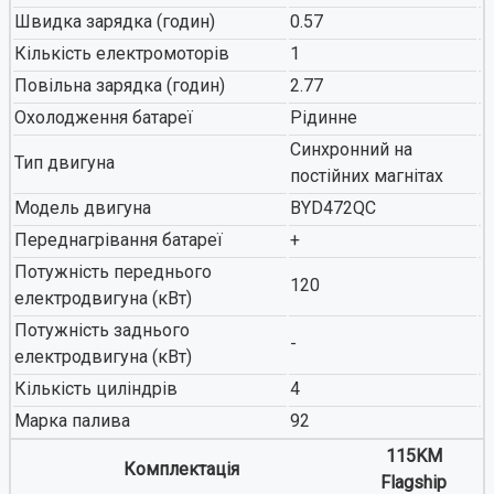
Швидка зарядка (годин)
0.57
Кількість електромоторів
1
Повільна зарядка (годин)
2.77
Охолодження батареї
Рідинне
Синхронний на
Тип двигуна
постійних магнітах
Модель двигуна
BYD472QC
Переднагрівання батареї
+
Потужність переднього
120
електродвигуна (кВт)
Потужність заднього
-
електродвигуна (кВт)
Кількість циліндрів
4
Марка палива
92
115KM
Комплектація
Flagship