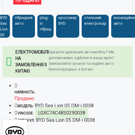
ПРОДАНО
BYD
гібридний
plug-
кросовер
стильний
інноваційне
Sea
авто
in
BYD
електрокар
авто
Lion
гібрид
05
ЕЛЕКТРОМОБІЛІ
Шукаєте ідеальний автомобіль? Ми
допоможемо здійснити вашу мрію!
НА
Замовляйте сучасні та надійні авто
ЗАМОВЛЕННЯ З
безпосередньо з Китаю.
КИТАЮ
НАЯВНІСТЬ:
Продано
BYD Sea Lion 05 DM-i 0038
МОДЕЛЬ:
LGXC74C48S0290038
VINCODE:
BYD Sea Lion 05 DM-i 0038
АРТИКУЛ: