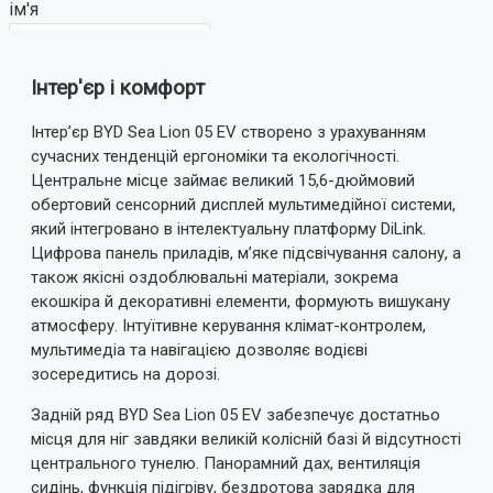
ім'я
Інтер'єр і комфорт
Ваш відгук:
Інтер’єр BYD Sea Lion 05 EV створено з урахуванням
сучасних тенденцій ергономіки та екологічності.
Центральне місце займає великий 15,6-дюймовий
обертовий сенсорний дисплей мультимедійної системи,
який інтегровано в інтелектуальну платформу DiLink.
Примітка:
HTML розмітка не підтримується!
Цифрова панель приладів, м’яке підсвічування салону, а
Використовуйте звичайний текст.
також якісні оздоблювальні матеріали, зокрема
екошкіра й декоративні елементи, формують вишукану
Оцінка
атмосферу. Інтуїтивне керування клімат-контролем,
Погано
Добре
мультимедіа та навігацією дозволяє водієві
зосередитись на дорозі.
ВІДПРАВИТИ ВІДГУК
Задній ряд BYD Sea Lion 05 EV забезпечує достатньо
місця для ніг завдяки великій колісній базі й відсутності
центрального тунелю. Панорамний дах, вентиляція
сидінь, функція підігріву, бездротова зарядка для