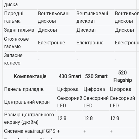
диска
Передні
Вентильовані
Вентильовані
Вентильов
гальма
дискові
дискові
дискові
Задні гальма
Дискові
Дискові
Дискові
Стоянкове
Електронне
Електронне
Електрон
гальмо
Запасне
-
-
-
колесо
520
Комплектація
430 Smart
520 Smart
Flagship
Панель приладів
Цифрова
Цифрова
Цифрова
Сенсорний
Сенсорний
Сенсорний
Центральний екран
LED
LED
LED
Розмір центрального
12.8
12.8
12.8
екрану (дюйм)
Система навігації GPS
+
+
+