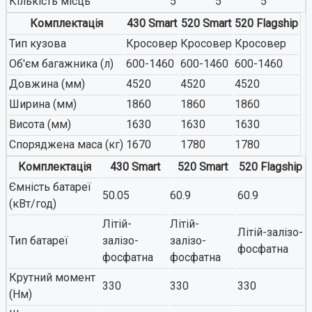
Кількість місць
5
5
5
Комплектація
430 Smart
520 Smart
520 Flagship
Тип кузова
Кросовер
Кросовер
Кросовер
Об'єм багажника (л)
600-1460
600-1460
600-1460
Довжина (мм)
4520
4520
4520
Ширина (мм)
1860
1860
1860
Висота (мм)
1630
1630
1630
Споряджена маса (кг)
1670
1780
1780
Комплектація
430 Smart
520 Smart
520 Flagship
Ємність батареї
50.05
60.9
60.9
(кВт/год)
Літій-
Літій-
Літій-залізо-
Тип батареї
залізо-
залізо-
фосфатна
фосфатна
фосфатна
Крутний момент
330
330
330
(Нм)