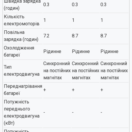
Швидка зарядка
0.3
0.3
0.3
(годин)
Кількість
1
1
1
електромоторів
Повільна
7.2
8.7
8.7
зарядка (годин)
Охолодження
Рідинне
Рідинне
Рідинне
батареї
Синхронний
Синхронний
Синхронний
Тип
на постійних
на постійних
на постійних
електродвигуна
магнітах
магнітах
магнітах
Переднагрівання
+
+
+
батареї
Потужність
переднього
-
-
-
електродвигуна
(кВт)
Потужність