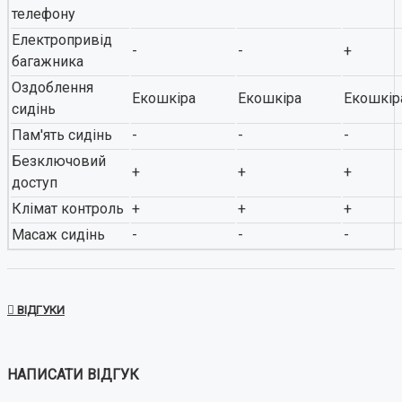
телефону
Електропривід
-
-
+
багажника
Оздоблення
Екошкіра
Екошкіра
Екошкір
сидінь
Пам'ять сидінь
-
-
-
Безключовий
+
+
+
доступ
Клімат контроль
+
+
+
Масаж сидінь
-
-
-
ВІДГУКИ
НАПИСАТИ ВІДГУК