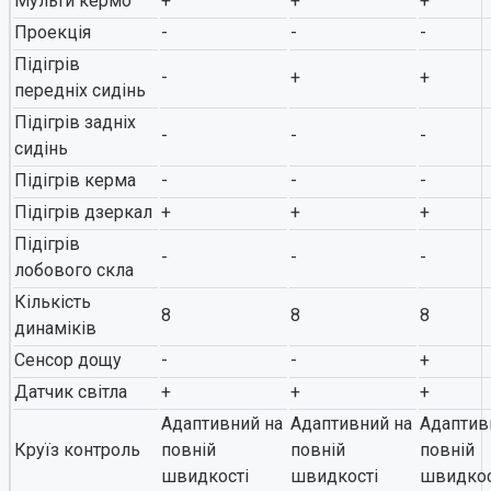
Мульти кермо
+
+
+
Проекція
-
-
-
Підігрів
-
+
+
передніх сидінь
Підігрів задніх
-
-
-
сидінь
Підігрів керма
-
-
-
Підігрів дзеркал
+
+
+
Підігрів
-
-
-
лобового скла
Кількість
8
8
8
динаміків
Сенсор дощу
-
-
+
Датчик світла
+
+
+
Адаптивний на
Адаптивний на
Адаптив
Круїз контроль
повній
повній
повній
швидкості
швидкості
швидкос