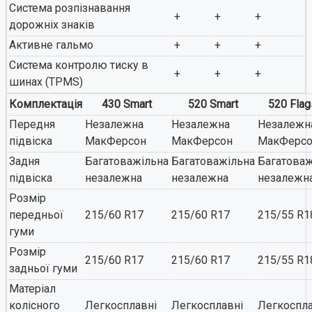
Система розпізнавання
+
+
+
дорожніх знаків
Активне гальмо
+
+
+
Система контролю тиску в
+
+
+
шинах (TPMS)
Комплектація
430 Smart
520 Smart
520 Flag
Передня
Незалежна
Незалежна
Незалежн
підвіска
МакФерсон
МакФерсон
МакФерс
Задня
Багатоважільна
Багатоважільна
Багатоваж
підвіска
незалежна
незалежна
незалежн
Розмір
передньої
215/60 R17
215/60 R17
215/55 R1
гуми
Розмір
215/60 R17
215/60 R17
215/55 R1
задньої гуми
Матеріал
колісного
Легкосплавні
Легкосплавні
Легкоспла