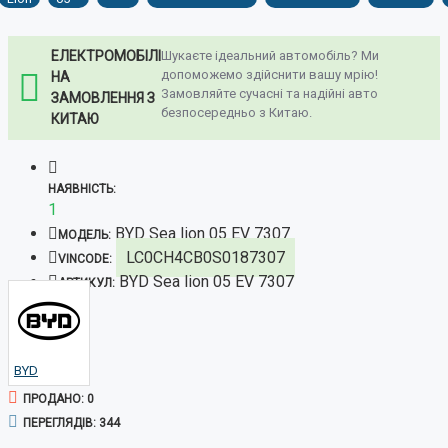
ЕЛЕКТРОМОБІЛІ
Шукаєте ідеальний автомобіль? Ми
допоможемо здійснити вашу мрію!
НА
Замовляйте сучасні та надійні авто
ЗАМОВЛЕННЯ З
безпосередньо з Китаю.
КИТАЮ
НАЯВНІСТЬ:
1
BYD Sea lion 05 EV 7307
МОДЕЛЬ:
LC0CH4CB0S0187307
VINCODE:
BYD Sea lion 05 EV 7307
АРТИКУЛ:
BYD
ПРОДАНО: 0
ПЕРЕГЛЯДІВ: 344