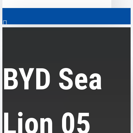
0
BYD
BYD Sea Lion 05 EV, 2025, пробіг 7 тисяч км
Скрізь
BYD Sea
Скрізь
0
Електромобілі
Ваш кошик порожній!
Комерційний транспорт
Гібридні автомобілі
Lion 05
Авто з пробігом
Аксесуари