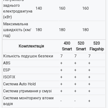
заднього
140
160
160
електродвигуна
(кВт)
Максимальна
швидкість (км/
180
180
180
год)
430
520
520
Комплектація
Smart
Smart
Flagship
Кількість подушок безпеки
7
7
7
ABS
+
+
+
ESP
+
+
+
ISOFIX
+
+
+
Система Auto Hold
+
+
+
Система утримання у смузі
+
+
+
Система моніторингу втоми
-
-
+
водія