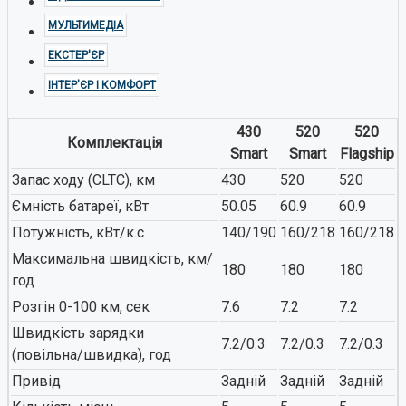
МУЛЬТИМЕДІА
ЕКСТЕР'ЄР
ІНТЕР'ЄР І КОМФОРТ
430
520
520
Комплектація
Smart
Smart
Flagship
Запас ходу (CLTC), км
430
520
520
Ємність батареї, кВт
50.05
60.9
60.9
Потужність, кВт/к.с
140/190
160/218
160/218
Максимальна швидкість, км/
180
180
180
год
Розгін 0-100 км, сек
7.6
7.2
7.2
Швидкість зарядки
7.2/0.3
7.2/0.3
7.2/0.3
(повільна/швидка), год
Привід
Задній
Задній
Задній