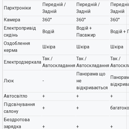
Передній /
Передній /
Передні
Парктроніки
Задній
Задній
Задній
Камера
360°
360°
360°
Електропривід
Водій +
Водій
Водій +
сидінь
Пасажир
Оздоблення
Шкіра
Шкіра
Шкіра
керма
Так /
Так /
Так /
Електродзеркала
Автоскладання
Автоскладання
Автоскл
Панорама що
Панорам
Люк
-
не
відкрив
відкривається
Автосвітло
+
+
+
Підсвічування
+
+
багаток
салону
Бездротова
зарядка
+
+
+