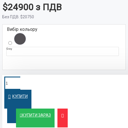
$24900
Без ПДВ:
$20750
Вибір кольору
Grey
ПОКУПКА У
Швидко оформимо кредит на вигідних
умовах
КРЕДИТ
КУПИТИ
ЛІЗИНГ
Вигідний лізинг для бізнесу та фізичних осіб
КУПИТИ ЗАРАЗ