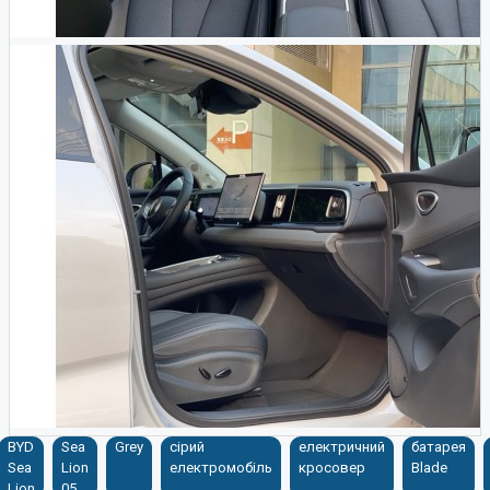
BYD
Sea
Grey
сірий
електричний
батарея
Sea
Lion
електромобіль
кросовер
Blade
Lion
05