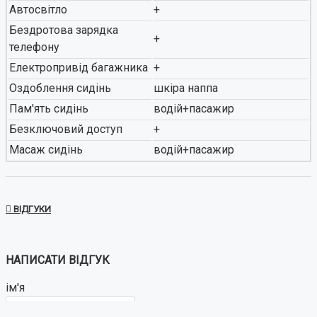
Автосвітло
+
Бездротова зарядка
+
телефону
Електропривід багажника
+
Оздоблення сидінь
шкіра наппа
Пам'ять сидінь
водій+пасажир
Безключовий доступ
+
Масаж сидінь
водій+пасажир
ВІДГУКИ
НАПИСАТИ ВІДГУК
ім'я