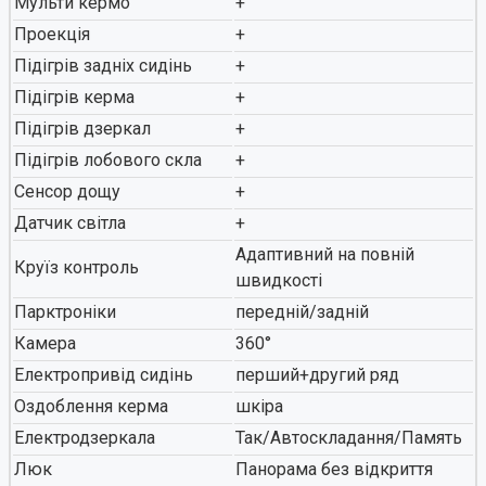
Мульти кермо
+
Проекція
+
Підігрів задніх сидінь
+
Підігрів керма
+
Підігрів дзеркал
+
Підігрів лобового скла
+
Сенсор дощу
+
Датчик світла
+
Адаптивний на повній
Круїз контроль
швидкості
Парктроніки
передній/задній
Камера
360°
Електропривід сидінь
перший+другий ряд
Оздоблення керма
шкіра
Електродзеркала
Так/Автоскладання/Память
Люк
Панорама без відкриття