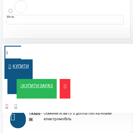
White
ПОКУПКА У
Швидко оформимо кредит на вигідних
умовах
КРЕДИТ
КУПИТИ
ЛІЗИНГ
Вигідний лізинг для бізнесу та фізичних осіб
КУПИТИ ЗАРАЗ
TRADE-
Обміняйте авто з доплатою на новий
електромобіль
IN