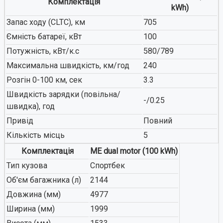
Комплектація
kWh)
Запас ходу (CLTC), км
705
Ємність батареї, кВт
100
Потужність, кВт/к.с
580/789
Максимальна швидкість, км/год
240
Розгін 0-100 км, сек
3.3
Швидкість зарядки (повільна/
-/0.25
швидка), год
Привід
Повний
Кількість місць
5
Комплектація
ME dual motor (100 kWh)
Тип кузова
Спортбек
Об'єм багажника (л)
2144
Довжина (мм)
4977
Ширина (мм)
1999