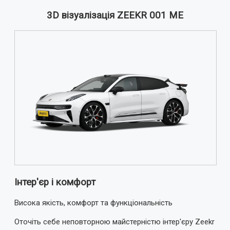
3D візуалізація ZEEKR 001 ME
Ваш відгук:
Примітка:
HTML розмітка не підтримується!
Використовуйте звичайний текст.
Оцінка
Погано
Добре
ВІДПРАВИТИ ВІДГУК
Інтер'єр і комфорт
Висока якість, комфорт та функціональність
Оточіть себе неповторною майстерністю інтер'єру Zeekr