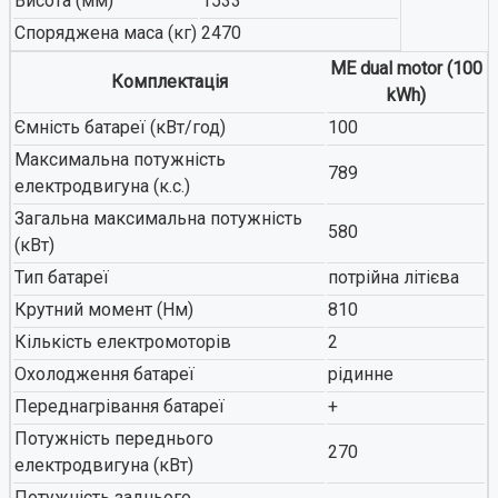
Висота (мм)
1533
Споряджена маса (кг)
2470
ME dual motor (100
Комплектація
kWh)
Ємність батареї (кВт/год)
100
Максимальна потужність
789
електродвигуна (к.с.)
Загальна максимальна потужність
580
(кВт)
Тип батареї
потрійна літієва
Крутний момент (Нм)
810
Кількість електромоторів
2
Охолодження батареї
рідинне
Переднагрівання батареї
+
Потужність переднього
270
електродвигуна (кВт)
Потужність заднього