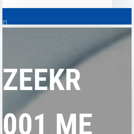
0
ZEEKR
ZEEKR 001 ME
Скрізь
ZEEKR
Скрізь
0
Електромобілі
Ваш кошик порожній!
Комерційний транспорт
Гібридні автомобілі
001 ME
Авто з пробігом
Аксесуари