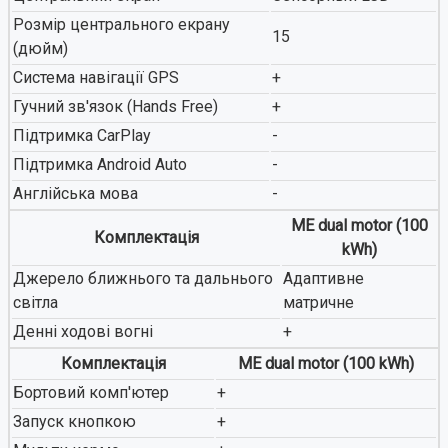
Розмір центрального екрану
15
(дюйм)
Система навігації GPS
+
Гучний зв'язок (Hands Free)
+
Підтримка CarPlay
-
Підтримка Android Auto
-
Англійська мова
-
ME dual motor (100
Комплектація
kWh)
Джерело ближнього та дальнього
Адаптивне
світла
матричне
Денні ходові вогні
+
Комплектація
ME dual motor (100 kWh)
Бортовий комп'ютер
+
Запуск кнопкою
+