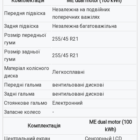
Комплектація
ME dual motor (100 kWh)
Незалежна на подвійних
Передня підвіска
поперечних важілях
Задня підвіска
Незалежна багатоважільна
Розмір передньої
255/45 R21
гуми
Розмір задньої
255/45 R21
гуми
Матеріал колісного
Легкосплавні
диска
Передні гальма
вентильовані дискові
Задні гальма
вентильовані дискові
Стоянкове гальмо
Електронний
Запасне колесо
-
ME dual motor (100
Комплектація
kWh)
Центральний екран
Сенсорный LCD