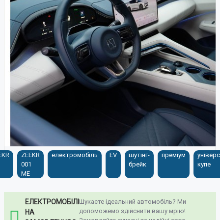
EKR
ZEEKR
електромобіль
EV
шутінг-
преміум
універс
001
брейк
купе
ME
ЕЛЕКТРОМОБІЛІ
Шукаєте ідеальний автомобіль? Ми
допоможемо здійснити вашу мрію!
НА